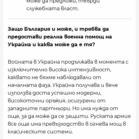
може да предложи, твърди
служебната власт.
Защо България и може, и трябва да
предостави реална военна помощ на
Украйна и каква може да е тя?
Войната в Украйна продължава в момента с
изключително висока интензивност,
каквато не бяхме наблюдавали от
началната фаза. Украйна получава и вече
използва доста успешно модерни,
високоточни оръжия, осигурени от
западните партньори. Но има нужда от
още, за да може да се защити. Руската армия
все още има превъзходство в огнева мощ в
класическите системи.