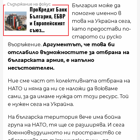
България може да
помогне именно в
това на Украйна сега,
като предостави по-
старото си руско
въоръжение.
Аргументът, че това би
отслабило възможностите за отбрана на
българската армия, е напълно
несъстоятелен.
Ние сме част от колективната отбрана на
НАТО и няма да ни се наложи да воюваме
сами, за да имаме нужда от този ресурс. Той
е нужен сега на Украйна.
На българска територия вече има бойна
група на НАТО, тя ще се разширява. И сега
военновъздушното ни пространство се