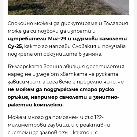
Спокойно можем да дискутираме и България
може да си позволи да изпрати и
изтребители Миг-29 и щурмови самолети
Су-25
, както го направи Словакия и получава
подкрепа от съюзниците в замяна.
Българската военна авиация десетилетия
наред не излезе от хватката на руската
зависимост, а сега вече е пределно ясно, че
не можем да поддържаме старо руско
оръжие, например самолети и зенитно-
ракетни комплекси.
Можем много да помогнем и със 122-
милиметрови гаубици, и с реактивни
системи за залпов огън, както и с