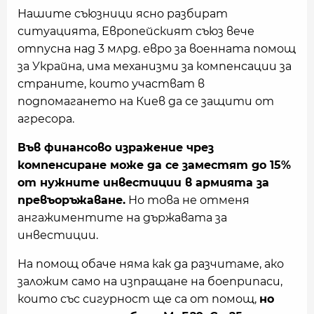
Нашите съюзници ясно разбират
ситуацията, Европейският съюз вече
отпусна над 3 млрд. евро за военната помощ
за Украйна, има механизми за компенсации за
страните, които участват в
подпомагането на Киев да се защити от
агресора.
Във финансово изражение чрез
компенсиране може да се заместят до 15%
от нужните инвестиции в армията за
превъоръжаване.
Но това не отменя
ангажиментите на държавата за
инвестиции.
На помощ обаче няма как да разчитаме, ако
заложим само на изпращане на боеприпаси,
които със сигурност ще са от помощ,
но