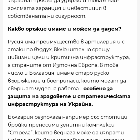
Украйна трябва да удържи и това е най-
голямата гаранция и инвестиция в
собствената ни сигурност.
Какво оръжие имаме и можем да дадем?
Русия има преимущество в артилерия и с
атаки по въздух, включително срещу
цивилни цели и критична инфраструктура,
а страните от Източна Европа, в това
число и България, имаме старо руско
въоръжение и боеприпаси, които могат да
свършат чудесна работа -
особено за
защита на градовете и стратегическата
инфраструктура на Украйна.
България разполага например със стотици
бройки преносими зенитни комплекси
“Стрела”, които веднага може да изпрати