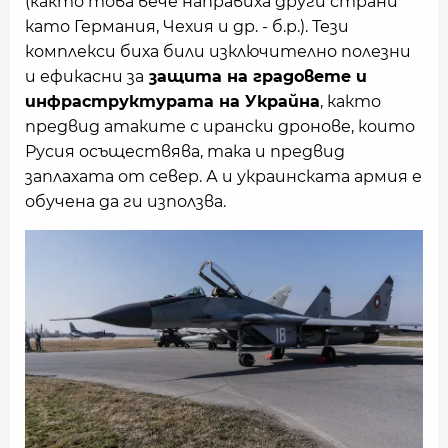
(както това вече направиха други страни
като Германия, Чехия и др. - б.р.). Тези
комплекси биха били изключително полезни
и ефикасни за
защита на градовете и
инфраструктурата на Украйна
, както
предвид атаките с ирански дронове, които
Русия осъществява, така и предвид
заплахата от север. А и украинската армия е
обучена да ги използва.