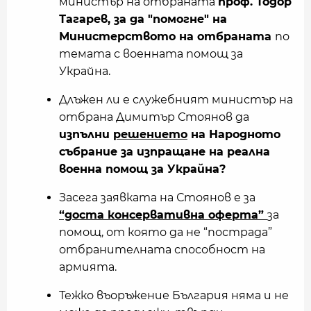
министър на отбраната
проф. Тодор
Тагарев, за да "помогне" на
Министерството на отбраната
по
темата с военната помощ за
Украйна.
Длъжен ли е служебният министър на
отбрана Димитър Стоянов да
изпълни
решението
на Народното
събрание за изпращане на реална
военна помощ за Украйна?
Засега заявката на Стоянов е за
“доста консервативна оферта”
за
помощ, от която да не “пострада”
отбранителната способност на
армията.
Тежко въоръжение България няма и не