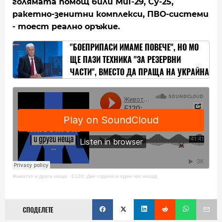
голямата помощ били МиГ-29, Су-25,
ракетно-зенитни комплекси, ПВО-системи
- тоест реално оръжие.
"БОЕПРИПАСИ ИМАМЕ ПОВЕЧЕ", НО МО
ЩЕ ПАЗИ ТЕХНИКА "ЗА РЕЗЕРВНИ
ЧАСТИ", ВМЕСТО ДА ПРАЩА НА УКРАЙНА
Животът и други неща
·
E120: Две години и един час назад
СПОДЕЛЕТЕ