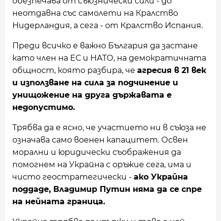
обезпечава от съюзнически сили - до
неотдавна със самолети на Кралство
Нидерландия, а сега - от Кралство Испания.
Преди всичко е важно България да застане
като член на ЕС и НАТО, на демократичната
общност, която разбира, че
агресия в 21 век
и използване на сила за подчинение и
унищожение на друга държавата е
недопустимо.
Трябва да е ясно, че участието ни в съюза не
означава само военен капацитет. Освен
морални и юридически съображения да
помогнем на Украйна с оръжие сега, има и
чисто геостратегически -
ако Украйна
поддаде, Владимир Путин няма да се спре
на нейната граница.