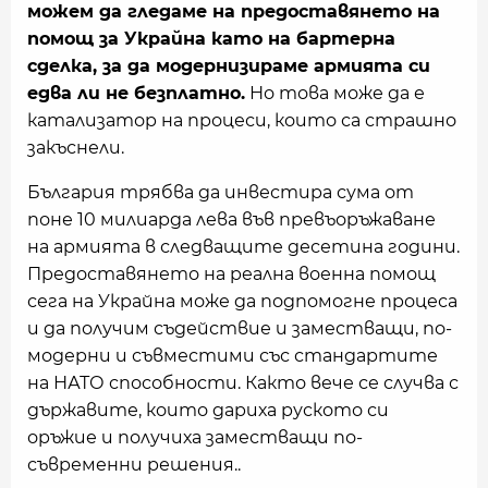
можем да гледаме на предоставянето на
помощ за Украйна като на бартерна
сделка, за да модернизираме армията си
едва ли не безплатно.
Но това може да е
катализатор на процеси, които са страшно
закъснели.
България трябва да инвестира сума от
поне 10 милиарда лева във превъоръжаване
на армията в следващите десетина години.
Предоставянето на реална военна помощ
сега на Украйна може да подпомогне процеса
и да получим съдействие и заместващи, по-
модерни и съвместими със стандартите
на НАТО способности. Както вече се случва с
държавите, които дариха руското си
оръжие и получиха заместващи по-
съвременни решения..