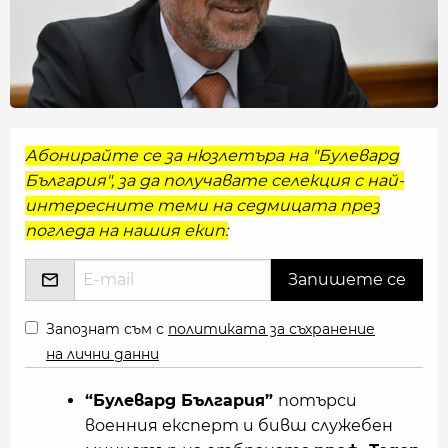
Абонирайте се за нюзлетъра на "Булевард
България", за да получавате селекция с най-
интересните теми на седмицата през
погледа на нашия екип:
Запознат съм с
политиката за съхранение
на лични данни
“Булевард България”
потърси
военния експерт и бивш служебен