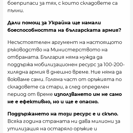
боеприпаси за тях, с които складовете са
пълни.
Дали помощ за Украйна ще намали
боеспособността на българската армия?
Несъстоятелен аргумент на настоящото
ръководство на Министерството на
отбраната. България няма нужда да
поддържа мобилизационен ресурс за 100-200-
хилядна армия в днешно време. Ние няма да
воюваме сами. Голяма част от оръжията по
складовете са стари, а след определен
период от време
използването им не само
не е ефективно, но и ще е опасно.
Поддържането на този ресурс е и скъпо.
Всяка година страната ни дава милиони за
утилизация на остаряло оръжие и