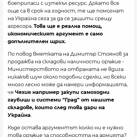
боеприпаси с изтекъл ресурс. Докато все
още са в срок на годност, те ще помогнат
на Украйна сега за да се защити срещу
агресора.
Това ще е реална помощ,
икономическият аргумент е само
допълнителен щрих.
По повод вметката на Димитър Стоянов за
продажба на складови наличности оръжие -
Министерството на отбраната не вдига
никакъв шум около подобни сделки, но всеки
много лесно може да намери информацията,
че
Чехия например закупи самоходни
гаубици и системи “Град” от нашите
складове, които след това дари на
Украйна
.
Къде остава аргументът колко ни е нужно
това оръжие за способността на армията?