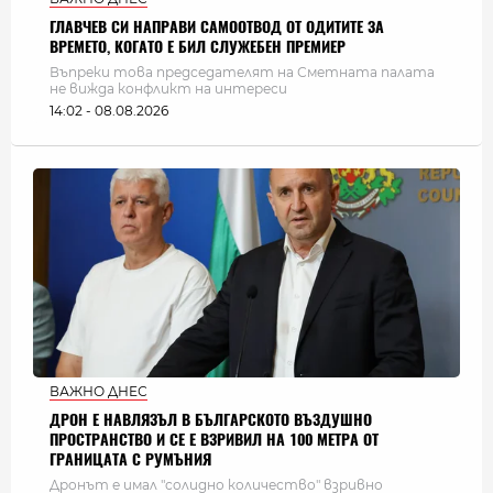
ГЛАВЧЕВ СИ НАПРАВИ САМООТВОД ОТ ОДИТИТЕ ЗА
ВРЕМЕТО, КОГАТО Е БИЛ СЛУЖЕБЕН ПРЕМИЕР
Въпреки това председателят на Сметната палата
не вижда конфликт на интереси
14:02 - 08.08.2026
ВАЖНО ДНЕС
ДРОН Е НАВЛЯЗЪЛ В БЪЛГАРСКОТО ВЪЗДУШНО
ПРОСТРАНСТВО И СЕ Е ВЗРИВИЛ НА 100 МЕТРА ОТ
ГРАНИЦАТА С РУМЪНИЯ
Дронът е имал "солидно количество" взривно