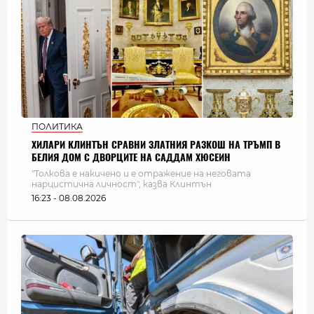
ПОЛИТИКА
ХИЛАРИ КЛИНТЪН СРАВНИ ЗЛАТНИЯ РАЗКОШ НА ТРЪМП В
БЕЛИЯ ДОМ С ДВОРЦИТЕ НА САДДАМ ХЮСЕИН
"Толкова е накичено и е отражение на неговата
нарцистична личност", казва Клинтън
16:23 - 08.08.2026