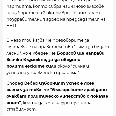
партията, която събра най-много гласове
на изборите на 2 октомври. Те цитират
поздравителния адрес на председателя на
ЕНП.
В него той казва, че преговорите за
съставяне на правителство "няма да бъдат
лесни", но е убеден, че
Борисов ще направи
всичко възможно, за да обедини
политическите сили
около "силна и
успешна управленска програма".
Според Вебер
изборният успех е ясен
сигнал за това, че "българските граждани
очакват политическо лидерство с доказан
опит"
, което да им осигури нужната
стабилност.