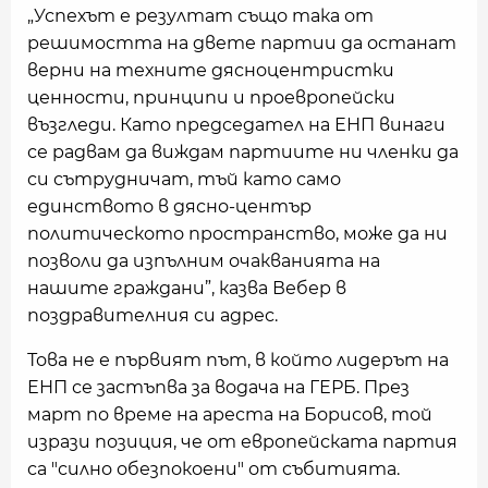
„Успехът е резултат също така от
решимостта на двете партии да останат
верни на техните дясноцентристки
ценности, принципи и проевропейски
възгледи. Като председател на ЕНП винаги
се радвам да виждам партиите ни членки да
си сътрудничат, тъй като само
единството в дясно-център
политическото пространство, може да ни
позволи да изпълним очакванията на
нашите граждани”, казва Вебер в
поздравителния си адрес.
Това не е първият път, в който лидерът на
ЕНП се застъпва за водача на ГЕРБ. През
март по време на ареста на Борисов, той
изрази позиция, че от европейската партия
са "силно обезпокоени" от събитията.