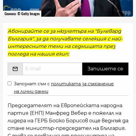
Снимка: © Getty Images
Абонирайте се за нюзлетъра на "Булевард
България", за да получавате селекция с най-
интересните теми на седмицата през
погледа на нашия екип:
Запознат съм с
политиката за съхранение
на лични данни
Председателят на Европейската народна
партия (ЕНП) Манфред Вебер е пожелал на
лидера на ГЕРБ Бойко Борисов още веднъж да
стане министър-председател на България.
С това се похвалиха от пресцентъра на