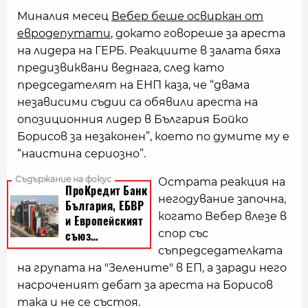
Миналия месец
Вебер беше освиркан от
евродепутати
, докато говореше за ареста
на лидера на ГЕРБ. Реакциите в залата бяха
предизвиквани веднага, след като
председателят на ЕНП каза, че “двама
независими съдии са обявили ареста на
опозиционния лидер в България Бойко
Борисов за незаконен”, което по думите му е
“наистина сериозно”.
Острата реакция на
негодувание започна,
когато Вебер влезе в
спор със
съпредседателката
на групата на "Зелените" в ЕП, а заради него
насроченият дебат за ареста на Борисов
така и не се състоя.