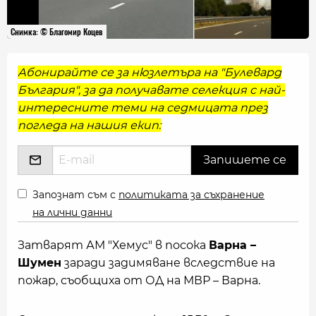
Снимка: © Благомир Коцев
Абонирайте се за нюзлетъра на "Булевард
България", за да получавате селекция с най-
интересните теми на седмицата през
погледа на нашия екип:
Запознат съм с
политиката за съхранение
на лични данни
Затварят АМ "Хемус" в посока
Варна –
Шумен
заради задимяване вследствие на
пожар, съобщиха от ОД на МВР – Варна.