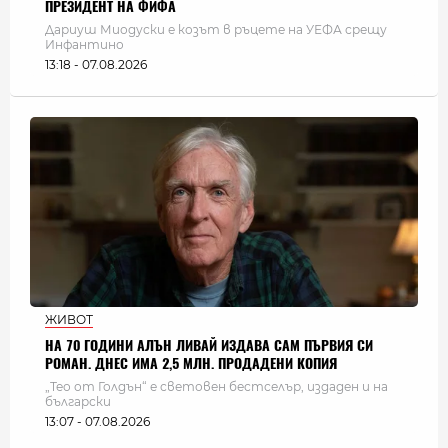
ПРЕЗИДЕНТ НА ФИФА
Дариуш Миодуски е козът в ръцете на УЕФА срещу
Инфантино
13:18 - 07.08.2026
ЖИВОТ
НА 70 ГОДИНИ АЛЪН ЛИВАЙ ИЗДАВА САМ ПЪРВИЯ СИ
РОМАН. ДНЕС ИМА 2,5 МЛН. ПРОДАДЕНИ КОПИЯ
„Тео от Голдън“ е световен бестселър, издаден и на
български
13:07 - 07.08.2026