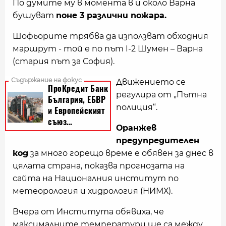
По думите му в момента в и около Варна
бушуват
поне 3 различни пожара.
Шофьорите трябва да използват обходния
маршрут - той е по път I-2 Шумен – Варна
(стария път за София).
Движението се
регулира от „Пътна
полиция“.
Оранжев
предупредителен
код
за много горещо време е обявен за днес в
цялата страна, показва прогнозата на
сайта на Националния институт по
метеорология и хидрология (НИМХ).
Вчера от Института обявиха, че
максималните температури ще са между