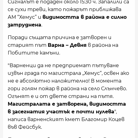
Сигналът е подаден около 15:30 ч. Запалили са
се сухи треви, като пожарът приближава
АМ “Хемус” и
видимостта в района е силно
затруднена
.
Поради същата причина е затворен и
старият път
Варна – Девня
в района на
Побитите камъни.
"Варненци да не предприемат пътуване
извън града по магистрала „Хемус“, освен ако
не е абсолютно наложително! В момента
гори голям пожар в района на село Слънчево.
Огънят е и от двете страни на пътя.
Магистралата е затворена, видимостта
в засегнатия участък е почти нулева
",
написа варненският кмет Благомир Коцев
във Фейсбук.