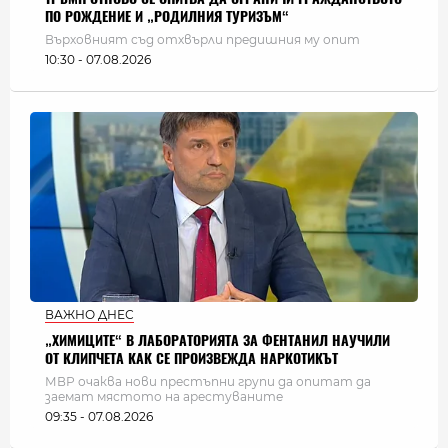
ПО РОЖДЕНИЕ И „РОДИЛНИЯ ТУРИЗЪМ“
Върховният съд отхвърли предишния му опит
10:30 - 07.08.2026
ВАЖНО ДНЕС
„ХИМИЦИТЕ“ В ЛАБОРАТОРИЯТА ЗА ФЕНТАНИЛ НАУЧИЛИ
ОТ КЛИПЧЕТА КАК СЕ ПРОИЗВЕЖДА НАРКОТИКЪТ
МВР очаква нови престъпни групи да опитат да
заемат мястото на арестуваните
09:35 - 07.08.2026