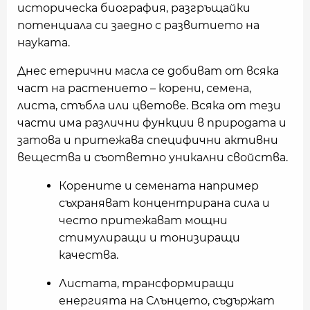
историческа биография, разгръщайки
потенциала си заедно с развитието на
науката.
Днес етерични масла се добиват от всяка
част на растението – корени, семена,
листа, стъбла или цветове. Всяка от тези
части има различни функции в природата и
затова и притежава специфични активни
вещества и съответно уникални свойства.
Корените и семената например
съхраняват концентрирана сила и
често притежават мощни
стимулиращи и тонизиращи
качества.
Листата, трансформиращи
енергията на Слънцето, съдържат