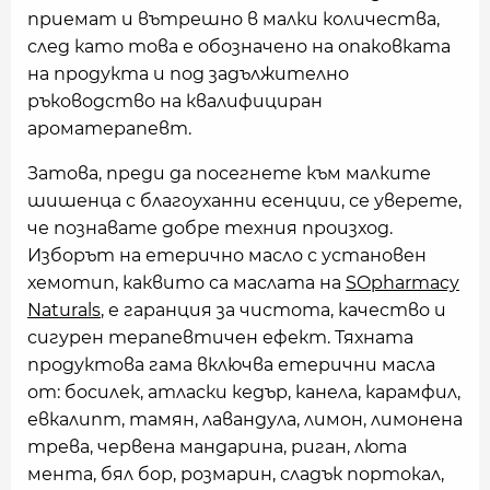
приемат и вътрешно в малки количества,
след като това е обозначено на опаковката
на продукта и под задължително
ръководство на квалифициран
ароматерапевт.
Затова, преди да посегнете към малките
шишенца с благоуханни есенции, се уверете,
че познавате добре техния произход.
Изборът на етерично масло с установен
хемотип, каквито са маслата на
SOpharmacy
Naturals
, е гаранция за чистота, качество и
сигурен терапевтичен ефект. Тяхната
продуктова гама включва етерични масла
от: босилек, атласки кедър, канела, карамфил,
евкалипт, тамян, лавандула, лимон, лимонена
трева, червена мандарина, риган, люта
мента, бял бор, розмарин, сладък портокал,