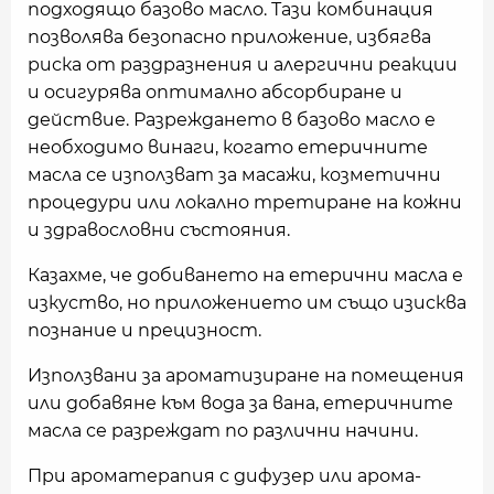
подходящо базово масло. Тази комбинация
позволява безопасно приложение, избягва
риска от раздразнения и алергични реакции
и осигурява оптимално абсорбиране и
действие. Разреждането в базово масло е
необходимо винаги, когато етеричните
масла се използват за масажи, козметични
процедури или локално третиране на кожни
и здравословни състояния.
Казахме, че добиването на етерични масла е
изкуство, но приложението им също изисква
познание и прецизност.
Използвани за ароматизиране на помещения
или добавяне към вода за вана, етеричните
масла се разреждат по различни начини.
При ароматерапия с дифузер или арома-