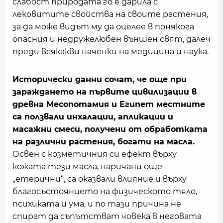
слабост природата го е дарила с
лековитите свойства на своите растения,
за да може видът му да оцелее в понякога
опасния и недружелюбен външен свят, далеч
преди всякакви наченки на медицина и наука.
Исторически данни сочат, че още при
зараждането на първите цивилизации в
древна Месопотамия и Египет местните
са ползвали инхалации, апликации и
масажни смеси, получени от обработката
на различни растения, богати на масла.
Освен с козметичния си ефект върху
кожата тези масла, наричани още
„етерични“, са оказвали влияние и върху
благосъстоянието на физическото тяло,
психиката и ума, и по тази причина не
спират да съпътстват човека в неговата