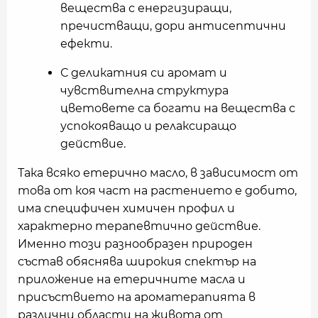
вещества с енергизиращи,
пречистващи, дори антисептични
ефекти.
С деликатния си аромат и
чувствителна структура
цветовете са богати на вещества с
успокояващо и релаксиращо
действие.
Така всяко етерично масло, в зависимост от
това от коя част на растението е добито,
има специфичен химичен профил и
характерно терапевтично действие.
Именно този разнообразен природен
състав обяснява широкия спектър на
приложение на етеричните масла и
присъствието на ароматерапията в
различни области на живота от