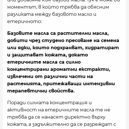
моментът, в който трябва да обясним
разликата между базовото масло и
етеричното:
Базовите масла са растителни масла,
добити чрез студено пресоване на семена
или ядки, които подхранват, хидратират
и защитават кожата, докато
етеричните масла са силно
концентрирани ароматни екстракти,
извлечени от различни части на
растенията, притежаващи интензивни
терапевтични свойства.
Поради силната концентрация и
активност на етеричните масла те не
трябва да се нанасят директно върху
кожата, а задължително да се разреждат с