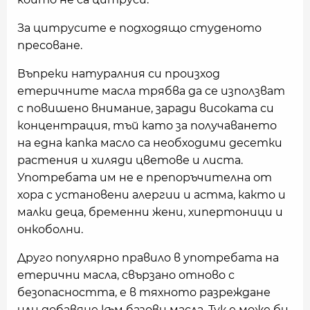
За цитрусите е подходящо студеното
пресоване.
Въпреки натуралния си произход
етеричните масла трябва да се използват
с повишено внимание, заради високата си
концентрация, тъй като за получаването
на една капка масло са необходими десетки
растения и хиляди цветове и листа.
Употребата им не е препоръчителна от
хора с установени алергии и астма, както и
малки деца, бременни жени, хипертоници и
онкоболни.
Друго популярно правило в употребата на
етерични масла, свързано отново с
безопасността, е в тяхното разреждане
или добавяне към базови масла. Тук е може би