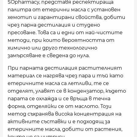
SOpharmacy, представя респектираща
палитра от етерични масла с установен
хемотип и гарантирани свойства, добити
чрез парна дестилация и студено
пресоване. Това са и едни от най-чистите
методи, при които вероятността от
химично или друго технологично
замърсяване е сведена до нула.
При парната дестилация растителният
материал се нагрява чрез пара и тъй като
етеричните масла са летливи, те се
отделят, улавят се в кондензатор, където
парата се охлажда и се връща в течна
форма, отделяйки се от маслото. Този
метод съхранява висока концентрация на
активните съставки и е подходящ за
етеричните масла, добити от растения,
които не са цитруси.