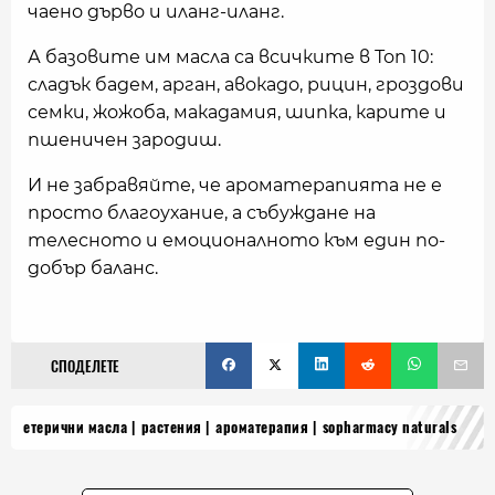
чаено дърво и иланг-иланг.
А базовите им масла са всичките в Топ 10:
сладък бадем, арган, авокадо, рицин, гроздови
семки, жожоба, макадамия, шипка, карите и
пшеничен зародиш.
И не забравяйте, че ароматерапията не е
просто благоухание, а събуждане на
телесното и емоционалното към един по-
добър баланс.
СПОДЕЛЕТЕ
етерични масла
растения
ароматерапия
sopharmacy naturals