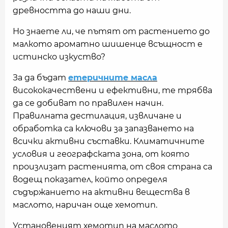
древността до наши дни.
Но знаете ли, че пътят от растението до
малкото ароматно шишенце всъщност е
истинско изкуство?
За да бъдат
етеричните масла
висококачествени и ефективни, те трябва
да се добиват по правилен начин.
Правилната дестилация, извличане и
обработка са ключови за запазването на
всички активни съставки. Климатичните
условия и географската зона, от която
произлизат растенията, от своя страна са
водещ показател, който определя
съдържанието на активни вещества в
маслото, наричан още хемотип.
Установеният хемотип на маслото