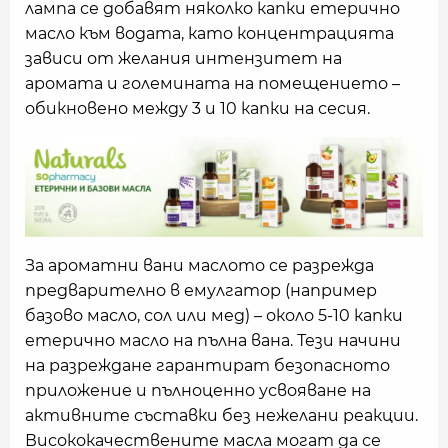
лампа се добавят няколко капки етерично
масло към водата, като концентрацията
зависи от желания интензитет на
аромата и големината на помещението –
обикновено между 3 и 10 капки на сесия.
За ароматни вани маслото се разрежда
предварително в емулгатор (например
базово масло, сол или мед) – около 5-10 капки
етерично масло на пълна вана. Тези начини
на разреждане гарантират безопасното
приложение и пълноценно усвояване на
активните съставки без нежелани реакции.
Висококачествените масла могат да се