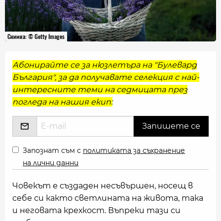
Снимка: © Getty Images
Абонирайте се за нюзлетъра на "Булевард
България", за да получавате селекция с най-
интересните теми на седмицата през
погледа на нашия екип:
Запознат съм с
политиката за съхранение
на лични данни
Човекът е създаден несъвършен, носещ в
себе си както светлината на живота, така
и неговата крехкост. Въпреки тази си