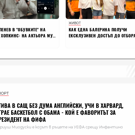
ПОРТ
ТИВА В САЩ БЕЗ ДУМА АНГЛИЙСКИ, УЧИ В ХАРВАРД,
ГРАЕ БАСКЕТБОЛ С ОБАМА - КОЙ Е ФАВОРИТЪТ ЗА
РЕЗИДЕНТ НА ФИФА
риуш Миодуски е козът в ръцете на УЕФА срещу Инфантино