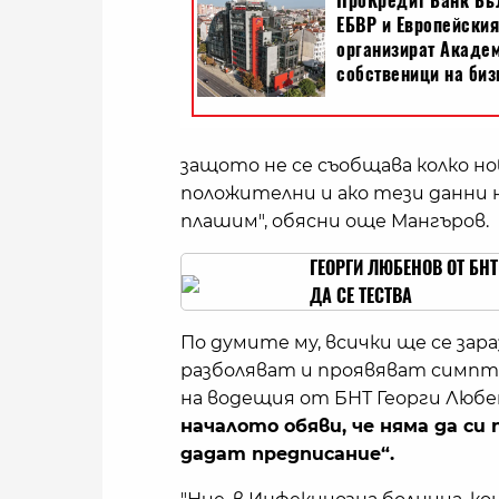
защото не се съобщава колко нов
положителни и ако тези данни 
плашим", обясни още Мангъров.
ГЕОРГИ ЛЮБЕНОВ ОТ БНТ
ДА СЕ ТЕСТВА
По думите му, всички ще се зара
разболяват и проявяват симпто
на водещия от БНТ Георги Любе
началото обяви, че няма да си п
дадат предписание“.