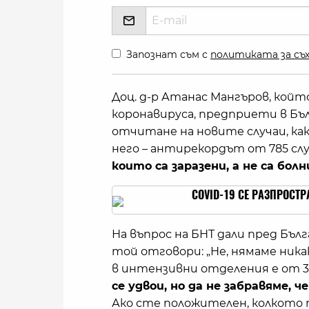
Запознат съм с
политиката за съх
Доц. д-р Атанас Мангъров, кой
коронавируса, предприети в Бъл
отчитане на новите случаи, ка
него – антирекордът от 785 случ
които са заразени, а не са болн
COVID-19 СЕ РАЗПРОСТР
На въпрос на БНТ дали пред Бълг
той отговори: „Не, нямаме ник
в интензивни отделения е от 3
се удвои, но да не забравяме, 
Ако сте положителен, колкото п