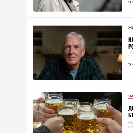
13
Ж
Н
Р
„Т
13
В
Д
Б
Жи
ед