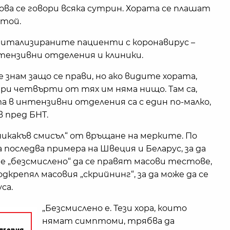
ова се говори всяка сутрин. Хората се плашат
 той.
спитализираните пациенти с коронавирус –
нтензивни отделения и клиники.
е знам защо се прави, но ако видите хората,
три четвърти от тях им няма нищо. Там са,
та в интензивни отделения са с един по-малко,
в пред БНТ.
никакъв смисъл“ от връщане на мерките. По
 последва примера на Швеция и Беларус, за да
е е „безсмислено“ да се правят масови тестове,
дкрепял масовия „скрийнинг“, за да може да се
са.
„Безсмислено е. Тези хора, които
нямат симптоми, трябва да