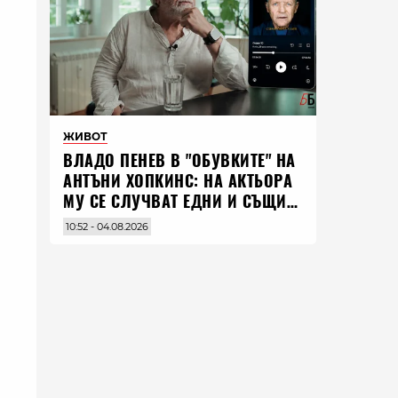
ЖИВОТ
ВЛАДO ПЕНЕВ В "ОБУВКИТЕ" НА
АНТЪНИ ХОПКИНС: НА АКТЬОРА
МУ СЕ СЛУЧВАТ ЕДНИ И СЪЩИ
НЕЩА ПО ЦЕЛИЯ СВЯТ
10:52 - 04.08.2026