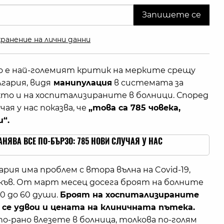
ранение на лични данни
то е най-големият критик на мерките срещу
гария, видя
манипулация
в системата за
кто и на хоспитализираните в болници. Според
ая у нас показва, че
„това са 785 човека,
и“.
АНЯВА ВСЕ ПО-БЪРЗО: 785 НОВИ СЛУЧАЯ У НАС
ария има проблем с втора вълна на Covid-19,
акъв. От март месец досега броят на болните
0 до 60 души.
Броят на хоспитализираните
че се удвои и цената на клиничната пътека.
о-рано влезете в болница, толкова по-голям