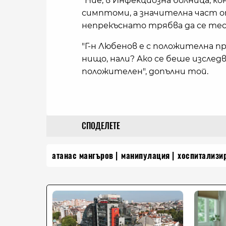
"Ние, в Инфекциозна болница, к
симптоми, а значителна част от 
непрекъснато трябва да се тест
"Г-н Любенов е с положителна пр
нищо, нали? Ако се беше изследв
положителен", допълни той.
СПОДЕЛЕТЕ
атанас мангъров
манипулация
хоспитализи