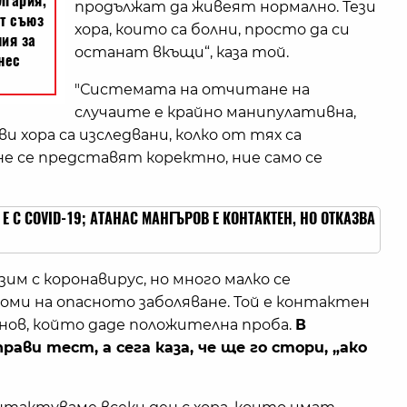
продължат да живеят нормално. Тези
хора, които са болни, просто да си
останат вкъщи“, каза той.
"Системата на отчитане на
случаите е крайно манипулативна,
и хора са изследвани, колко от тях са
не се представят коректно, ние само се
 Е С COVID-19; АТАНАС МАНГЪРОВ Е КОНТАКТЕН, НО ОТКАЗВА
зим с коронавирус, но много малко се
ми на опасното заболяване. Той е контактен
нов, който даде положителна проба.
В
рави тест, а сега каза, че ще го стори, „ако