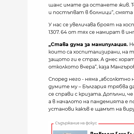
шанс имате да останете жив. Т
и постъпват в болници“, смята
У нас се увеличава броят на хо
1307. 64 от тях се намират в и
„Става дума за манипулация.
Н
които са хоспитализирани, на 
защото ги е страх. А днес хора
отколкото вчера“, каза Мангъро
Според него - няма „абсолютно 
думите му – България трябва да
се справи с кризата. Допълни, ч
а в началото на пандемията е по
установи какъв е щамът на виру