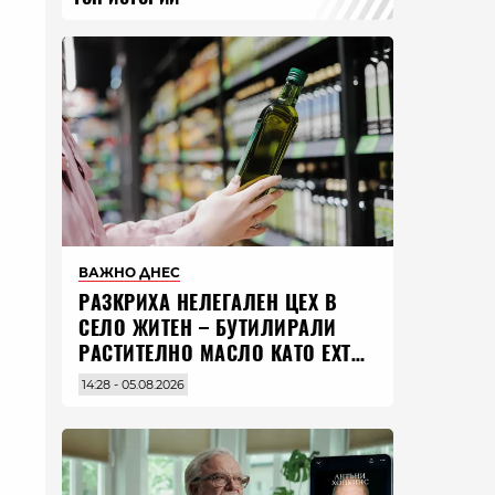
ВАЖНО ДНЕС
РАЗКРИХА НЕЛЕГАЛЕН ЦЕХ В
СЕЛО ЖИТЕН – БУТИЛИРАЛИ
РАСТИТЕЛНО МАСЛО КАТО EXTRA
VIRGIN ЗЕХТИН
14:28 - 05.08.2026