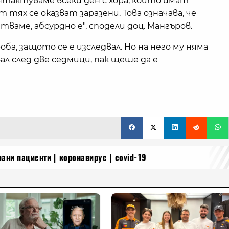
онтактуваме всеки ден с хора, които имат
тях се оказват заразени. Това означава, че
ваме, абсурдно е", сподели доц. Мангъров.
оба, защото се е изследвал. Но на него му няма
ал след две седмици, пак щеше да е
рани пациенти
коронавирус
covid-19