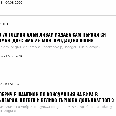
:18 - 07.08.2026
ИВОТ
А 70 ГОДИНИ АЛЪН ЛИВАЙ ИЗДАВА САМ ПЪРВИЯ СИ
ОМАН. ДНЕС ИМА 2,5 МЛН. ПРОДАДЕНИ КОПИЯ
ео от Голдън“ е световен бестселър, издаден и на български
:07 - 07.08.2026
АЖНО ДНЕС
ОБРИЧ Е ШАМПИОН ПО КОНСУМАЦИЯ НА БИРА В
ЪЛГАРИЯ, ПЛЕВЕН И ВЕЛИКО ТЪРНОВО ДОПЪЛВАТ ТОП 3
телите на Добрич са изпили средно по 61,5 литра бира на човек за
на година