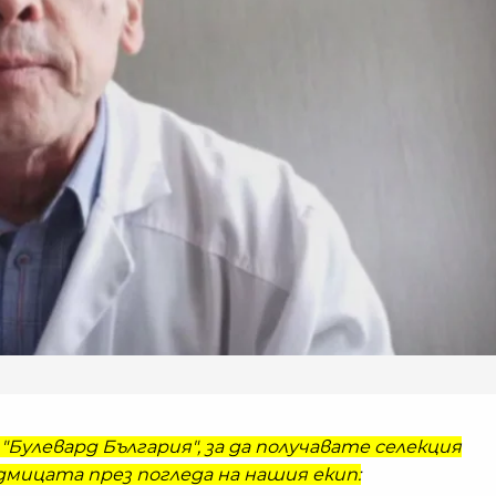
"Булевард България", за да получавате селекция
мицата през погледа на нашия екип: