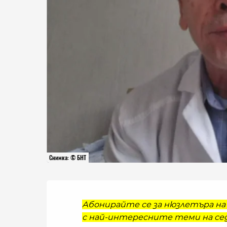
Снимка: © БНТ
Абонирайте се за нюзлетъра на 
с най-интересните теми на сед