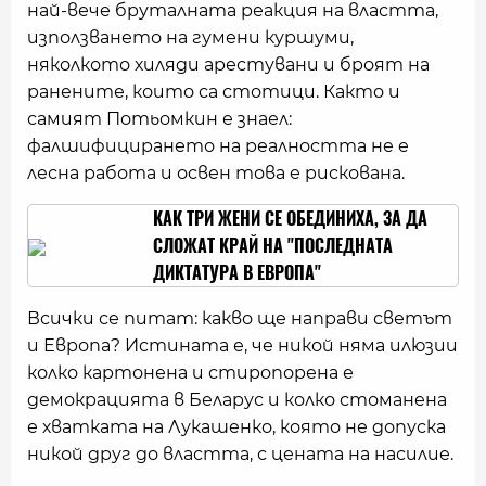
най-вече бруталната реакция на властта,
използването на гумени куршуми,
няколкото хиляди арестувани и броят на
ранените, които са стотици. Както и
самият Потьомкин е знаел:
фалшифицирането на реалността не е
лесна работа и освен това е рискована.
КАК ТРИ ЖЕНИ СЕ ОБЕДИНИХА, ЗА ДА
СЛОЖАТ КРАЙ НА "ПОСЛЕДНАТА
ДИКТАТУРА В ЕВРОПА"
Всички се питат: какво ще направи светът
и Европа? Истината е, че никой няма илюзии
колко картонена и стирoпорена е
демокрацията в Беларус и колко стоманена
е хватката на Лукашенко, която не допуска
никой друг до властта, с цената на насилие.