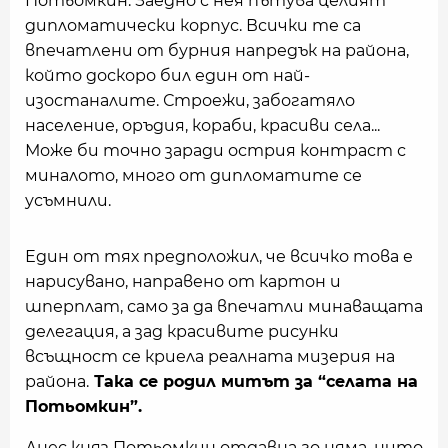
Потьомкин. Заедно с нея пътува целият
дипломатически корпус. Всички те са
впечатлени от бурния напредък на района,
който доскоро бил един от най-
изостаналите. Строежи, забогатяло
население, оръдия, кораби, красиви села...
Може би точно заради острия контраст с
миналото, много от дипломатите се
усъмнили.
Един от тях предположил, че всичко това е
нарисувано, направено от картон и
шперплат, само за да впечатли минаващата
делегация, а зад красивите рисунки
всъщност се криела реалната мизерия на
района.
Така се родил митът за “селата на
Потьомкин”.
Днес княз Потьомкин отдавна го няма, нито