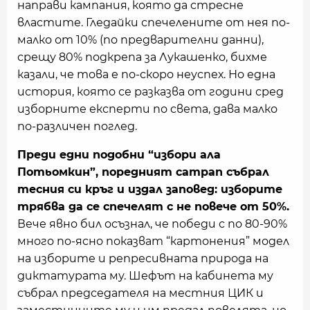
направи кампания, която да стресне
властите. Гледайки спечелените от нея по-
малко от 10% (по предварителни данни),
срещу 80% подкрепа за Лукашенко, бихме
казали, че това е по-скоро неуспех. Но една
история, която се разказва от години сред
изборните експерти по света, дава малко
по-различен поглед.
Преди едни подобни “избори ала
Потьомкин”, поредният сатрап събрал
тесния си кръг и издал заповед: изборите
трябва да се спечелят с не повече от 50%.
Вече явно бил осъзнал, че победи с по 80-90%
много по-ясно показват “картонения” модел
на изборите и репресивната природа на
диктатурата му. Шефът на кабинета му
събрал председателя на местния ЦИК и