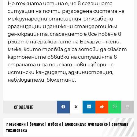
Но тъжната истина е, че в сегашната
ситуация на почти разградена система на
международни отношения, отлсабени
организации и занижени стандарти към
демокрацията, спасението е все повече в
ръцете на гражданите на Беларус – жени,
мъже, които трябва да са готови да свалят
картонените обвивки на ситуацията в
страната и да поискат нови избори - с
истински кандидати, администрация,
наблюдатели, бюлетини.
СПОДЕЛЕТЕ
потьомкин
беларус
избори
александър лукашенко
светлана
тихановска