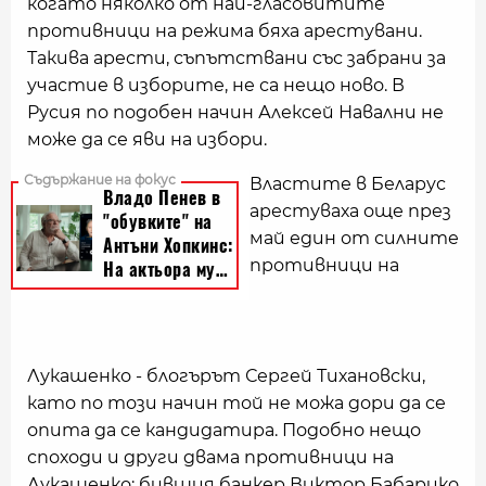
когато няколко от най-гласовитите
противници на режима бяха арестувани.
Такива арести, съпътствани със забрани за
участие в изборите, не са нещо ново. В
Русия по подобен начин Алексей Навални не
може да се яви на избори.
Властите в Беларус
арестуваха още през
май един от силните
противници на
Лукашенко - блогърът Сергей Тихановски,
като по този начин той не можа дори да се
опита да се кандидатира. Подобно нещо
споходи и други двама противници на
Лукашенко: бившия банкер Виктор Бабарико