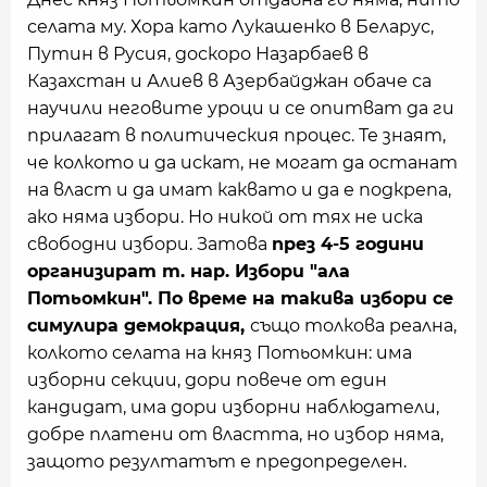
селата му. Хора като Лукашенко в Беларус,
Путин в Русия, доскоро Назарбаев в
Казахстан и Алиев в Азербайджан обаче са
научили неговите уроци и се опитват да ги
прилагат в политическия процес. Те знаят,
че колкото и да искат, не могат да останат
на власт и да имат каквaто и да е подкрепа,
ако няма избори. Но никой от тях не иска
свободни избори. Затова
през 4-5 години
организират т. нар. Избори "ала
Потьомкин". По време на такива избори се
симулира демокрация,
също толкова реална,
колкото селата на княз Потьомкин: има
изборни секции, дори повече от един
кандидат, има дори изборни наблюдатели,
добре платени от властта, но избор няма,
защото резултатът е предопределен.