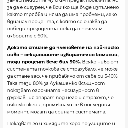
заместниците му и им предал повелята, но
за да е сигурен, че всичко ще бъде изпълнено
както трябва и няма да има проблеми, леко
вдигнал процента, с който се очаква да
победи президента: нека да спечелим
изборите с 60%.
Докато стигне до членовете на най-ниско
ниво – секционните избирателно комисии,
този процент вече бил 90%.
Всяко ниво от
системата толкова се страхувало, че може
да стане гаф, че прибавяло от себе си 5-10%.
Така тези 80% за Лукашенко всъщност
показват огромната несигурност в
държавния апарат под него и страхът, че
няколко жени, промъкнали се в последния
момент, могат да сринат системата.
Показват го и хилядите хора по улиците и