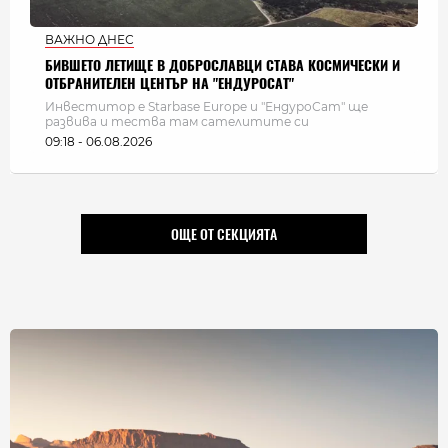
ВАЖНО ДНЕС
БИВШЕТО ЛЕТИЩЕ В ДОБРОСЛАВЦИ СТАВА КОСМИЧЕСКИ И
ОТБРАНИТЕЛЕН ЦЕНТЪР НА "ЕНДУРОСАТ"
Инвеститор е Starbase Europe и "ЕндуроСат" ще
развива и тества там сателитите си
09:18 - 06.08.2026
ОЩЕ ОТ СЕКЦИЯТА