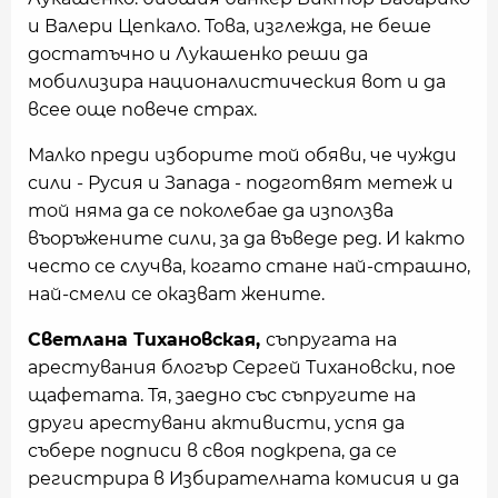
и Валери Цепкало. Това, изглежда, не беше
достатъчно и Лукашенко реши да
мобилизира националистическия вот и да
всее още повече страх.
Малко преди изборите той обяви, че чужди
сили - Русия и Запада - подготвят метеж и
той няма да се поколебае да използва
въоръжените сили, за да въведе ред. И както
често се случва, когато стане най-страшно,
най-смели се оказват жените.
Светлана Тихановская,
съпругата на
арестувания блогър Сергей Тихановски, пое
щафетата. Тя, заедно със съпругите на
други арестувани активисти, успя да
събере подписи в своя подкрепа, да се
регистрира в Избирателната комисия и да