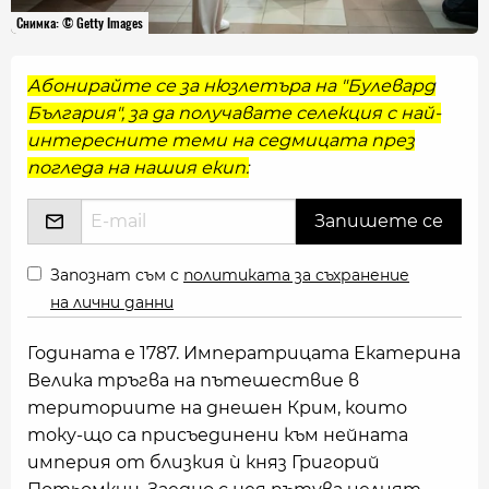
Снимка: © Getty Images
Абонирайте се за нюзлетъра на "Булевард
България", за да получавате селекция с най-
интересните теми на седмицата през
погледа на нашия екип:
Запознат съм с
политиката за съхранение
на лични данни
Годината е 1787. Императрицата Екатерина
Велика тръгва на пътешествие в
териториите на днешен Крим, които
току-що са присъединени към нейната
империя от близкия ѝ княз Григорий