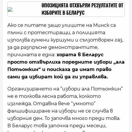
ОПОЗИЦИЯТА ОТХВЪРЛИ РЕЗУЛТАТИТЕ ОТ
ИЗБОРИТЕ В БЕЛАРУС
Ако се питате защо улиците на Минск са
пълни с протестиращи, а полицията
използва гумени куршуми и сълзотворен газ,
за да разпръсне демонстрантите,
причината е една:
хората в Беларус
просто отхвърлиха поредните избори „ала
Потьомкин“ и поискаха да имат право
сами да избират кой да ги управлява.
Организирането на “избори ала Потьомкин”
не е толкова лесна работа, колкото
изглежда. Отдавна вече “умното”
фалшифициране на избори не се случва в
изборния ден. То започва много преди това.
В Беларус това започна преди месеци,