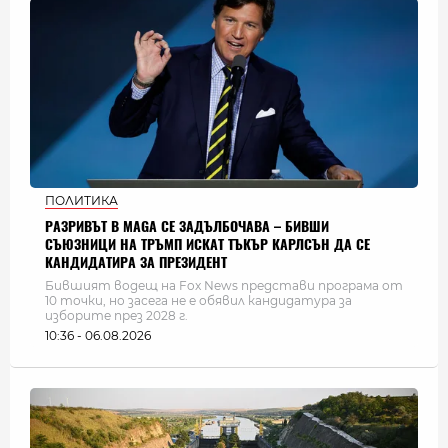
ПОЛИТИКА
РАЗРИВЪТ В MAGA СЕ ЗАДЪЛБОЧАВА – БИВШИ
СЪЮЗНИЦИ НА ТРЪМП ИСКАТ ТЪКЪР КАРЛСЪН ДА СЕ
КАНДИДАТИРА ЗА ПРЕЗИДЕНТ
Бившият водещ на Fox News представи програма от
10 точки, но засега не е обявил кандидатура за
изборите през 2028 г.
10:36 - 06.08.2026