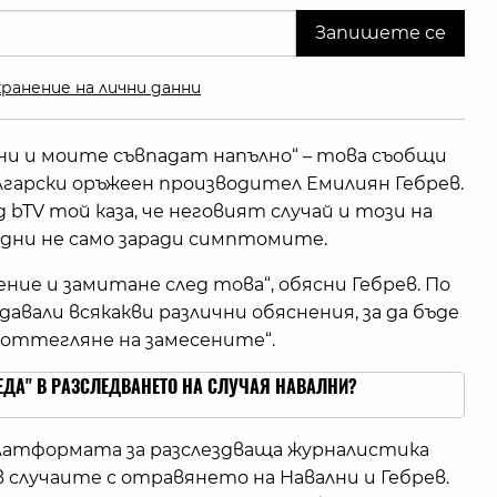
ранение на лични данни
и и моите съвпадат напълно“ – това съобщи
лгарски оръжеен производител Емилиян Гебрев.
 bTV той каза, че неговият случай и този на
одни не само заради симптомите.
ение и замитане след това“, обясни Гебрев. По
 давали всякакви различни обяснения, за да бъде
и оттегляне на замесените“.
ЕДА" В РАЗСЛЕДВАНЕТО НА СЛУЧАЯ НАВАЛНИ?
платформата за разслездваща журналистика
 случаите с отравянето на Навални и Гебрев.