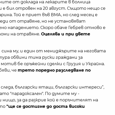
ите от доклада на лекарите в болница
и е бил отровен на 20 август. Същото нещо се
гарина. Той е приет във ВМА, но след месец е
еди от отравяне, но не установяват
но нападението. Скоро обаче Гебрев отново е
томи на отравяне.
Оцелява и при двете
и сина му, и един от мениджърите на неговата
тура обвини тима руски граждани за
отив бе оръжейни сделки с Грузия и Украйна.
бяви, че
трето поредно
разследване по
 следа, български ятаци, български интереси“,
ато "парадоксален". По думите му -
 нищо, за да разкрие кой е поръчителят на
ото
"ще се достигне до доста високи