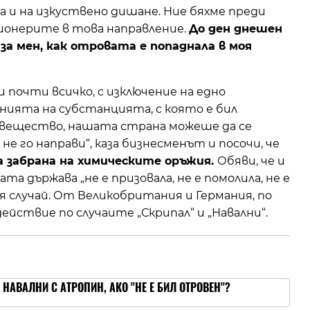
а и на изкуствено дишане. Ние бяхме преди
пионерите в това направление.
До ден днешен
 за мен, как отровата е попаднала в моя
 почти всичко, с изключение на едно
анията на субстанцията, с която е бил
а вещество, нашата страна можеше да се
 не го направи“, каза бизнесменът и посочи, че
 забрана на химическите оръжия.
Обяви, че и
та държава „не е призовала, не е помолила, не е
я случай. От Великобритания и Германия, по
ействие по случаите „Скрипал“ и „Навални“.
НАВАЛНИ С АТРОПИН, АКО "НЕ Е БИЛ ОТРОВЕН"?