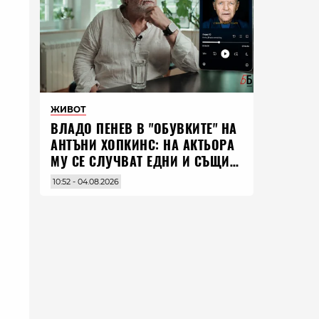
ЖИВОТ
ВЛАДO ПЕНЕВ В "ОБУВКИТЕ" НА
АНТЪНИ ХОПКИНС: НА АКТЬОРА
МУ СЕ СЛУЧВАТ ЕДНИ И СЪЩИ
НЕЩА ПО ЦЕЛИЯ СВЯТ
10:52 - 04.08.2026