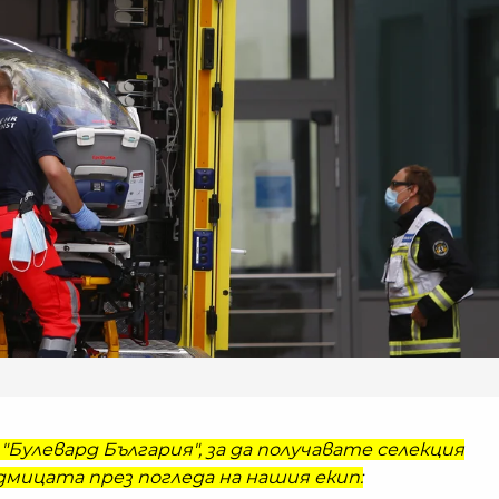
"Булевард България", за да получавате селекция
мицата през погледа на нашия екип: