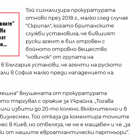
Той сигнализира прокуратурата
отново през 2018 г., малко след случая
"Скрипал", когато британските
служби установиха, че бившият
руски агент е бил отровен с
бойното отровно вещество
"новичок" от групата на
 България установи, че агенти на руското
нали в София малко преди нападението на
смешна" внушената от прокуратурата
то търгувал с оръжие за Украйна. „Тогава
или избити до 20-то коляно, включително и в
т бизнесмен. Той отказа да коментира точните
с в Киев, но отбеляза, че не е мащабен и че „за
иви от нашите евроатлантически партньори“.