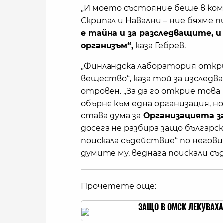
„И моето състояние беше в ком
Скрипал и Навални – ние бяхме 
е тайна и за разследващите, и
организъм“,
каза Гебрев.
„Финландска лаборатория откри
вещество“, каза той за изследв
отровен. „За да го открие тов
обърне към една организация, но
става дума за
Организацията за
досега не разбира защо българска
поискала съдействие“ по негови
думите му, веднага поискали съд
Прочетете още:
ЗАЩО В ОМСК ЛЕКУВАХА 