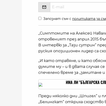
Запознат съм с
политиката за съх
„Симптомите на Алексей Навалн
отровеният през април 2015 бъ
В интервю за „Тази сутрин“ пред
руския опозиционен лидер са сх
„И като отравяне, и като обясн
думите му – и в двата случая се
спечелено време за „замитане 
ИМА ЛИ "БЪЛГАРСКА СЛ
Преди няколко дни „Шпигел“ и 
„Белингкат“ откриха сходство в