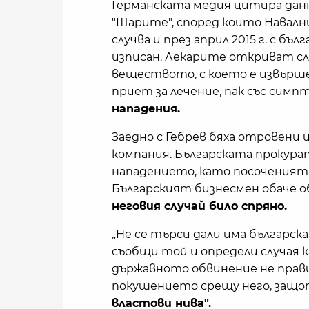
Германската медия цитира данн
"Шарите", според които Навалн
случва и през април 2015 г. с бъл
изписан. Лекарите откриват сл
веществото, с което е извърше
приет за лечение, пак със симп
нападения.
Заедно с Гебрев бяха отровени 
компания. Българската прокура
нападението, като посоченият м
Българският бизнесмен обаче о
неговия случай било спряно.
„Не се търси дали има българска
съобщи той и определи случая к
държавното обвинение не прави
покушението срещу него, защ
властови нива".