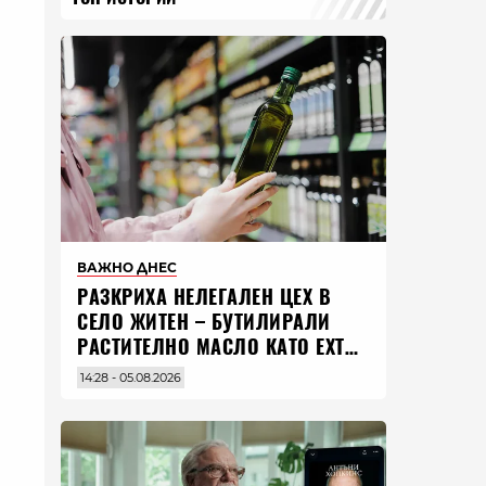
ВАЖНО ДНЕС
РАЗКРИХА НЕЛЕГАЛЕН ЦЕХ В
СЕЛО ЖИТЕН – БУТИЛИРАЛИ
РАСТИТЕЛНО МАСЛО КАТО EXTRA
VIRGIN ЗЕХТИН
14:28 - 05.08.2026