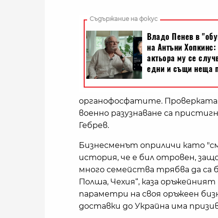
органофосфатите. Проверката в
военно разузнаване са пристиг
Гебрев.
Бизнесменът оприличи като "
история, че е бил отровен, защо
много семейства трябва да са б
Полша, Чехия“, каза оръжейния
параметри на своя оръжеен бизне
доставки до Украйна има приз