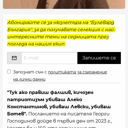
Абонирайте се за нюзлетъра на "Булевард
България", за да получавате селекция с най-
интересните теми на седмицата през
погледа на нашия екип:
Запознат съм с
политиката за съхранение
на лични данни
"Тук ако правиш фалшив, кичозен
патриотизъм убиваш Алеко
Константинов, убиваш Левски, убиваш
Ботев".
Посланието на писателя Георги
Господинов дойде в първия ден от 2023 г.,