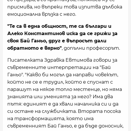
присмива, но въпреки това изпитва дълбока
емоционална връзка с него.
"Те са в една общност, те са българи и
Алеко Константинов иска да се грижи за
своя Бай Ганьо, друг е въпросът дали
обратното е вярно"
, допълни професорът.
Писателката Здравка Евтимова говори за
съвременните интерпретации на "Бай
Ганьо". "Какво би могъл да направи човекът,
който не се е трудил, който е спуснат с
парашут на някое топло местенце, но няма
знанията или уменията за него? Има два
пътя: единият е да хвали началника си и да
си остане на службичката. Втората посока
на трансформацията, която има
съвременният Бай Ганьо, е да бъде доносник,