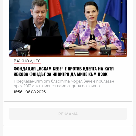
ВАЖНО ДНЕС
ФОНДАЦИЯ „ИСКАМ БЕБЕ“ Е ПРОТИВ ИДЕЯТА НА КАТЯ
ИВКОВА ФОНДЪТ ЗА ИНВИТРО ДА МИНЕ КЪМ НЗОК
Предлаганият от властта модел вече е прилаган
през 2013 г. и е сменен само година по-късно
16:56 - 06.08.2026