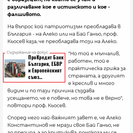
различаваме кое е истинското и кое -
фалшивото.
На въпрос кой патриотизъм преобладава в
България - на Алеко или на Бай Ганьо, проф.
Кьосев каза, че преобладава този на Алеко.
"Но той е мълчалив,
работен, той е
практическа грижа за
страната, а другият
е креслив и много
видим и по тази причина създава
усещането, че е повече, но това не е вярно",
повтори проф. Кьосев.
Според него най-важният завет е, че Алеко
Константинов не мрази своя Бай Ганьо, не
го презира, а го критикува, понякога му се