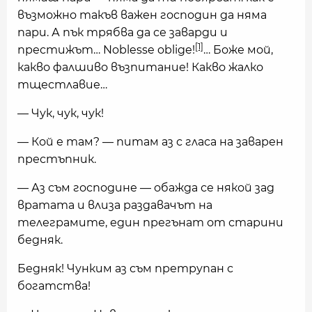
възможно такъв важен господин да няма
пари. А пък трябва да се заварди и
[1]
престижът… Noblesse oblige!
… Боже мой,
какво фалшиво възпитание! Какво жалко
тщестлавие…
— Чук, чук, чук!
— Кой е там? — питам аз с гласа на заварен
престъпник.
— Аз съм господине — обажда се някой зад
вратата и влиза раздавачът на
телеграмите, един прегънат от старини
бедняк.
Бедняк! Чунким аз съм претрупан с
богатства!