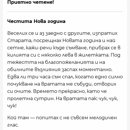
Приятно четене!
Честита Нова година
Веселих се и аз заедно с другите, изпратих
Старата, посрещнах Новата година и най
сетне, кажи-речи къде съмване, прибрах се в
килията си с няколко лева в жилетката. Под
тежестта на благопожеланията и на
обилните възлияния заспах моментално.
Едва ли три часа съм спал, когато едно силно
почукване на вратата ме събуди, отворих
си очите. Времето прекрасно, като че
пролетна сутрин. На вратата пак: чук, чук,
чук!
Кой там — попитах с не съвсем мелодичен
глас.