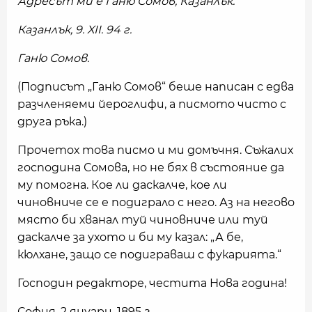
Адресът ми е Ганю Сомов, Казанлък.
Казанлък, 9. XII. 94 г.
Ганю Сомов.
(Подписът „Ганю Сомов“ беше написан с едва
разчленяеми йероглифи, а писмото чисто с
друга ръка.)
Прочетох това писмо и ми домъчня. Съжалих
господина Сомова, но не бях в състояние да
му помогна. Кое ли даскалче, кое ли
чиновниче се е подиграло с него. Аз на негово
място би хванал туй чиновниче или туй
даскалче за ухото и би му казал: „А бе,
кюлхане, защо се подиграваш с фукарията.“
Господин редакторе, честита Нова година!
София, 2 януари, 1895 г.