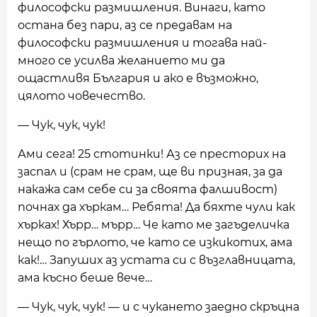
философски размишления. Винаги, като
остана без пари, аз се предавам на
философски размишления и тогава най-
много се усилва желанието ми да
ощастливя България и ако е възможно,
цялото човечество.
— Чук, чук, чук!
Ами сега! 25 стотинки! Аз се престорих на
заспал и (срам не срам, ще ви призная, за да
накажа сам себе си за своята фалшивост)
почнах да хъркам… Ребята! Да бяхте чули как
хърках! Хърр… мърр… Че като ме загъделичка
нещо по гърлото, че като се изкикотих, ама
как!… Запуших аз устата си с възглавницата,
ама късно беше вече…
— Чук, чук, чук! — и с чукането заедно скръцна