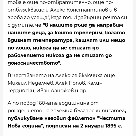
това е още по-отвратително, още по-
отблъскващо и Алеко Константинов и в
гроба го усеща", каза тя. И завърши речта си
с думите, че
"в нашите ръце да направим
нашите деца, за които треперим, когато
вдигнат температура, кашлят или нещо
по-лошо, никога да не стигат до
раболепието никога да не стигат до
доносничеството"
.
В честването на Алеко се включиха още
Михаил Неделчев, Алек Попов, Калин
Терзийски, Иван Ланджев и др.
А по повод 160-ата годишнина от
рождението на големия български писател
,
публикуваме неговия фейлетон "Честита
Нова година", подписан на 2 януари 1895 г.