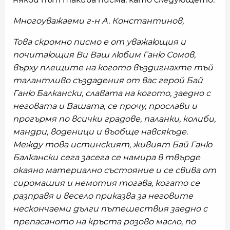
Многоуважаеми г-н А. Константинов,
Това скромно писмо е от уважающия и
почитающия Ви Ваш любим Ганю Сомов,
върху плещите на когото въздигнахте тъй
талантливо създадения от вас герой Бай
Ганю Балкански, славата на когото, заедно с
неговата и Вашата, се прочу, прослави и
прогърмя по всички градове, паланки, колиби,
мандри, воденици и въобще навсякъде.
Между това истинският, живият Бай Ганю
Балкански сега засега се намира в твърде
окаяно материално състояние и се свива от
сиромашия и немотия тогава, когато се
разправя и весело приказва за неговите
нескончаеми дълги пътешествия заедно с
препасаното на кръста розово масло, по