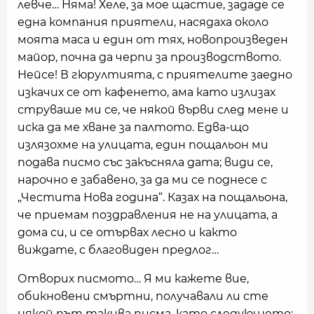
левче… Няма! Хеле, за мое щастие, зададе се
една компания приятели, насядаха около
моята маса и един от тях, новопроизведен
майор, почна да черпи за производството.
Нейсе! В гюрултията, с приятелите заедно
изкачих се от кафенето, ама като излизах
струваше ми се, че някой върви след мене и
иска да ме хване за палтото. Едва-що
излязохме на улицата, един пощальон ми
подава писмо със закъсняла дата; види се,
нарочно е забавено, за да ми се поднесе с
„Честита Нова година“. Казах на пощальона,
че приемам поздравления не на улицата, а
дома си, и се отървах лесно и както
виждате, с благовиден предлог…
Отворих писмото… Я ми кажете вие,
обикновени смъртни, получавали ли сте
някой път такива писма, като следующето: