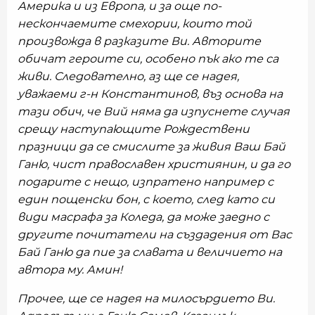
Америка и из Европа, и за още по-
нескончаемите смехории, които той
произвожда в разказите Ви. Авторите
обичат героите си, особено пък ако те са
живи. Следователно, аз ще се надея,
уважаеми г-н Константинов, въз основа на
тази обич, че Вий няма да изпуснете случая
срещу наступающите Рождествени
празници да се смислите за живия Ваш Бай
Ганю, чист православен християнин, и да го
подарите с нещо, изпратено например с
един пощенски бон, с което, след като си
види масрафа за Коледа, да може заедно с
другите почитатели на създадения от Вас
Бай Ганю да пие за славата и величието на
автора му. Амин!
Прочее, ще се надея на милосърдието Ви.