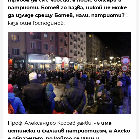
патриоти. Ботев го казва, никой не може
да излезе срещу Ботев, нали, патриоти?"
,
каза още Господинов.
Проф. Александър Кьосев заяви, че
има
истински и фалшив патриотизъм, а Алеко
е образецът, по който се учим и