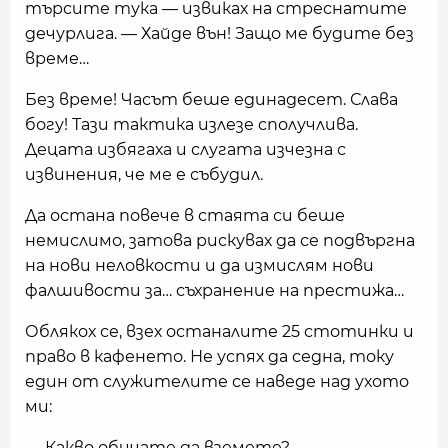
търсите тука — извиках на стреснатите
дечурлига. — Хайде вън! Защо ме будите без
време…
Без време! Часът беше единадесет. Слава
богу! Тази тактика излезе сполучлива.
Децата избягаха и слугата изчезна с
извинения, че ме е събудил.
Да остана повече в стаята си беше
немислимо, затова рискувах да се подвъргна
на нови неловкости и да измислям нови
фалшивости за… съхранение на престижа…
Облякох се, взех останалите 25 стотинки и
право в кафенето. Не успях да седна, току
един от служителите се наведе над ухото
ми:
— Какво обичате да вземете?