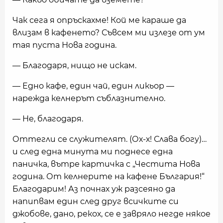
Чак сега я опръскахме! Кой ме караше да
влизам в кафенето? Съвсем ми излезе от ум
тая пуста Нова година.
— Благодаря, нищо не искам.
— Едно кафе, един чай, един ликьор —
нарежда келнерът съблазнително.
— Не, благодаря.
Оттегли се служителят. (Ох-х! Слава богу)…
и след една минута ми поднесе една
паничка, вътре картичка с „Честита Нова
година. От келнерите на кафене България!“
Благодарим! Аз почнах уж разсеяно да
напипвам един след друг всичките си
джобове, дано, рекох, се е завряло негде някое