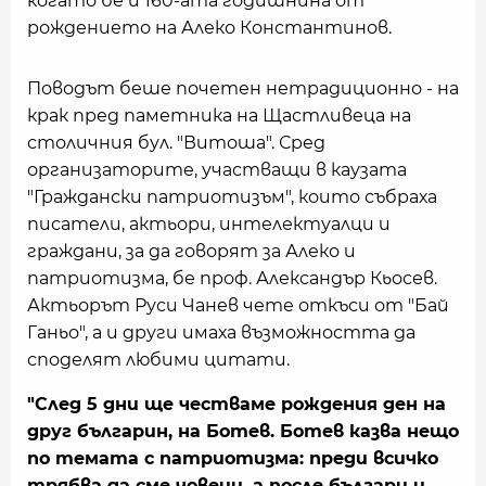
когато бе и 160-ата годишнина от
рождението на Алеко Константинов.
Поводът беше почетен нетрадиционно - на
крак пред паметника на Щастливеца на
столичния бул. "Витоша". Сред
организаторите, участващи в каузата
"Граждански патриотизъм", които събраха
писатели, актьори, интелектуалци и
граждани, за да говорят за Алеко и
патриотизма, бе проф. Александър Кьосев.
Актьорът Руси Чанев чете откъси от "Бай
Ганьо", а и други имаха възможността да
споделят любими цитати.
"След 5 дни ще честваме рождения ден на
друг българин, на Ботев. Ботев казва нещо
по темата с патриотизма: преди всичко
трябва да сме човеци, а после българи и