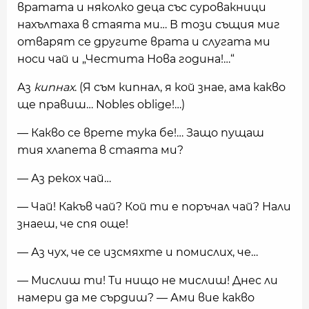
вратата и няколко деца със суровакници
нахълтаха в стаята ми… В този същия миг
отварят се другите врата и слугата ми
носи чай и „Честита Нова година!…“
Аз
кипнах
. (Я съм кипнал, я кой знае, ама какво
ще правиш… Nobles oblige!…)
— Какво се врете тука бе!… Защо пущаш
тия хлапета в стаята ми?
— Аз рекох чай…
— Чай! Какъв чай? Кой ти е поръчал чай? Нали
знаеш, че спя още!
— Аз чух, че се изсмяхте и помислих, че…
— Мислиш ти! Ти нищо не мислиш! Днес ли
намери да ме сърдиш? — Ами вие какво