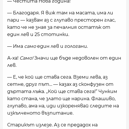
— Честита Нова година!
— Благодаря. Я виж там на масата, има ли
пари — казвам аз с глупаво престорен глас,
като че не зная за печалния остатък от
един лев и 25 стотинки.
— Има
само
един лев и гологани.
А-ха!
Само!
Значи ще бъде недоволен от един
лев.
— Е, че кой ще става сега. Вземи лева, аз
сетне, друг път… — казах аз сконфузен от
дъртата лъжа. „Кой ще става сега!“ Чунким
като стана, че злато ще нарина. Флашиво,
глупаво, ама на, иди изкоренявай следите на
изкълченото възпитание.
Старикът излезе. Аз се предадох на