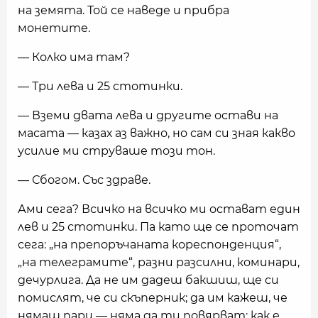
на земята. Той се наведе и прибра
монетите.
— Колко има там?
— Три лева и 25 стотинки.
— Вземи двата лева и другите остави на
масата — казах аз важно, но сам си зная какво
усилие ми струваше този тон.
— Сбогом. Със здраве.
Ами сега? Всичко на всичко ми остават един
лев и 25 стотинки. Па като ще се проточат
сега: „на препоръчаната кореспонденция“,
„на телеграмите“, разни разсилни, коминари,
дечурлига. Да не им дадеш бакшиш, ще си
помислят, че си скъперник; да им кажеш, че
нямаш пари — няма да ти повярват: как е