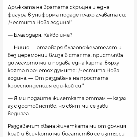
Дръжката на вратата скръцна и една
фигура в униформа подаде плахо главата си:
„Честита Нова година!“
— Благодаря. Какво има?
— Нищо — отговаря благопожелателят и
без церемонии влиза в стаята, пристъпва
до леглото ми и подава една карта, върху
която прочетох думите: „Честита Нова
година. — От раздавача на простата
кореспонденция еди-кой си.“
— Я ми подайте жилетката оттам — казах
аз с достойнство, но свят ми се зави
веднага.
Раздавачът хвана жилетката ми от долния
край и всичкото ми богатство се изтърси