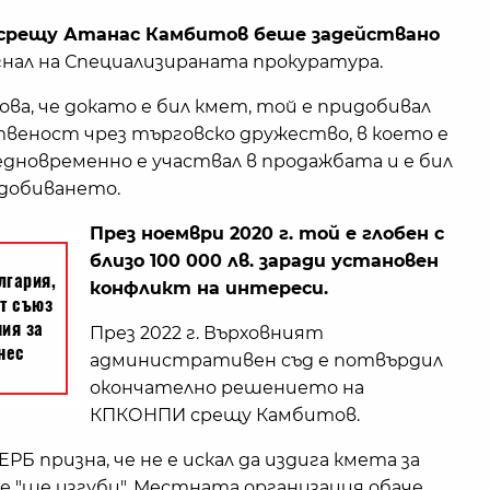
г. срещу Атанас Камбитов беше задействано
гнал на Специализираната прокуратура.
ва, че докато е бил кмет, той е придобивал
веност чрез търговско дружество, в което е
 едновременно е участвал в продажбата и е бил
добиването.
През ноември 2020 г. той е глобен с
близо 100 000 лв. заради установен
конфликт на интереси.
През 2022 г. Върховният
административен съд е потвърдил
окончателно решението на
КПКОНПИ срещу Камбитов.
РБ призна, че не е искал да издига кмета за
е "ще изгуби". Местната организация обаче