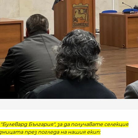
"Булевард България", за да получавате селекция
мицата през погледа на нашия екип: