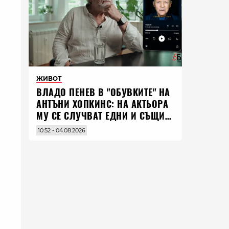
ЖИВОТ
ВЛАДO ПЕНЕВ В "ОБУВКИТЕ" НА
АНТЪНИ ХОПКИНС: НА АКТЬОРА
МУ СЕ СЛУЧВАТ ЕДНИ И СЪЩИ
НЕЩА ПО ЦЕЛИЯ СВЯТ
10:52 - 04.08.2026