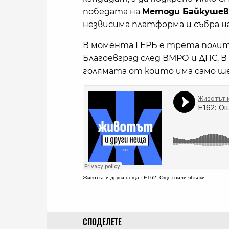
победата на
Методи Байкушев
незвисима платформа и събра на
В момента ГЕРБ е трета полит
Благоевград след ВМРО и ДПС. В
голямата от които има само ш
Животът и други неща
·
E162: Още гнили ябълки
СПОДЕЛЕТЕ