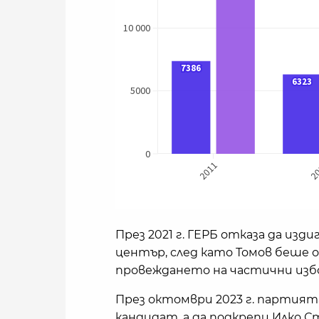
През 2021 г. ГЕРБ отказа да изд
център, след като Томов беше 
провеждането на частични изб
През октомври 2023 г. партията
кандидат, а да подкрепи Илко С