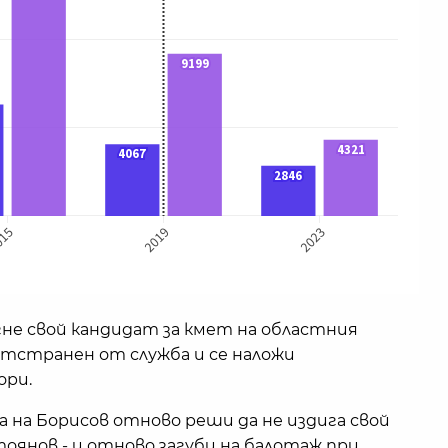
игне свой кандидат за кмет на областния
отстранен от служба и се наложи
ори.
 на Борисов отново реши да не издига свой
тоянов - и отново загуби на балотаж при