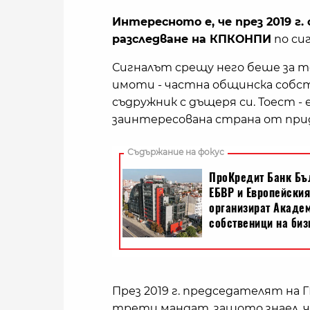
Интересното е, че през 2019 
разследване на КПКОНПИ
по си
Сигналът срещу него беше за то
имоти - частна общинска собст
съдружник с дъщеря си. Тоест -
заинтересована страна от при
През 2019 г. председателят на ГЕ
трети мандат, защото знаел, ч