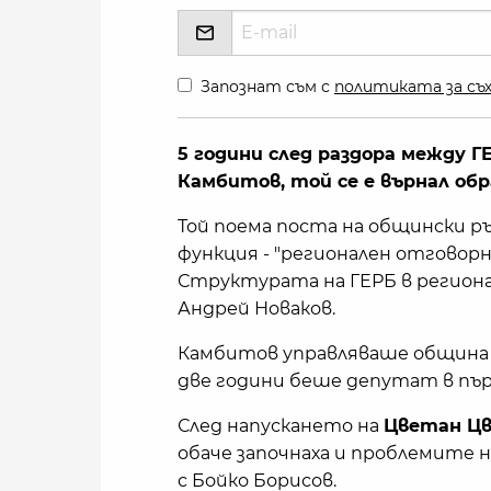
Запознат съм с
политиката за съх
5 години след раздора между 
Камбитов, той се е върнал об
Той поема поста на общински ръ
функция - "регионален отговор
Структурата на ГЕРБ в региона
Андрей Новаков.
Камбитов управляваше община Бл
две години беше депутат в пър
След напускането на
Цветан Ц
обаче започнаха и проблемите 
с Бойко Борисов.