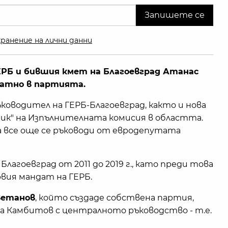
ранение на лични данни
ГЕРБ и бившия кмет на Благоевград Атанас
ратно в партията.
ководител на ГЕРБ-Благоевград, както и нова
ник" на Изпълнителната комисия в областта.
 все още се ръководи от евродепутата
агоевград от 2011 до 2019 г., като преди това
вия мандат на ГЕРБ.
ветанов
, който създаде собствена партия,
на Камбитов с централното ръководство - т.е.