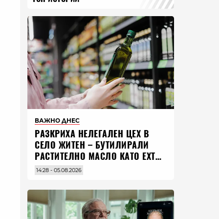
ВАЖНО ДНЕС
РАЗКРИХА НЕЛЕГАЛЕН ЦЕХ В
СЕЛО ЖИТЕН – БУТИЛИРАЛИ
РАСТИТЕЛНО МАСЛО КАТО EXTRA
VIRGIN ЗЕХТИН
14:28 - 05.08.2026