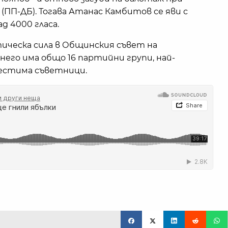
(ПП-ДБ). Тогава Атанас Камбитов се яви с
д 4000 гласа.
ическа сила в Общинския съвет на
 него има общо 16 партийни групи, най-
естима съветници.