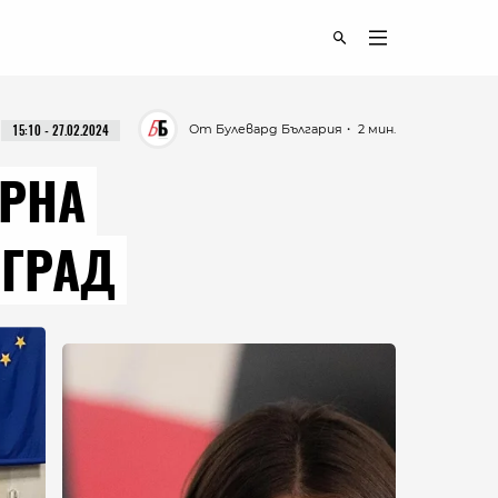
От Булевард България
・ 2 мин.
15:10 - 27.02.2024
ЪРНА
ВГРАД