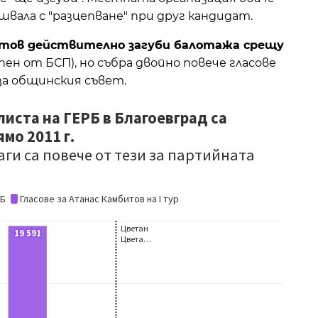
швала с "разцепване" при друг кандидат.
тов действително загуби балотажа срещу
пен от БСП), но събра двойно повече гласове
за общинския съвет.