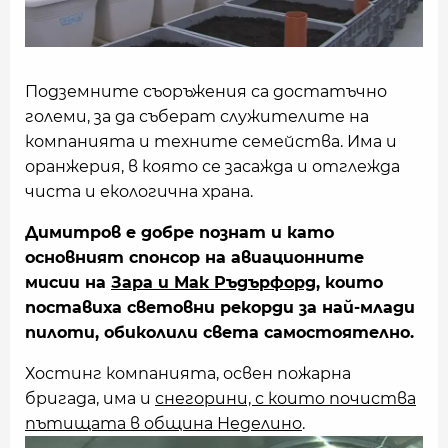
Подземните съоръжения са достатъчно
големи, за да съберат служителите на
компанията и техните семейства. Има и
оранжерия, в която се засажда и отглежда
чиста и екологична храна.
Димитров е добре познат и като
основният спонсор на авиационните
мисии на
Зара и Мак Ръдърфорд
, които
поставиха световни рекорди за най-млади
пилоти, обиколили света самостоятелно.
Хостинг компанията, освен пожарна
бригада, има и
снегорини, с които почиства
пътищата в община Неделино
.