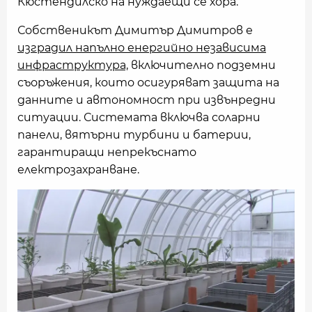
Кюстендилско на нуждаещи се хора.
Собственикът Димитър Димитров е
изградил напълно енергийно независима
инфраструктура,
включително подземни
съоръжения, които осигуряват защита на
данните и автономност при извънредни
ситуации. Системата включва соларни
панели, вятърни турбини и батерии,
гарантиращи непрекъснато
електрозахранване.