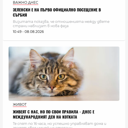
ВАЖНО ДНЕС
ЗЕЛЕНСКИ Е НА ПЪРВО ОФИЦИАЛНО ПОСЕЩЕНИЕ В
СЪРБИЯ
Визитата показва, че отношенията между двете
страни навлизат в нова фаза
10:49 - 08.08.2026
ЖИВОТ
ЖИВЕЯТ С НАС, НО ПО СВОИ ПРАВИЛА - ДНЕС Е
МЕЖДУНАРОДНИЯТ ДЕН НА КОТКАТА
Те спят по 16 часа, но успешно управляват дома и
градят своя имидж на стопани