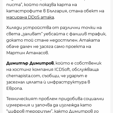
писта”, който показва карта на
катастрофите в България, стана обект на
масирана DDoS атака
.
Хиляди устройства от различни точки на
света „заливат“ уебсайта с фалшив трафик,
докато той стане недостъпен. Атаката
обаче далеч не засяга само проекта на
Мартин Атанасов.
Димитър Димитров
, който е собственик
на хостинг компания ICDSoft, обслужваща
chernapista.com, съобщи, че ударът е
засегнал цялата ѝ инфраструктура в
Европа.
Техническият проблем придобива социални
измерения и започва да изглежда като
“цифров тероризъм”, както Димитров го