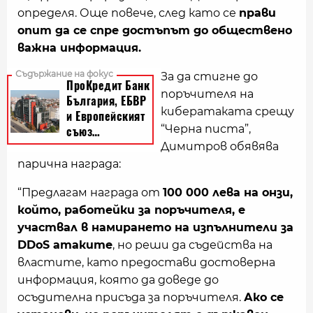
определя. Още повече, след като се
прави
опит да се спре достъпът до обществено
важна информация.
За да стигне до
поръчителя на
кибератаката срещу
“Черна писта”,
Димитров обявява
парична награда:
“Предлагам награда от
100 000 лева на онзи,
който, работейки за поръчителя, е
участвал в намирането на изпълнители за
DDoS атаките
, но реши да съдейства на
властите, като предостави достоверна
информация, която да доведе до
осъдителна присъда за поръчителя.
Ако се