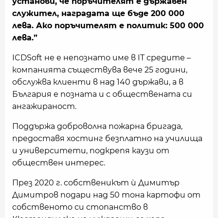
установи, че поръчителят е държавен
служител, наградата ще бъде 200 000
лева. Ако поръчителят е политик: 500 000
лева.”
ICDSoft не е непознато име в IT средите –
компанията съществува вече 25 години,
обслужва клиенти в над 140 държави, а в
България е позната и с обществената си
ангажираност.
Поддържа доброволна пожарна бригада,
предоставя хостинг безплатно на училища
и университети, подкрепя каузи от
обществен интерес.
През 2020 г. собственикът ѝ Димитър
Димитров подари над 50 тона картофи от
собственото си стопанство в