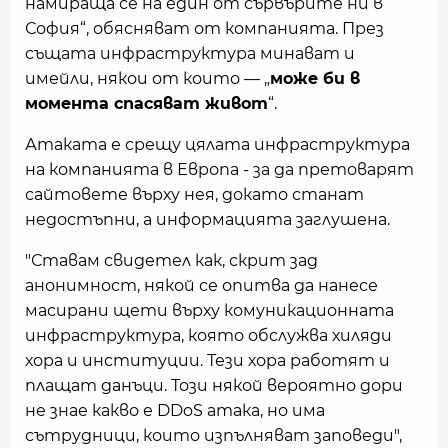
намираща се на един от сървърите ни в
София“, обясняват от компанията. През
същата инфраструктура минават и
имейли, някои от които — „
може би в
момента спасяват живот
“.
Атаката е срещу цялата инфраструктура
на компанията в Европа - за да претоварят
сайтовете върху нея, докато станат
недостъпни, а информацията заглушена.
"Ставам свидетел как, скрит зад
анонимност, някой се опитва да нанесе
масирани щети върху комуникационната
инфраструктура, която обслужва хиляди
хора и институции. Тези хора работят и
плащат данъци. Този някой вероятно дори
не знае какво е DDoS атака, но има
сътрудници, които изпълняват заповеди",