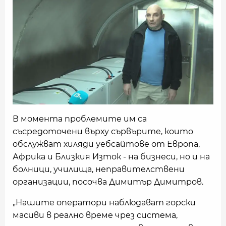
В момента проблемите им са
съсредоточени върху сървърите, които
обслужват хиляди уебсайтове от Европа,
Африка и Близкия Изток - на бизнеси, но и на
болници, училища, неправителствени
организации, посочва Димитър Димитров.
„Нашите оператори наблюдават горски
масиви в реално време чрез система,