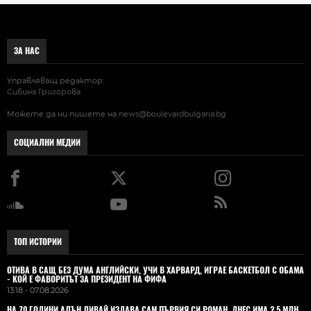
ЗА НАС
Управляващ редактор:
Сибина Григорова
Можете да ни пишете на
news@boulevardbulgaria.bg
СОЦИАЛНИ МЕДИИ
ТОП ИСТОРИИ
ОТИВА В САЩ БЕЗ ДУМА АНГЛИЙСКИ, УЧИ В ХАРВАРД, ИГРАЕ БАСКЕТБОЛ С ОБАМА
- КОЙ Е ФАВОРИТЪТ ЗА ПРЕЗИДЕНТ НА ФИФА
13:18 - 07.08.2026
НА 70 ГОДИНИ АЛЪН ЛИВАЙ ИЗДАВА САМ ПЪРВИЯ СИ РОМАН. ДНЕС ИМА 2,5 МЛН.