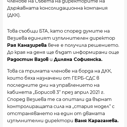
членове на Съвета на директорите на
Държавната консолидационна компания
(ДКК).
Това съобщи БТА, като според думите на
Везиева единият изпълнителен директор
Рая Каназирева
вече
е получила решението.
До края на деня ще бъдат информирани още
Радостин Вазов
и
Диляна Софиянска.
Това са тримата членове на борда на ДКК,
които бяха назначени от ГЕРБ-СДС в
последните дни на управлението на
кабинета „Борисов 3“ през април 2021 г.
Според Везиева те са опитали да върнат
контролиращата сила на „стария модел“ с
отстраняването на един от двамата
изпълнителни директори
Ваня Караганева.