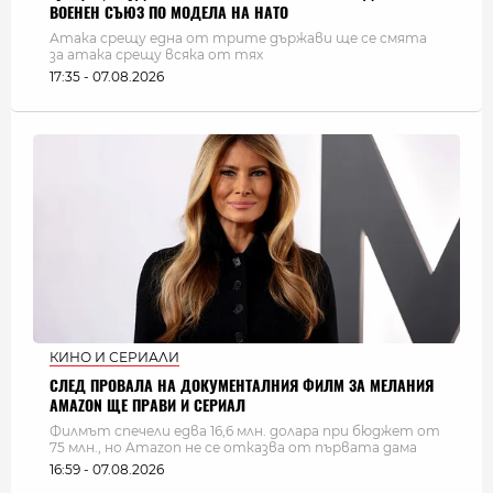
ВОЕНЕН СЪЮЗ ПО МОДЕЛА НА НАТО
Атака срещу една от трите държави ще се смята
за атака срещу всяка от тях
17:35 - 07.08.2026
КИНО И СЕРИАЛИ
СЛЕД ПРОВАЛА НА ДОКУМЕНТАЛНИЯ ФИЛМ ЗА МЕЛАНИЯ
AMAZON ЩЕ ПРАВИ И СЕРИАЛ
Филмът спечели едва 16,6 млн. долара при бюджет от
75 млн., но Amazon не се отказва от първата дама
16:59 - 07.08.2026