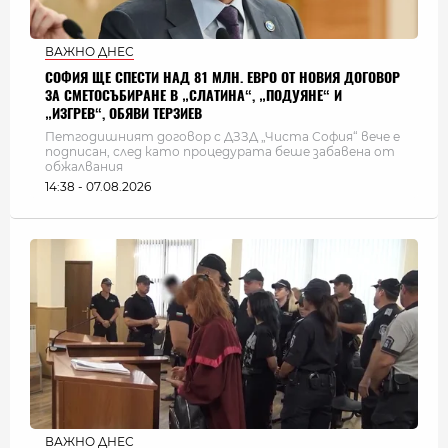
ВАЖНО ДНЕС
СОФИЯ ЩЕ СПЕСТИ НАД 81 МЛН. ЕВРО ОТ НОВИЯ ДОГОВОР
ЗА СМЕТОСЪБИРАНЕ В „СЛАТИНА“, „ПОДУЯНЕ“ И
„ИЗГРЕВ“, ОБЯВИ ТЕРЗИЕВ
Петгодишният договор с ДЗЗД „Чиста София“ вече е
подписан, след като процедурата беше забавена от
обжалвания
14:38 - 07.08.2026
ВАЖНО ДНЕС