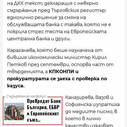
на ДКК текст; декларация с невярно
съдържание пред Търговския регистър;
еднолично решение за смяна на
обслужващата банка с такава, която не е
покрила стрес теста на Европейската
централна банка и други.
Караганева, която беше назначена от
бившия икономически министър Кирил
Петков през септември, оспорва част от
твърденията, а
КПКОНПИ и
прокуратурата се заеха с проверка по
казуса.
Каназирева, Вазов и
Софиянска изпратиха
до медиите писмо, в
което в лично
качество изказват