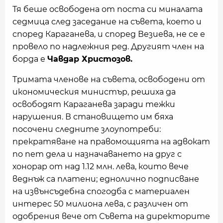
Тя беше освободена от поста си миналата
седмица след заседание на съвета, което и
според Караганева, и според Везиева, не се е
провело по надлежния ред. Другият член на
борда е
Чавдар Христозов.
Тримата членове на съвета, освободени от
икономическия министър, решиха да
освободят Караганева заради тежки
нарушения. В становището им бяха
посочени следните злоупотреби:
прекратяване на правомощията на адвокат
по пет дела и назначаването на друг с
хонорар от над 1.12 млн. лева, които вече
веднъж са платени; еднолично подписване
на извънсъдебна спогодба с материален
интерес 50 милиона лева, с различен от
одобрения вече от Съвета на директорите