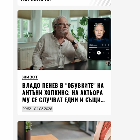
ЖИВОТ
ВЛАДO ПЕНЕВ В "ОБУВКИТЕ" НА
АНТЪНИ ХОПКИНС: НА АКТЬОРА
МУ СЕ СЛУЧВАТ ЕДНИ И СЪЩИ
НЕЩА ПО ЦЕЛИЯ СВЯТ
10:52 - 04.08.2026