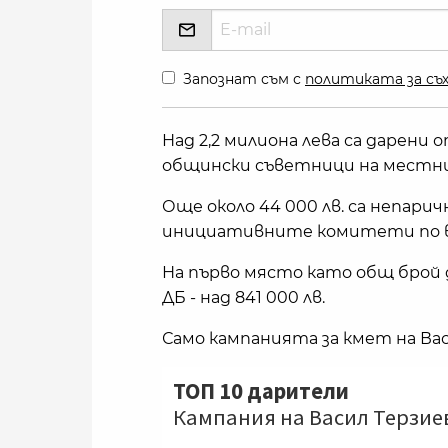
Запознат съм с
политиката за съх
Над 2,2 милиона лева са дарени
общински съветници на местни
Още около 44 000 лв. са непар
инициативните комитети по в
На първо място като общ брой 
ДБ - над 841 000 лв.
Само кампанията за кмет на Вас