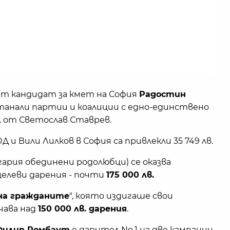
ят кандидат за кмет на София
Радостин
танали партии и коалиции с едно-единствено
. от Светослав Ставрев.
Д и Вили Лилков в София са привлекли 35 749 лв.
гария обединени родолюбци) се оказва
целеви дарения - почти
175 000 лв.
на гражданите
", която издигаше свои
чава над
150 000 лв. дарения
.
Филип Ромбаут
е дарител No.1 на две кампании