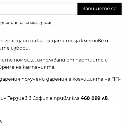
ранение на лични данни
 от граждани на кандидатите за кметове и
те избори.
ичните помощи, използвани от партиите и
реме на кампанията.
дарения получени дарения е коалицията на ПП-
ил Терзиев в София е привлякла
468 099 лв
.