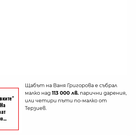
Щабът на Ваня Григорова е събрал
малко над
113 000 лв.
парични дарения,
или четири пъти по-малко от
Терзиев.