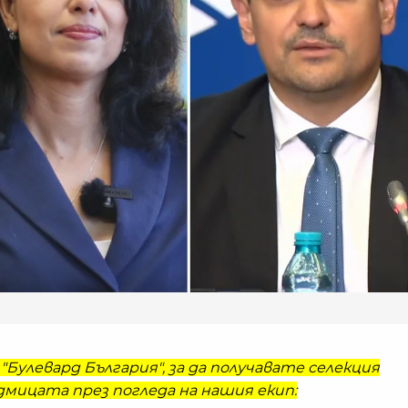
"Булевард България", за да получавате селекция
мицата през погледа на нашия екип: