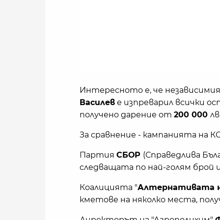
Интересното е, че независими
Василев
е изпреварил всички ос
получено дарение от
200 000
лв
За сравнение - кампанията на КО
Партия
СБОР
(Справедлива Бъл
следващата по най-голям брой 
Коалицията "
Алтернативата 
кметове на няколко места, полу
Директорът на "Агрополихим"