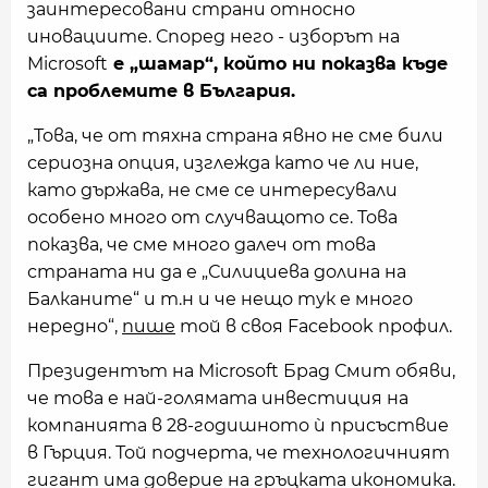
заинтересовани страни относно
иновациите. Според него - изборът на
Microsoft
е „шамар“, който ни показва къде
са проблемите в България.
„Това, че от тяхна страна явно не сме били
сериозна опция, изглежда като че ли ние,
като държава, не сме се интересували
особено много от случващото се. Това
показва, че сме много далеч от това
страната ни да е „Силициева долина на
Балканите“ и т.н и че нещо тук е много
нередно“,
пише
той в своя Facebook профил.
Президентът на Microsoft Брад Смит обяви,
че това е най-голямата инвестиция на
компанията в 28-годишното ѝ присъствие
в Гърция. Той подчерта, че технологичният
гигант има доверие на гръцката икономика.