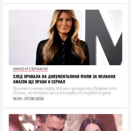
КИНО И СЕРИАЛИ
СЛЕД ПРОВАЛА НА ДОКУМЕНТАЛНИЯ ФИЛМ ЗА МЕЛАНИЯ
AMAZON ЩЕ ПРАВИ И СЕРИАЛ
Филмът спечели едва 16,6 млн. долара при бюджет от
75 млн., но Amazon не се отказва от първата дама
16:59 - 07.08.2026