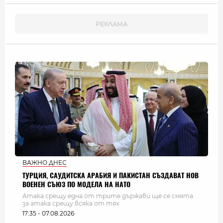
ВАЖНО ДНЕС
ТУРЦИЯ, САУДИТСКА АРАБИЯ И ПАКИСТАН СЪЗДАВАТ НОВ
ВОЕНЕН СЪЮЗ ПО МОДЕЛА НА НАТО
Атака срещу една от трите държави ще се смята
за атака срещу всяка от тях
17:35 - 07.08.2026