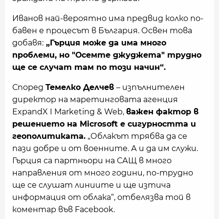
Иванов най-вероятно има предвид колко по-
бавен е процесът в България. Освен това
добавя:
„Гърция може да има много
проблеми, но "Осемте джуджета" трудно
ще се случат там по този начин“.
Според
Темелко Делчев
– изпълнителен
директор на маретинговата агенция
ExpandX I Marketing & Web,
важен фактор в
решението на Microsoft е сигурността и
геополитиката.
„Облакът трябва да се
пази добре и от военните. А и да им служи.
Гърция са партньори на САЩ в много
направления от много години, по-трудно
ще се слушат линиите и ще изтича
информация от облака“, отбелязва той в
коментар във Facebook.