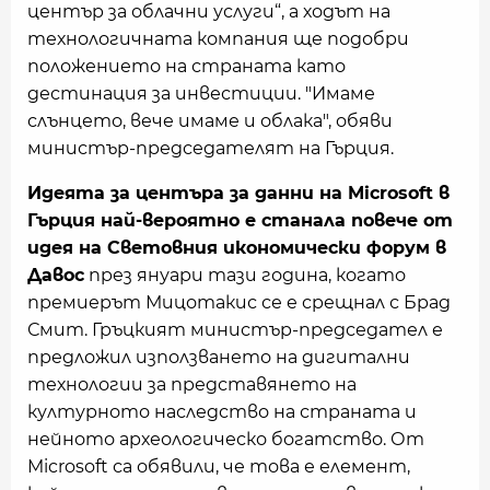
център за облачни услуги“, а ходът на
технологичната компания ще подобри
положението на страната като
дестинация за инвестиции. "Имаме
слънцето, вече имаме и облака", обяви
министър-председателят на Гърция.
Идеята за центъра за данни на Microsoft в
Гърция най-вероятно е станала повече от
идея на Световния икономически форум в
Давос
през януари тази година, когато
премиерът Мицотакис се е срещнал с Брад
Смит. Гръцкият министър-председател е
предложил използването на дигитални
технологии за представянето на
културното наследство на страната и
нейното археологическо богатство. От
Microsoft са обявили, че това е елемент,