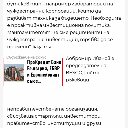
бутиков тип – например лаборатории на
чуждестранни корпорации, които да
развиват техника за бъдещето. Необходима
е проактивна инвестиционна политика.
Манталитетът, че сме реципиенти на
чуждестранни инвестиции, трябва да се
промени", каза тя.
Добромир Иванов е
председател на
BESCO, който
ръководи
неправителствената организация,
свързваща стартъпи, инвеститори,
правителство, институции и други