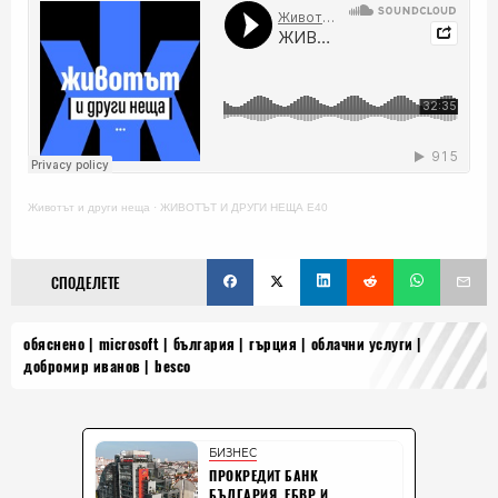
Животът и други неща
·
ЖИВОТЪТ И ДРУГИ НЕЩА E40
СПОДЕЛЕТЕ
обяснено
microsoft
българия
гърция
облачни услуги
добромир иванов
besco