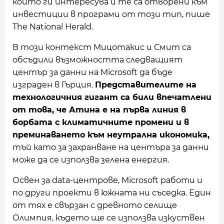
който ги интересува и те са отворени към
инвестиции в програми от този тип, пише
The National Herald.
В този контекст Мицотакис и Смит са
обсъдили възможността следващият
център за данни на Microsoft да бъде
изграден в Гърция.
Представителите на
технологичния гигант са били впечатлени
от това, че Атина е на първа линия в
борбата с климатичните промени и в
преминаването към неутрална икономика,
тъй като за захранване на центъра за данни
може да се използва зелена енергия.
Освен за data-центрове, Microsoft работи и
по други проекти в южната ни съседка. Един
от тях е свързан с древното селище
Олимпия, където ще се използва изкуствен