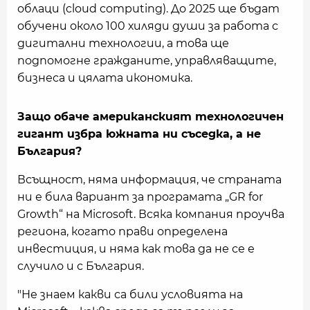
облаци (cloud computing). До 2025 ще бъдат
обучени около 100 хиляди души за работа с
дигитални технологии, а това ще
подпомогне гражданите, управляващите,
бизнеса и цялата икономика.
Защо обаче американският технологичен
гигант избра южната ни съседка, а не
България?
Всъщност, няма информация, че страната
ни е била вариант за програмата „GR for
Growth“ на Microsoft. Всяка компания проучва
региона, когато прави определена
инвестиция, и няма как това да не се е
случило и с България.
"Не знаем какви са били условията на