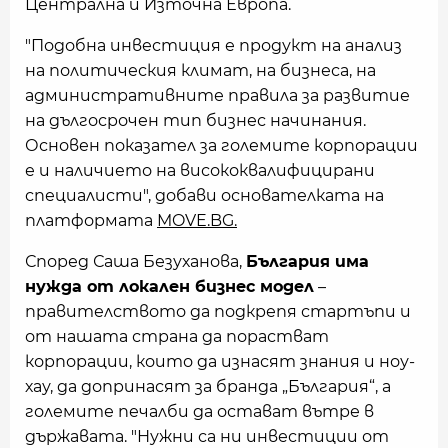
Централна и Източна Европа.
"Подобна инвестиция е продукт на анализ
на политическия климат, на бизнеса, на
административните правила за развитие
на дългосрочен тип бизнес начинания.
Основен показател за големите корпорации
е и наличието на висококвалифицирани
специалисти", добави основателката на
платформата
MOVE.BG.
Според Саша Безуханова,
България има
нужда от локален бизнес модел
–
правителството да подкрепя стартъпи и
от нашата страна да порастват
корпорации, които да изнасят знания и ноу-
хау, да допринасят за бранда „България“, а
големите печалби да остават вътре в
държавата. "Нужни са ни инвестиции от