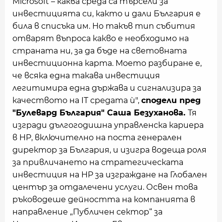
Microsoft – каква среда са търсели за
инвестицията си, както и дали България е
била в списъка им. Но такъв тип събития
отварят въпроса какво е необходимо на
страната ни, за да бъде на световната
инвестиционна карта. Моето разбиране е,
че всяка една такава инвестиция
легитимира една държава и сигнализира за
качеството на IT средата ѝ",
сподели пред
"Булевард България" Саша Безуханова.
Тя
изгради дългогодишна управленска кариера
в HP, включително на поста генерален
директор за България, и изигра водеща роля
за привличането на стратегическата
инвестиция на HP за изграждане на Глобален
център за отдалечени услуги. Освен това
ръководеше дейността на компанията в
направление „Публичен сектор“ за