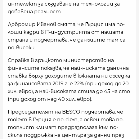
интелект за създаване на технологии за
добавена реалност.
Добромир Иванов смята, че Гърция има по-
лоши кадри в IT-индустрията от нашата
страна и подчертава, че данъците там са
по-високи.
Справка в гръцкото министерство на
финансите показва, че най-ниската данъчна
ставка върху доходите в южната ни съседка
за финансовата 2019 г. е 22% (при доход до 20
хил. евро), а най-високата стига до 45 на сто
(при доход от над 40 хил. евро).
Председателят на BESCO подчертава, че
токът в Гърция е по-скъп, а освен това по-
топлият климат предразполага към по-
скъпа поддръжка на центъра за данни през