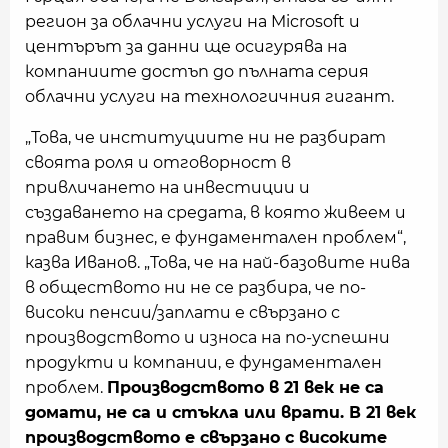
регион за облачни услуги на Microsoft и
центърът за данни ще осигурява на
компаниите достъп до пълната серия
облачни услуги на технологичния гигант.
„Това, че институциите ни не разбират
своята роля и отговорност в
привличането на инвестиции и
създаването на средата, в която живеем и
правим бизнес, е фундаментален проблем“,
казва Иванов. „Това, че на най-базовите нива
в обществото ни не се разбира, че по-
високи пенсии/заплати е свързано с
производството и износа на по-успешни
продукти и компании, е фундаментален
проблем.
Производството в 21 век не са
домати, не са и стъкла или врати. В 21 век
производството е свързано с високите