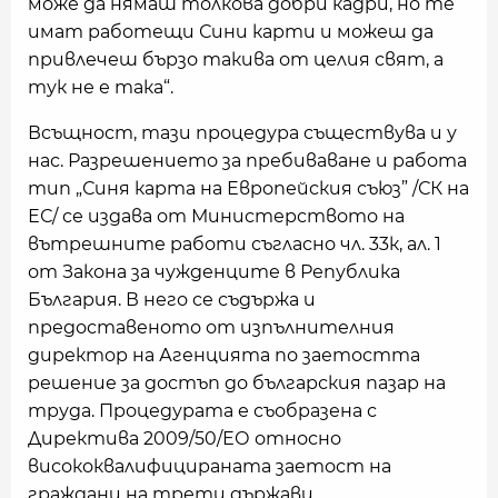
може да нямаш толкова добри кадри, но те
имат работещи Сини карти и можеш да
привлечеш бързо такива от целия свят, а
тук не е така“.
Всъщност, тази процедура съществува и у
нас. Разрешението за пребиваване и работа
тип „Синя карта на Европейския съюз” /СК на
ЕС/ се издава от Министерството на
вътрешните работи съгласно чл. 33к, ал. 1
от Закона за чужденците в Република
България. В него се съдържа и
предоставеното от изпълнителния
директор на Агенцията по заетостта
решение за достъп до българския пазар на
труда. Процедурата е съобразена с
Директива 2009/50/ЕО относно
висококвалифицираната заетост на
граждани на трети държави.