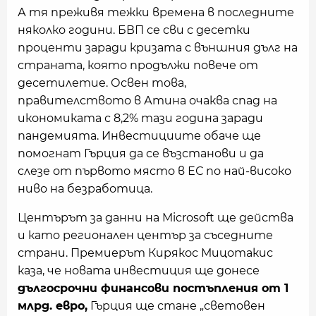
А тя преживя тежки времена в последните
няколко години. БВП се сви с десетки
проценти заради кризата с външния дълг на
страната, която продължи повече от
десетилетие. Освен това,
правителството в Атина очаква спад на
икономиката с 8,2% тази година заради
пандемията. Инвестициите обаче ще
помогнат Гърция да се възстанови и да
слезе от първото място в ЕС по най-високо
ниво на безработица.
Центърът за данни на Microsoft ще действа
и като регионален център за съседните
страни. Премиерът Кирякос Мицотакис
каза, че новата инвестиция ще донесе
дългосрочни финансови постъпления от 1
млрд. евро,
Гърция ще стане „световен