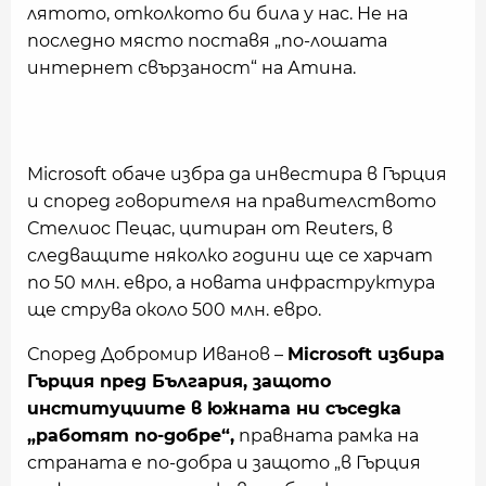
лятото, отколкото би била у нас. Не на
последно място поставя „по-лошата
интернет свързаност“ на Атина.
Microsoft обаче избра да инвестира в Гърция
и според говорителя на правителството
Стелиос Пецас, цитиран от Reuters, в
следващите няколко години ще се харчат
по 50 млн. евро, а новата инфраструктура
ще струва около 500 млн. евро.
Според Добромир Иванов –
Microsoft избира
Гърция пред България, защото
институциите в южната ни съседка
„работят по-добре“,
правната рамка на
страната е по-добра и защото „в Гърция