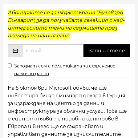
Абонирайте се за нюзлетъра на "Булевард
България", за да получавате селекция с най-
интересните теми на седмицата през
погледа на нашия екип:
Запознат съм с
политиката за съхранение
на лични данни
На 5 октомври Microsoft обяви, че ще
инвестира близо 1 милиард долара в Гърция
за изграждане на център за данни и
инфраструктура за облачни услуги. Това ще
е един от първите подобни центрове в
Европа и в него ще се съхраняват и
управляват данните за изчислителните