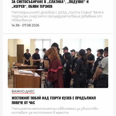
ЗА СМЕТОСЪБИРАНЕ В „СЛАТИНА“, „ПОДУЯНЕ“ И
„ИЗГРЕВ“, ОБЯВИ ТЕРЗИЕВ
Петгодишният договор с ДЗЗД „Чиста София“ вече е
подписан, след като процедурата беше забавена от
обжалвания
14:38 - 07.08.2026
ВАЖНО ДНЕС
ЖЕСТОКИЯТ ПОБОЙ НАД ГЕОРГИ КУЗЕВ Е ПРОДЪЛЖИЛ
ПОВЕЧЕ ОТ ЧАС
Петимата непълнолетни обвиняеми за убийство
остават за постоянно в ареста