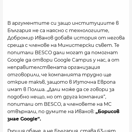
В аргументите си защо институциите в
България не са наясно с технологиите,
Добромир Иванов добавя история от негова
среща с членове на Министерски съвет. Те
попитали BESCO дали могат да помогнат
Google да отвори Google Campus у нас, а от
неправителствената организация
отговорили, че компанията трудно ще
открие такъв, защото в Източна Европа
имат в Полша. „Дали може да се говори за
подобно нещо, но от друга компания“,
попитали от BESCO, а членовете на МС
отвърнали, по думите на Иванов:
„Борисов
знае Google“.
Гърция обаче, а не България, става 63-ият