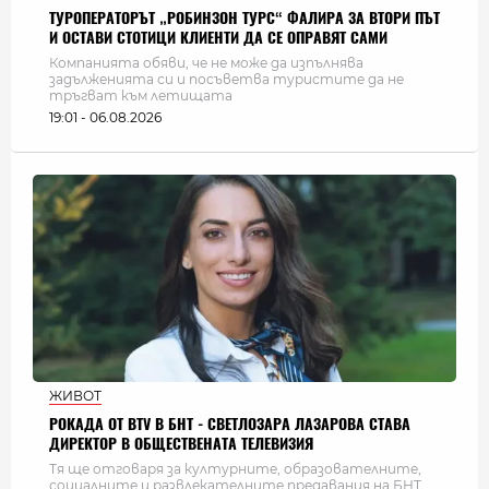
ТУРОПЕРАТОРЪТ „РОБИНЗОН ТУРС“ ФАЛИРА ЗА ВТОРИ ПЪТ
И ОСТАВИ СТОТИЦИ КЛИЕНТИ ДА СЕ ОПРАВЯТ САМИ
Компанията обяви, че не може да изпълнява
задълженията си и посъветва туристите да не
тръгват към летищата
19:01 - 06.08.2026
ЖИВОТ
РОКАДА ОТ BTV В БНТ - СВЕТЛОЗАРА ЛАЗАРОВА СТАВА
ДИРЕКТОР В ОБЩЕСТВЕНАТА ТЕЛЕВИЗИЯ
Тя ще отговаря за културните, образователните,
социалните и развлекателните предавания на БНТ