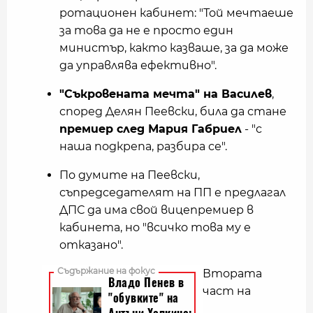
ротационен кабинет: "Той мечтаеше
за това да не е просто един
министър, както казваше, за да може
да управлява ефективно".
"Съкровената мечта" на Василев
,
според Делян Пеевски, била да стане
премиер след Мария Габриел
- "с
наша подкрепа, разбира се".
По думите на Пеевски,
съпредседателят на ПП е предлагал
ДПС да има свой вицепремиер в
кабинета, но "всичко това му е
отказано".
Втората
част на