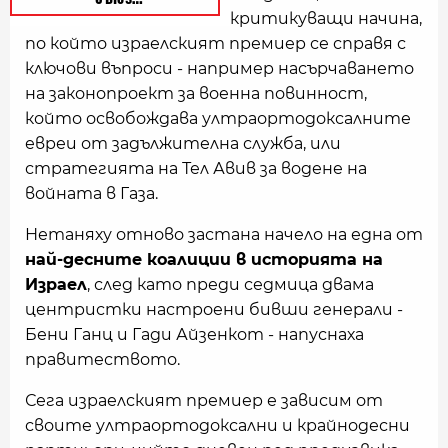
критикуващи начина,
по който израелският премиер се справя с
ключови въпроси - например насърчаването
на законопроект за военна повинност,
който освобождава ултраортодоксалните
евреи от задължителна служба, или
стратегията на Тел Авив за водене на
войната в Газа.
Нетаняху отново застана начело на една от
най-десните коалиции в историята на
Израел
, след като преди седмица двама
центристки настроени бивши генерали -
Бени Ганц и Гади Айзенкот - напуснаха
правитеството.
Сега израелският премиер е зависим от
своите ултраортодоксални и крайнодесни