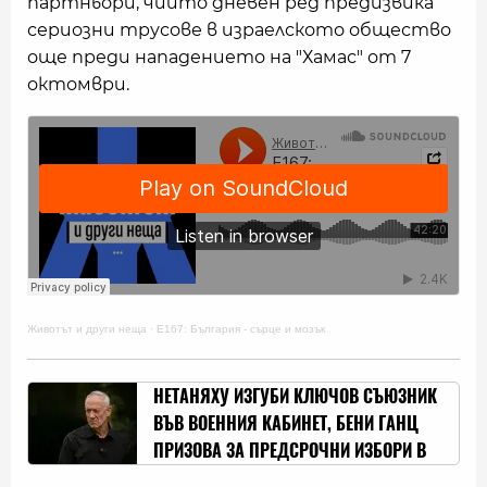
партньори, чийто дневен ред предизвика
сериозни трусове в израелското общество
още преди нападението на "Хамас" от 7
октомври.
Животът и други неща
·
Е167: България - сърце и мозък
НЕТАНЯХУ ИЗГУБИ КЛЮЧОВ СЪЮЗНИК
ВЪВ ВОЕННИЯ КАБИНЕТ, БЕНИ ГАНЦ
ПРИЗОВА ЗА ПРЕДСРОЧНИ ИЗБОРИ В
ИЗРАЕЛ