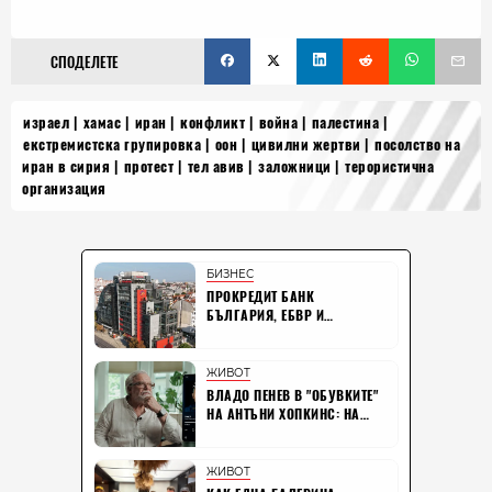
СПОДЕЛЕТЕ
израел
хамас
иран
конфликт
война
палестина
екстремистска групировка
оон
цивилни жертви
посолство на
иран в сирия
протест
тел авив
заложници
терористична
организация