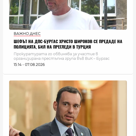
ВАЖНО ДНЕС
ШЕФЪТ НА ДПС-БУРГАС ХРИСТО ШИРОКОВ СЕ ПРЕДАДЕ НА
ПОЛИЦИЯТА, БИЛ НА ПРЕГЛЕДИ В ТУРЦИЯ
Прокуратурата го обвинява за участие в
организирана престъпна група във ВиК – Бургас
15:14 - 07.08.2026