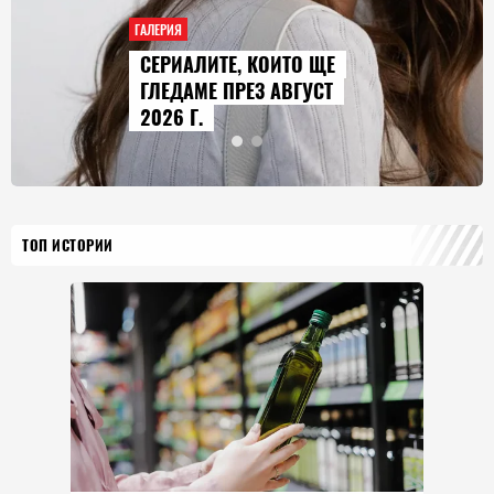
ГАЛЕРИЯ
 КОИТО ЩЕ
AUDI Q9 СТАВА
ЕЗ АВГУСТ
ГОЛЕМИЯТ МОД
ИСТОРИЯТА НА
ТОП ИСТОРИИ