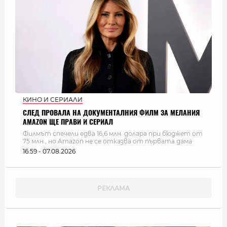
КИНО И СЕРИАЛИ
СЛЕД ПРОВАЛА НА ДОКУМЕНТАЛНИЯ ФИЛМ ЗА МЕЛАНИЯ
AMAZON ЩЕ ПРАВИ И СЕРИАЛ
Филмът спечели едва 16,6 млн. долара при бюджет от
75 млн., но Amazon не се отказва от първата дама
16:59 - 07.08.2026