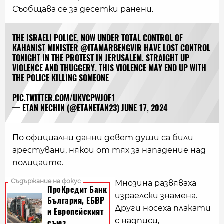
Съобщава се за десетки ранени.
THE ISRAELI POLICE, NOW UNDER TOTAL CONTROL OF
KAHANIST MINISTER
@ITAMARBENGVIR
HAVE LOST CONTROL
TONIGHT IN THE PROTEST IN JERUSALEM. STRAIGHT UP
VIOLENCE AND THUGGERY. THIS VIOLENCE MAY END UP WITH
THE POLICE KILLING SOMEONE
PIC.TWITTER.COM/UKVCPWJOF1
— ETAN NECHIN (@ETANETAN23)
JUNE 17, 2024
По официални данни девет души са били
арестувани, някои от тях за нападение над
полицаите.
Мнозина развяваха
израелски знамена.
Други носеха плакати
с надписи,