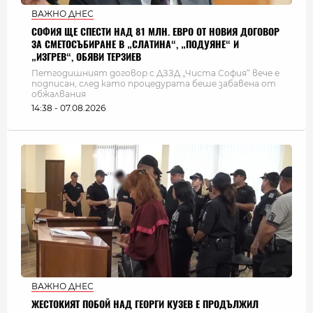
ВАЖНО ДНЕС
СОФИЯ ЩЕ СПЕСТИ НАД 81 МЛН. ЕВРО ОТ НОВИЯ ДОГОВОР
ЗА СМЕТОСЪБИРАНЕ В „СЛАТИНА“, „ПОДУЯНЕ“ И
„ИЗГРЕВ“, ОБЯВИ ТЕРЗИЕВ
Петгодишният договор с ДЗЗД „Чиста София“ вече е
подписан, след като процедурата беше забавена от
обжалвания
14:38 - 07.08.2026
ВАЖНО ДНЕС
ЖЕСТОКИЯТ ПОБОЙ НАД ГЕОРГИ КУЗЕВ Е ПРОДЪЛЖИЛ