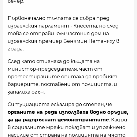
вечер.
Първоначално тълпата се събра пред
израелския парламент - Кнесета, но след
това се отправи към частния дом на
израелския премиер Бенямин Нетаняху в
града.
След като стигнаха до къщата на
министър-председателя, част от
протестиращите опитаха да пробият
бариерите, поставени от полицията, и
запалиха огън.
Ситуциацията ескалира до степен, че
органите на реда използваха водно оръдие,
за да разпръснат демонстрантите
. Кадри
в социалните мрежи показват и упражнено
насилие от страна на полицията на място.