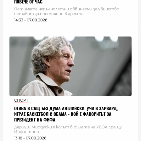
ПОВЕЧЕ ОТ ЧАС
Петимата непълнолетни обвиняеми за убийство
остават за постоянно в ареста
14:33 - 07.08.2026
СПОРТ
ОТИВА В САЩ БЕЗ ДУМА АНГЛИЙСКИ, УЧИ В ХАРВАРД,
ИГРАЕ БАСКЕТБОЛ С ОБАМА - КОЙ Е ФАВОРИТЪТ ЗА
ПРЕЗИДЕНТ НА ФИФА
Дариуш Миодуски е козът в ръцете на УЕФА срещу
Инфантино
13:18 - 07.08.2026