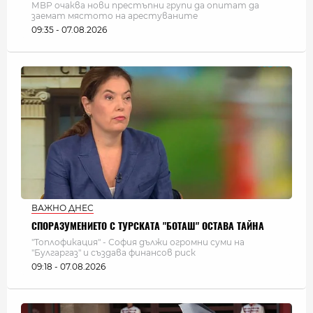
МВР очаква нови престъпни групи да опитат да
заемат мястото на арестуваните
09:35 - 07.08.2026
ВАЖНО ДНЕС
СПОРАЗУМЕНИЕТО С ТУРСКАТА "БОТАШ" ОСТАВА ТАЙНА
"Топлофикация" - София дължи огромни суми на
"Булгаргаз" и създава финансов риск
09:18 - 07.08.2026