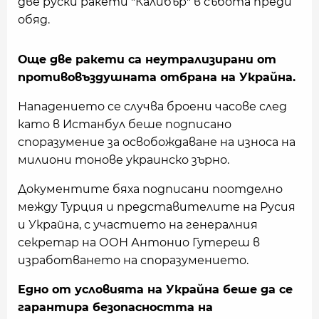
две руски ракети "Калибър" в събота преди
обяд.
Още две ракети са неутрализирани от
противовъздушната отбрана на Украйна.
Нападението се случва броени часове след
като в Истанбул беше подписано
споразумение за освобождаване на износа на
милиони тонове украинско зърно.
Документите бяха подписани поотделно
между Турция и представителите на Русия
и Украйна, с участието на генералния
секретар на ООН Антонио Гутереш в
изработването на споразумението.
Едно от условията на Украйна беше да се
гарантира безопасността на