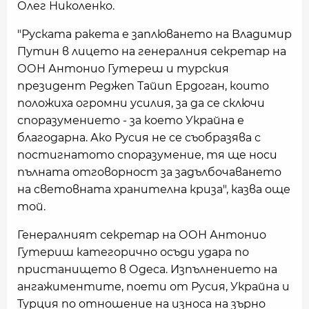
Олег Николенко.
"Руската ракета е заплюването на Владимир
Путин в лицето на генералния секретар на
ООН Антонио Гутереш и турския
президент Реджеп Тайип Ердоган, които
положиха огромни усилия, за да се сключи
споразумението - за което Украйна е
благодарна. Ако Русия не се съобразява с
постигнатото споразумение, тя ще носи
пълната отговорност за задълбочаването
на световната хранителна криза", казва още
той.
Генералният секретар на ООН Антонио
Гутериш категорично осъди удара по
пристанището в Одеса. Изпълнението на
ангажиментите, поети от Русия, Украйна и
Турция по отношение на износа на зърно