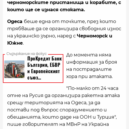
черноморските пристанища и корабите, с
които ще се изнася стоката.
Одеса
беше една от точките, през които
трябваше да се организира свободния износ
на украинско зърно, наред с
Черноморск и
Южне
.
До момента няма
информация за броя
на пострадалите
хора при атаката.
"По-малко от 24 часа
отне на Русия да организира ракетна атака
срещу територията на Одеса, за да
постави под въпрос споразумението и
обещанията, които даде на ООН и Турция",
пише говорителят на МВнР на Украйна