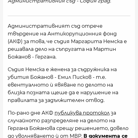
Административния съд - София град.
Административният съд отрече
твърдение на Антикорупционния фонд
(АКФ) за това, че съдия Маргарита Немска е
решавала дело на съпругата на Мартин
Божанов - Гергана.
Съдия Немска е женена за съдружника на
убития Божанов - Емил Писков - т.е.
евентуалното ѝ явяване по делото на
близка позната щеше да е нарушение на
правилата за задължителен отвод.
По-рано дне АКФ
публикува протокол
за
случайното разпределяне на делото на
Гергана Божанова срещу решението, довело
до уволняването ѝ от МВР.
В документа се