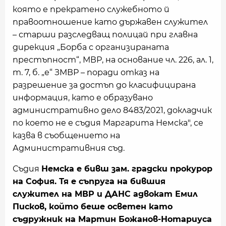
която е прекратено служебното й
правоотношение като държавен служител
– старши разследващ полицай при главна
дирекция „Борба с организираната
престъпност“, МВР, на основание чл. 226, ал. 1,
т. 7, б. „е“ ЗМВР – поради отказ на
разрешение за достъп до класифицирана
информация, като е образувано
административно дело 8483/2021, докладчик
по което не е съдия Маргарита Немска", се
казва в съобщението на
Административния съд.
Съдия
Немска е бивш зам. градски прокурор
на София. Тя е съпруга на бившия
служител на МВР и ДАНС адвокат Емил
Писков, който беше осветен като
съдружник на Мартин Божанов-Нотариуса