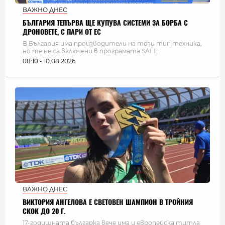
ВАЖНО ДНЕС
БЪЛГАРИЯ ТЕПЪРВА ЩЕ КУПУВА СИСТЕМИ ЗА БОРБА С
ДРОНОВЕТЕ, С ПАРИ ОТ ЕС
В България има производители на този тип техника,
но те не са включени в програмата SAFE
08:10 - 10.08.2026
ВАЖНО ДНЕС
ВИКТОРИЯ АНГЕЛОВА Е СВЕТОВЕН ШАМПИОН В ТРОЙНИЯ
СКОК ДО 20 Г.
17-годишната българка вече има и европейска титла