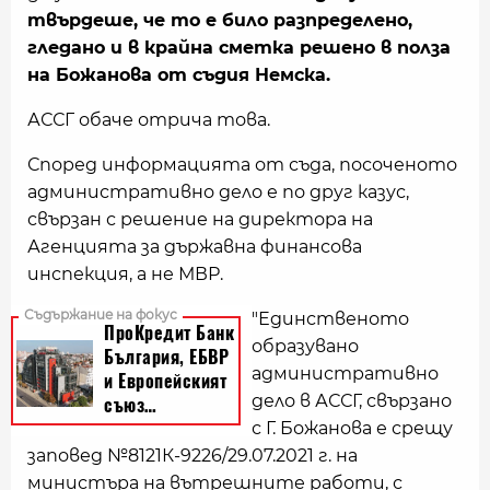
твърдеше, че то е било разпределено,
гледано и в крайна сметка решено в полза
на Божанова от съдия Немска.
АССГ обаче отрича това.
Според информацията от съда, посоченото
административно дело е по друг казус,
свързан с решение на директора на
Агенцията за държавна финансова
инспекция, а не МВР.
"Единственото
образувано
административно
дело в АССГ, свързано
с Г. Божанова е срещу
заповед №8121К-9226/29.07.2021 г. на
министъра на вътрешните работи, с