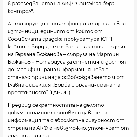
в разследването на АКФ "Списък за бърз
контрол".
Антикорупционният фонд цитираше свои
източници, единият от който от
Софийската градска прокуратура (СГП,
който твърди, че това е секретното дело
на Гергана Божанова – съпруга на Мартин
Божанов – Нотариуса за отнетия ѝ достъп
до класифицирана информация. Това е
станало причина за освобождаването ѝ от
Главна дирекция „Борба с организираната
престъпност“ (ГДБОП).
Предвид секретността на делото
документалното потвърждаване на
информацията с абсолютна сигурност от
страна на АКФ е невъзможно, уточняват от
организацията.