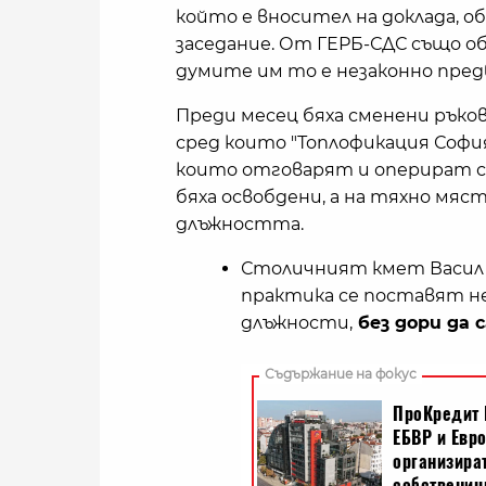
който е вносител на доклада, о
заседание. От ГЕРБ-СДС също об
думите им то е незаконно пре
Преди месец бяха сменени ръко
сред които "Топлофикация София
които отговарят и оперират 
бяха освобдени, а на тяхно мяс
длъжността.
Столичният кмет Васил Т
практика се поставят н
длъжности,
без дори да 