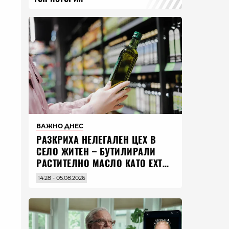
ВАЖНО ДНЕС
РАЗКРИХА НЕЛЕГАЛЕН ЦЕХ В
СЕЛО ЖИТЕН – БУТИЛИРАЛИ
РАСТИТЕЛНО МАСЛО КАТО EXTRA
VIRGIN ЗЕХТИН
14:28 - 05.08.2026