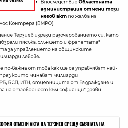
Впоследствие
Областната
администрация отмени този
негов акт
по жалба на
лос Контрера (ВМРО).
ание Терзиев изрази разочарованието си, като
"ибзрали пясъка, слънцето и фрапетата"
ята за управлението на общинските
илиарди левове.
я е по-важна от това как ще се управляват най-
през които минават милиарди
ГЕРБ, БСП, ИТН, отцепниците от Възраждане и
та на отговорност към софиянци", заяви
СОФИЯ ОТМЕНИ АКТА НА ТЕРЗИЕВ СРЕЩУ СМЯНАТА НА