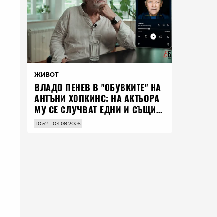
ЖИВОТ
ВЛАДO ПЕНЕВ В "ОБУВКИТЕ" НА
АНТЪНИ ХОПКИНС: НА АКТЬОРА
МУ СЕ СЛУЧВАТ ЕДНИ И СЪЩИ
НЕЩА ПО ЦЕЛИЯ СВЯТ
10:52 - 04.08.2026