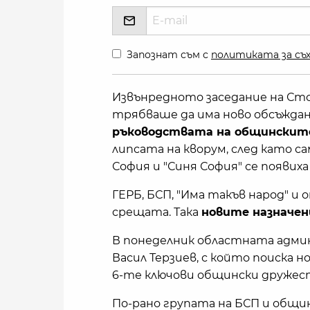
Запознат съм с
политиката за съх
Извънредното заседание на Сто
трябваше да има ново обсъжда
ръководствата на общинскит
липсата на кворум, след като 
София и "Синя София" се появиха 
ГЕРБ, БСП, "Има такъв народ" 
срещата. Така
новите назначен
В понеделник областната адми
Васил Терзиев, с който поиска н
6-те ключови общински дружес
По-рано групата на БСП и общ