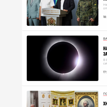
Ня
о
18
В
Н
З
В 
се
17
П
Х