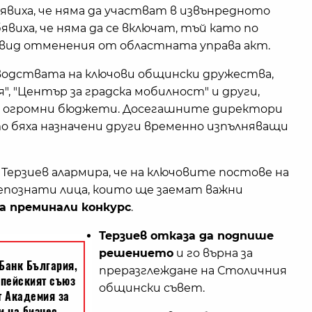
бявиха, че няма да участват в извънредното
явиха, че няма да се включат, тъй като по
двид отменения от областната управа акт.
водствата на ключови общински дружества,
", "Център за градска мобилност" и други,
с огромни бюджети. Досегашните директори
то бяха назначени други временно изпълняващи
ерзиев алармира, че на ключовите постове на
епознати лица, които ще заемат важни
са преминали конкурс
.
Терзиев отказа да подпише
решението
и го върна за
преразглеждане на Столичния
общински съвет.