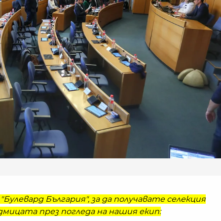
"Булевард България", за да получавате селекция
мицата през погледа на нашия екип: