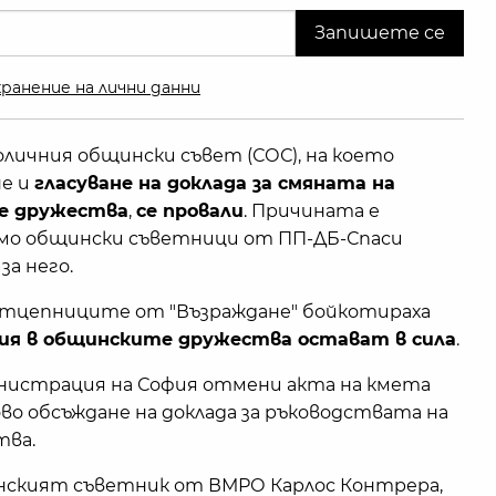
ранение на лични данни
личния общински съвет (СОС), на което
не и
гласуване на доклада за смяната на
е дружества
,
се провали
. Причината е
само общински съветници от ПП-ДБ-Спаси
за него.
и отцепниците от "Възраждане" бойкотираха
ия в общинските дружества остават в сила
.
нистрация на София отмени акта на кмета
ово обсъждане на доклада за ръководствата на
тва.
инският съветник от ВМРО Карлос Контрера,