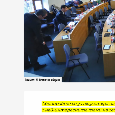
Снимка: © Столична община
Абонирайте се за нюзлетъра на 
с най-интересните теми на сед