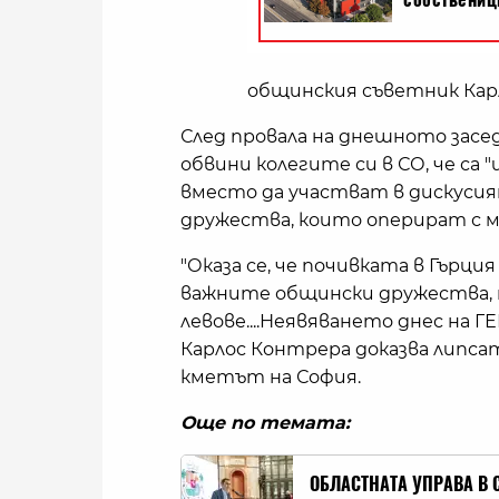
общинския съветник Кар
След провала на днешното засед
обвини колегите си в СО, че са 
вместо да участват в дискуси
дружества, които оперират с м
"Оказа се, че почивката в Гърци
важните общински дружества, 
левове....Неявяването днес на 
Карлос Контрера доказва липса
кметът на София.
Още по темата:
ОБЛАСТНАТА УПРАВА В 