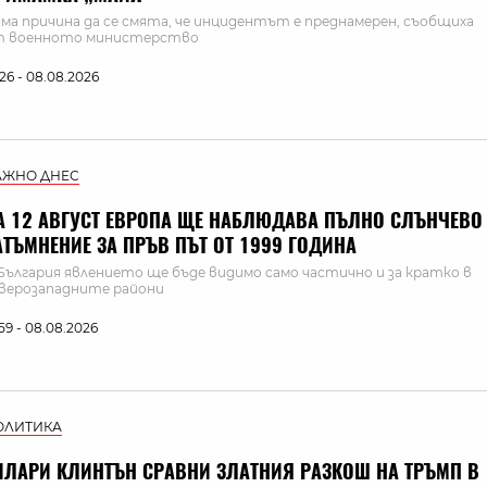
ма причина да се смята, че инцидентът е преднамерен, съобщиха
т военното министерство
:26 - 08.08.2026
АЖНО ДНЕС
А 12 АВГУСТ ЕВРОПА ЩЕ НАБЛЮДАВА ПЪЛНО СЛЪНЧЕВО
АТЪМНЕНИЕ ЗА ПРЪВ ПЪТ ОТ 1999 ГОДИНА
България явлението ще бъде видимо само частично и за кратко в
верозападните райони
:59 - 08.08.2026
ОЛИТИКА
ИЛАРИ КЛИНТЪН СРАВНИ ЗЛАТНИЯ РАЗКОШ НА ТРЪМП В