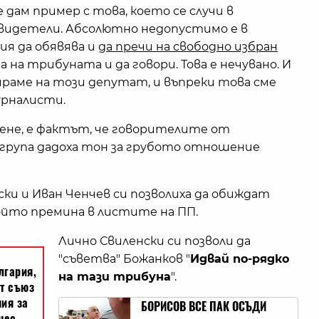
е дам пример с това, което се случи в
свидетели. Абсолютно недопустимо е в
ия да обявява и
да пречи на свободно избран
а на трибуната и да говори. Това е нечувано. И
раме на този депутат, и въпреки това сме
урналисти.
мене, е фактът, че говорителите от
група дадоха тон за грубото отношение
нски и Иван Ченчев си позволиха да обиждат
ойто премина в листите на ПП.
Лично Свиленски си позволи да
"съветва" Божанков "
Идвай по-рядко
на тази трибуна
".
БОРИСОВ ВСЕ ПАК ОСЪДИ