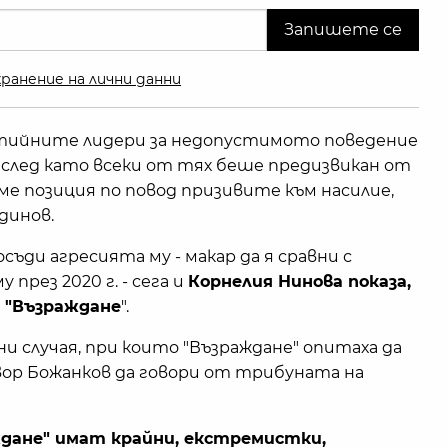
ранение на лични данни
ртийните лидери за недопустимото поведение
н след като всеки от тях беше предизвикан от
ме позиция по повод призивите към насилие,
динов.
съди агресията му - макар да я сравни с
рез 2020 г. - сега и
Корнелия Нинова показа,
а "Възраждане
".
ни случая, при които "Възраждане" опитаха да
вор Божанков да говори от трибуната на
ждане" имат крайни, екстремистки,