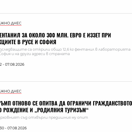
АЖНО ДНЕС
ЕНТАНИЛ ЗА ОКОЛО 300 МЛН. ЕВРО Е ИЗЗЕТ ПРИ
КЦИИТЕ В РУСЕ И СОФИЯ
зследващите са открили общо 12,6 кг фентанил в лабораторията
София и на други адреси в страната
:12 - 07.08.2026
АЖНО ДНЕС
РЪМП ОТНОВО СЕ ОПИТВА ДА ОГРАНИЧИ ГРАЖДАНСТВОТ
О РОЖДЕНИЕ И „РОДИЛНИЯ ТУРИЗЪМ“
рховният съд отхвърли предишния му опит
:30 - 07.08.2026