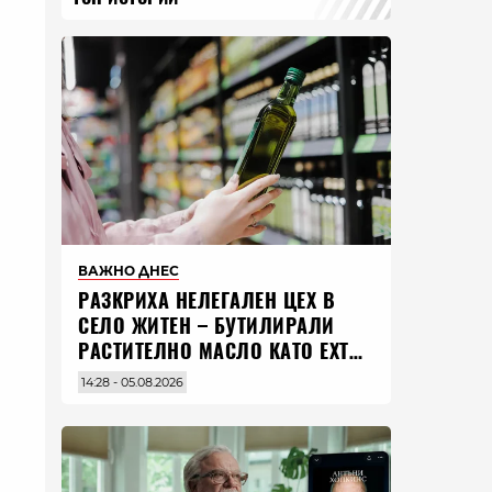
ВАЖНО ДНЕС
РАЗКРИХА НЕЛЕГАЛЕН ЦЕХ В
СЕЛО ЖИТЕН – БУТИЛИРАЛИ
РАСТИТЕЛНО МАСЛО КАТО EXTRA
VIRGIN ЗЕХТИН
14:28 - 05.08.2026