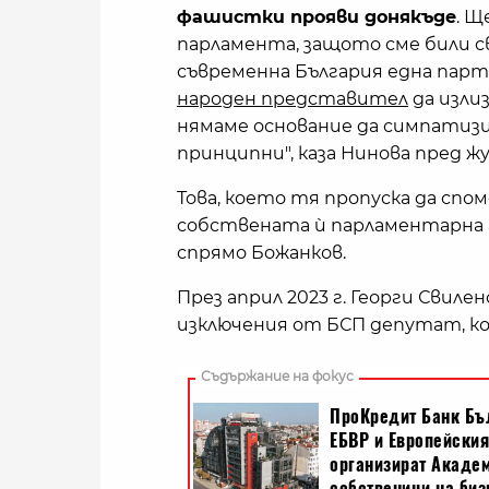
фашистки прояви донякъде
. Щ
парламента, защото сме били 
съвременна България една парт
народен представител
да излиз
нямаме основание да симпатизи
принципни", каза Нинова пред ж
Това, което тя пропуска да спо
собствената ѝ парламентарна 
спрямо Божанков.
През април 2023 г. Георги Свиле
изключения от БСП депутат, к