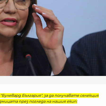
"Булевард България", за да получавате селекция
мицата през погледа на нашия екип: