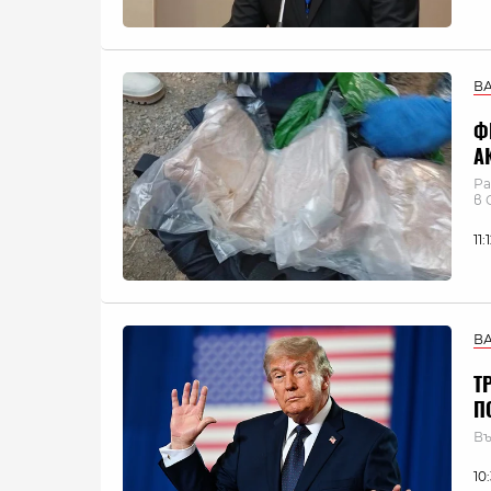
В
Ф
А
Ра
в 
11
В
Т
П
Въ
10