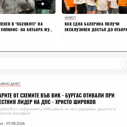
АЖНО ДНЕС
АРИТЕ ОТ СХЕМИТЕ ВЪВ ВИК - БУРГАС ОТИВАЛИ ПРИ
ЕСТНИЯ ЛИДЕР НА ДПС - ХРИСТО ШИРОКОВ
роков е с повдигнати обвинения, но не е задържан, защото е
пуснал България
:44 - 07.08.2026