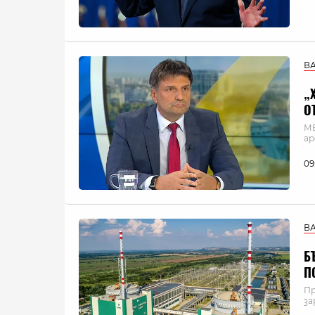
В
„
О
МВ
а
09
В
Б
П
Пр
за