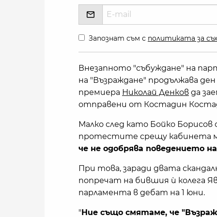
Запознат съм с
политиката за съх
Внезапното "събуждане" на па
на "Възраждане" продължава де
премиера
Николай Денков
да зае
отправени от Костадин Коста
Малко след като Бойко Борисов о
протестите срещу кабинета му п
че не одобрява поведението н
При това, заради двата скандал
попречат на бившия ѝ колега Я
парламента в дебат на 1 юни.
"
Ние също смятаме, че "Възра