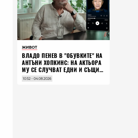
ЖИВОТ
ВЛАДO ПЕНЕВ В "ОБУВКИТЕ" НА
АНТЪНИ ХОПКИНС: НА АКТЬОРА
МУ СЕ СЛУЧВАТ ЕДНИ И СЪЩИ
НЕЩА ПО ЦЕЛИЯ СВЯТ
10:52 - 04.08.2026