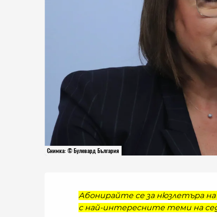
Снимка: © Булевард България
Абонирайте се за нюзлетъра на 
с най-интересните теми на сед