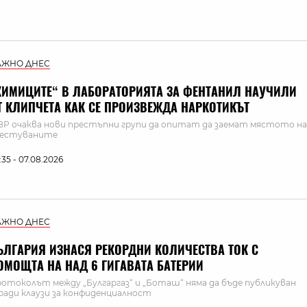
АЖНО ДНЕС
ХИМИЦИТЕ“ В ЛАБОРАТОРИЯТА ЗА ФЕНТАНИЛ НАУЧИЛИ
Т КЛИПЧЕТА КАК СЕ ПРОИЗВЕЖДА НАРКОТИКЪТ
Р очаква нови престъпни групи да опитат да заемат мястото на
рестуваните
:35 - 07.08.2026
АЖНО ДНЕС
ЪЛГАРИЯ ИЗНАСЯ РЕКОРДНИ КОЛИЧЕСТВА ТОК С
ОМОЩТА НА НАД 6 ГИГАВАТА БАТЕРИИ
отоколът между „Булгаргаз“ и „Боташ“ няма да бъде публикуван
ради клаузи за конфиденциалност