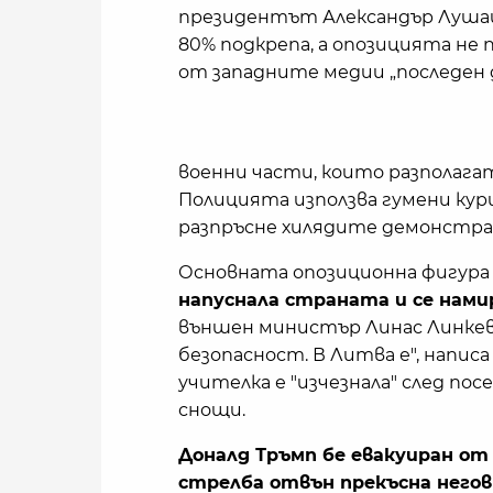
президентът Александър Лушаш
80% подкрепа, а опозицията не
от западните медии „последен 
военни части, които разполагат
Полицията използва гумени курш
разпръсне хилядите демонстра
Основната опозиционна фигура 
напуснала страната и се нами
външен министър Линас Линкевич
безопасност. В Литва е", напис
учителка е "изчезнала" след п
снощи.
Доналд Тръмп бе евакуиран от 
стрелба отвън прекъсна негов