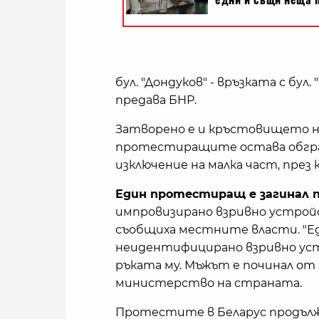
бул. "Дондуков" - връзката с бу
предава БНР.
Затворено е и кръстовището на
протестиращите остава обграде
изключение на малка част, през 
Един протестиращ е загинал 
импровизирано взривно устройс
съобщиха местните власти. "Е
неидентифицирано взривно устр
ръката му. Мъжът е починал от
министерство на страната.
Протестите в Беларус продължа