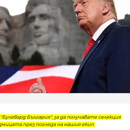
"Булевард България", за да получавате селекция
мицата през погледа на нашия екип: