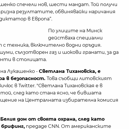
енко спечели нов, шести мандат. Той получи
 призна резултатите, обвинявайки наричания
диктатор в Европа“.
По улиците на Минск
действаха специални
 с техника, включително водни оръдия.
уми, сълзотворен газ и шокови гранати, за да
нти в столицата.
на Лукашенко -
Светлана Тихановска, е
ра в безопасност.
Това съобщи литовският
юс в Twitter. "Светлана Тихановская е в
а той, след като стана ясно, че бившата
осещение на Централната избирателна комисия
Белия дом от своята охрана, след като
 брифинг,
предаде CNN. От американските