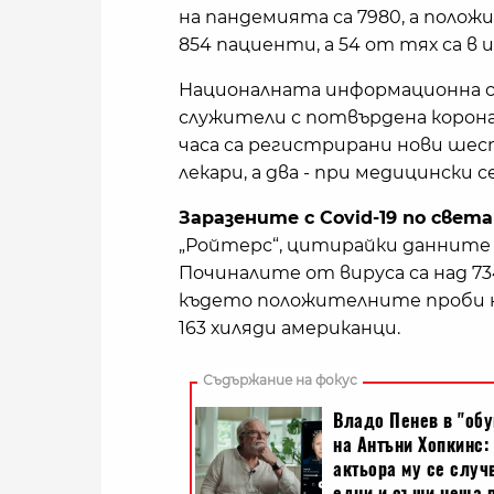
на пандемията са 7980, а полож
854 пациенти, а 54 от тях са в
Националната информационна си
служители с потвърдена коронав
часа са регистрирани нови шес
лекари, а два - при медицински 
Заразените с Covid-19 по свет
„Ройтерс“, цитирайки данните 
Починалите от вируса са над 73
където положителните проби на
163 хиляди американци.