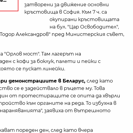
затворени за движение основни
кръстовища в София. Към 7 ч. са
окупирани кръстовищата
на бул. "Цар Освободител",
л. "Тодор Александров" пред Министерския съвет,
 "Орлов мост". Там лагерът на
н с кофи за боклук, палети и пейки с
която се пускат линейки.
при демонстрациите в Беларус,
след като
тво се е задействало в ръцете му. Това
дин от протестиращите се опита да хвърли
ойство към органите на реда. То избухна в
 нараняванията", заявиха от вътрешното
ват пореден ден, след като вчера