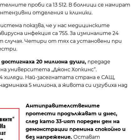
ителните проби са 13 512. В болници се намират
 интензивни отделения и клиники.
стема показва, че у нас медицинските
ирусна инфекция са 755. За изминалите 24
т случая. Четири от тях са установени при
сестри.
а достигнаха 20 милиона души,
предаде
на университета „Джонс Хопкинс“.
4 хиляди. Най-засегнатата страна е САЩ,
дминаха 5 милиона, а живота си изгубиха над
Антиправителствените
протести продължават и днес,
след като 33-ият пореден ден на
демонстрации премина спокойно и
без напрежение.
Остават