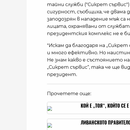
тайни служби ("Сикрет сървис"
сигурност, съобщиха, че двама
заподозрян в нападение мъж са 
лицата, охранявани от службата,
президентския комплекс не е б
"Искам да благодаря на „Сикрет
и много ефективно. Но наистин
Не знам какво е състоянието на
„Сикрет сървис“, така че ще вид
президент.
Прочетете още:
КОЙ Е „ТОЯ“, КОЙТО СЕ
ЛИВАНСКОТО ПРАВИТЕЛ