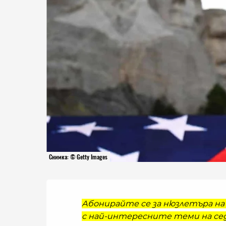
Снимка: © Getty Images
Абонирайте се за нюзлетъра на 
с най-интересните теми на сед