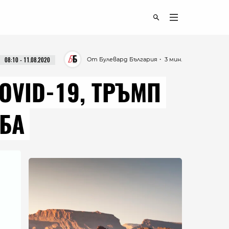
От Булевард България
・ 3 мин.
08:10 - 11.08.2020
OVID-19, ТРЪМП
БА