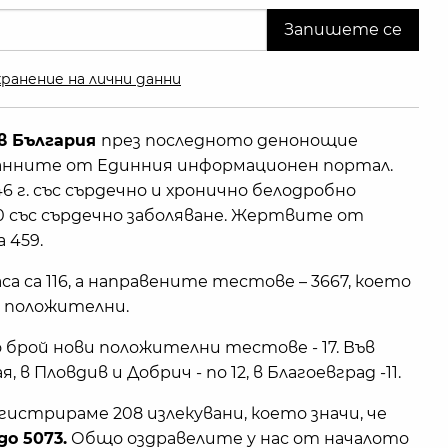
ранение на лични данни
в България
през последното денонощие
 данните от Единния информационен портал.
6 г. със сърдечно и хронично белодробно
 50 със сърдечно заболяване. Жертвите от
 459.
а са 116, а направените тестове – 3667, което
а положителни.
о брой нови положителни тестове - 17. Във
 в Пловдив и Добрич - по 12, в Благоевград -11.
истрираме 208 излекувани, което значи, че
о 5073.
Общо оздравелите у нас от началото