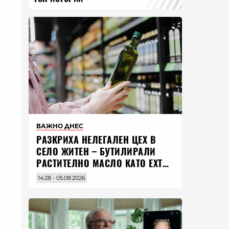
ВАЖНО ДНЕС
РАЗКРИХА НЕЛЕГАЛЕН ЦЕХ В
СЕЛО ЖИТЕН – БУТИЛИРАЛИ
РАСТИТЕЛНО МАСЛО КАТО EXTRA
VIRGIN ЗЕХТИН
14:28 - 05.08.2026