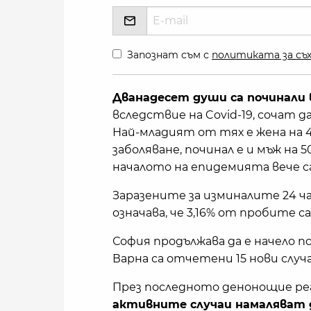
Запознат съм с
политиката за съх
Дванадесет души са починали 
вследствие на Covid-19, сочат
Най-младият от тях е жена на 4
заболяване, починал е и мъж на
началото на епидемията вече са
Заразените за изминалите 24 час
означава, че 3,16% от пробите с
София продължава да е начело п
Варна са отчетени 15 нови случая,
През последното денонощие рег
активните случаи намаляват д