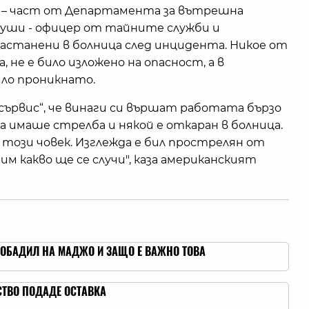
) – част от Департамента за вътрешна
 души - офицер от тайните служби и
настанени в болница след инцидента. Никое от
 не е било изложено на опасност, а в
ило проникнато.
 сървис“, че винаги си вършат работата бързо
а имаше стрелба и някой е откаран в болница.
 този човек. Изглежда е бил прострелян от
им какво ще се случи", каза американският
 Е ОБАДИЛ НА МАДЖО И ЗАЩО Е ВАЖНО ТОВА
СТВО ПОДАДЕ ОСТАВКА