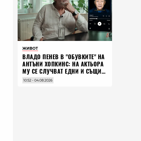
ЖИВОТ
ВЛАДO ПЕНЕВ В "ОБУВКИТЕ" НА
АНТЪНИ ХОПКИНС: НА АКТЬОРА
МУ СЕ СЛУЧВАТ ЕДНИ И СЪЩИ
НЕЩА ПО ЦЕЛИЯ СВЯТ
10:52 - 04.08.2026