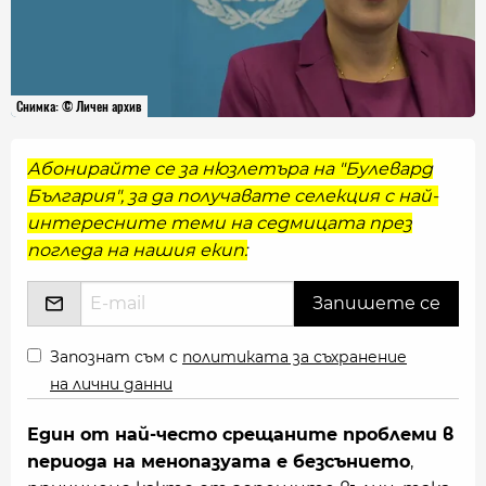
Снимка: © Личен архив
Абонирайте се за нюзлетъра на "Булевард
България", за да получавате селекция с най-
интересните теми на седмицата през
погледа на нашия екип:
Запознат съм с
политиката за съхранение
на лични данни
Един от най-често срещаните проблеми в
периода на менопазуата е безсънието
,