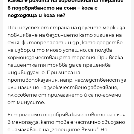
Каква е ролята на хормоналната терапия
в подобряването на съня – кога е
подходяща и кога не?
При неуспех от страна на другите мерки за
повлияване на безсънието като хигиена на
съня, фитопрепарати и др., като средство
на избор, и то много успешно, се ползва
хормонозаместващата терапия. При всяка
пациентка тя трябва да се преценява
индивидуално. При липса на
противопоказания, напр. наследственост за
или наличие на злокачествено заболяване,
плюсовете от прилагането ѝ са по-големи
от минусите.
Естрогенът подобрява качеството на съня
в менопауза, като това е частично свързано
с намаляване на „горещите вълни“. Но