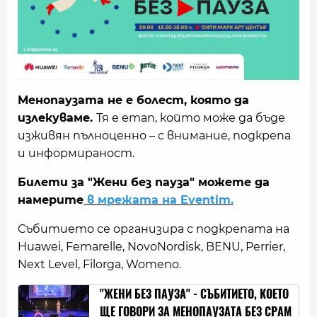
Менопаузата не е болест, която да
излекуваме.
Тя е етап, който може да бъде
изживян пълноценно – с внимание, подкрепа
и информираност.
Билети за "Жени без пауза" можете да
намерите
в мрежата на Eventim.
Събитието се организира с подкрепата на
Huawei, Femarelle, NovoNordisk, BENU, Perrier,
Next Level, Filorga, Womeno.
"ЖЕНИ БЕЗ ПАУЗА" - СЪБИТИЕТО, КОЕТО
ЩЕ ГОВОРИ ЗА МЕНОПАУЗАТА БЕЗ СРАМ