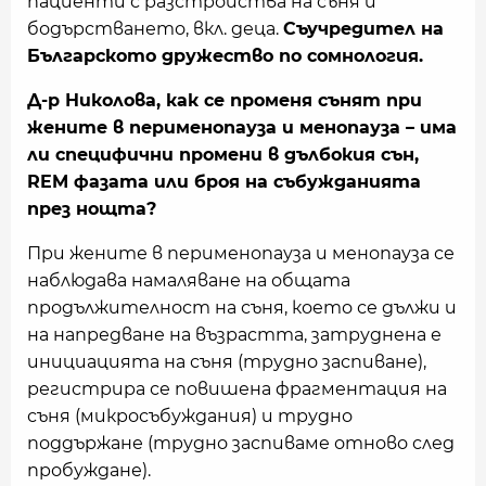
пациенти с разстройства на съня и
бодърстването, вкл. деца.
Съучредител на
Българското дружество по сомнология.
Д-р Николова, как се променя сънят при
жените в перименопауза и менопауза – има
ли специфични промени в дълбокия сън,
REM фазата или броя на събужданията
през нощта?
При жените в перименопауза и менопауза се
наблюдава намаляване на общата
продължителност на съня, което се дължи и
на напредване на възрастта, затруднена е
инициацията на съня (трудно заспиване),
регистрира се повишена фрагментация на
съня (микросъбуждания) и трудно
поддържане (трудно заспиваме отново след
пробуждане).