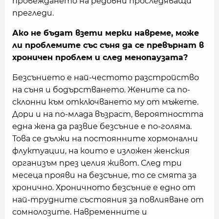
провеждането на редовни проследяващи
прегледи.
Ако не бъдат взети мерки навреме, може
ли проблемите със съня да се превърнат в
хроничен проблем и след менопаузата?
Безсънието е най-честото разстройство
на съня и бодърстването. Жените са по-
склонни към отключването му от мъжете.
Дори и на по-млада възраст, вероятността
една жена да развие безсъние е по-голяма.
Това се дължи на постоянните хормонални
флуктуации, на които е изложен женския
организъм през целия живот. След три
месеца прояви на безсъние, то се смята за
хронично. Хроничното безсъние е едно от
най-трудните състояния за повлияване от
сомнолозите. Навременните и