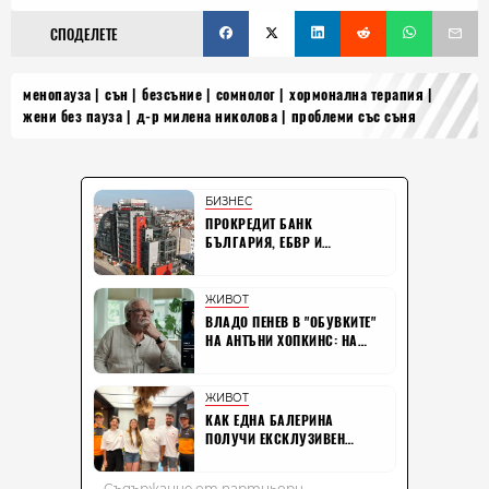
СПОДЕЛЕТЕ
менопауза
сън
безсъние
сомнолог
хормонална терапия
жени без пауза
д-р милена николова
проблеми със съня