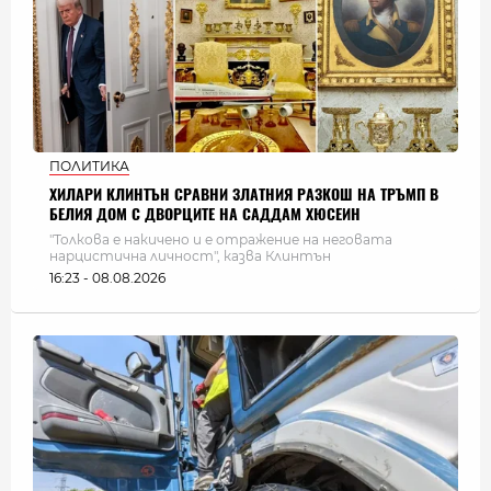
ПОЛИТИКА
ХИЛАРИ КЛИНТЪН СРАВНИ ЗЛАТНИЯ РАЗКОШ НА ТРЪМП В
БЕЛИЯ ДОМ С ДВОРЦИТЕ НА САДДАМ ХЮСЕИН
"Толкова е накичено и е отражение на неговата
нарцистична личност", казва Клинтън
16:23 - 08.08.2026