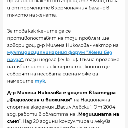
причинено както от горещите вълни, така
и от промените в хормоналния баланс в
тялото на жената.
За това как жените да се
противопоставят на този проблем ще
говори доц. д-р Милена Николова - лектор на
мултидисциплинарния форум "Жени без
пауза"
, тази неделя (29 юни)
.
Пълна програма
на събитието и експертите, които ще
говорят на неговата сцена може да
намерите
тук
.
Д-р Милена Николова е доцент в катедра
„Физиология и биохимия”
на Национална
спортна академия „Васил Левски”. От 2004
год. работи в областта на „
Медицината на
съня
”. Над 20 години консултира и лекува