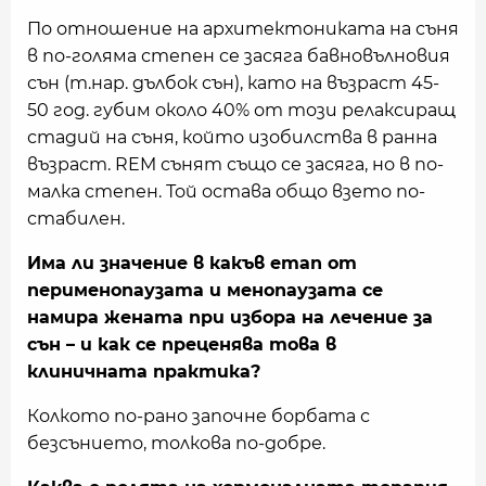
По отношение на архитектониката на съня
в по-голяма степен се засяга бавновълновия
сън (т.нар. дълбок сън), като на възраст 45-
50 год. губим около 40% от този релаксиращ
стадий на съня, който изобилства в ранна
възраст. REM сънят също се засяга, но в по-
малка степен. Той остава общо взето по-
стабилен.
Има ли значение в какъв етап от
перименопаузата и менопаузата се
намира жената при избора на лечение за
сън – и как се преценява това в
клиничната практика?
Колкото по-рано започне борбата с
безсънието, толкова по-добре.