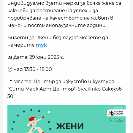
индивидуално взети мерки за всяка жена са
ключови за постигане на успех и за
подобряване на качеството на живот в
мено- и постменопаузалните години.
Билети за "Жени без пауза" можете да
намерите
тук
📅 Дата: 29 юни 2025 г.
🕐 Час: 13:30 - 18.00
📍 Място: Център за изкуство и култура
"Сити Марк Арт Център", бул. Янко Сакъзов
30