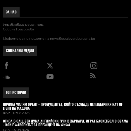
ЗА НАС
Управляващ редактор:
Сибина Григорова
Можете да ни пишете на
news@boulevardbulgaria.bg
СОЦИАЛНИ МЕДИИ
ТОП ИСТОРИИ
ПОЧИНА УИЛЯМ ОРБИТ - ПРОДУЦЕНТЪТ, КОЙТО СЪЗДАДЕ ЛЕГЕНДАРНИЯ RAY OF
LIGHT НА МАДОНА
16:23 - 07.08.2026
ОТИВА В САЩ БЕЗ ДУМА АНГЛИЙСКИ, УЧИ В ХАРВАРД, ИГРАЕ БАСКЕТБОЛ С ОБАМА
- КОЙ Е ФАВОРИТЪТ ЗА ПРЕЗИДЕНТ НА ФИФА
13:18 - 07.08.2026