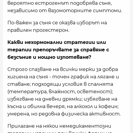
вероятно естрогенът подобрява съня,
независимо от вазомоторните симптоми.
По-важен за съня се оказва изборът на
правилен прогестерон.
Какви нехормонални стратегии или
терапии препоръчвате за справяне с
безсъние и нощно изпотяване?
Строго спазване на всички мерки за добра
хигиена на съня - точен график на лягане и
ставане; подходящи условия в спалнята
(температура, влажност, осветеност);
избягване на дневни дрямки; избягване на
късна и обилна вечеря, на алкохол и кофеин;
умерена, но редовна физическа активност.
Прилагане на някои немедикаментозни