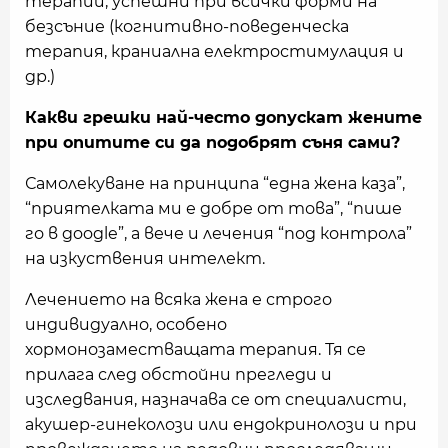
терапии, успешни при всички форми на
безсъние (когнитивно-поведенческа
терапия, краниална електростимулация и
др.)
Какви грешки най-често допускат жените
при опитите си да подобрят съня сами?
Самолекуване на принципа “една жена каза”,
“приятелката ми е добре от това”, “пише
го в google”, а вече и лечения “под контрола”
на изкуствения интелект.
Лечението на всяка жена е строго
индивидуално, особено
хормонозаместващата терапия. Тя се
прилага след обстойни прегледи и
изследвания, назначава се от специалисти,
акушер-гинеколози или ендокринолози и при