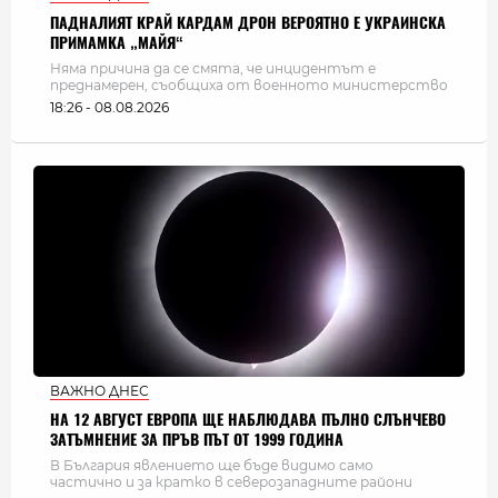
ПАДНАЛИЯТ КРАЙ КАРДАМ ДРОН ВЕРОЯТНО Е УКРАИНСКА
ПРИМАМКА „МАЙЯ“
Няма причина да се смята, че инцидентът е
преднамерен, съобщиха от военното министерство
18:26 - 08.08.2026
ВАЖНО ДНЕС
НА 12 АВГУСТ ЕВРОПА ЩЕ НАБЛЮДАВА ПЪЛНО СЛЪНЧЕВО
ЗАТЪМНЕНИЕ ЗА ПРЪВ ПЪТ ОТ 1999 ГОДИНА
В България явлението ще бъде видимо само
частично и за кратко в северозападните райони