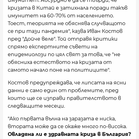
имунитет. Абсурдно е да се твърди, че
кризата в Китай е затихнала поради такъв
имунитет на 60-70% от населението.
Тоест, теорията не обяснява случващото
се при тази пандемия", казва Иван Костов
пред "Дойче веле". Той отправя критики
спрямо експертните съвети на
епидемиолози по цял свят за това, че "не
обясниха естеството на кризата от
самото начало поне на политиците".
Костов предупреждава, че липсата на ясни
данни е само един от проблемите, пред
които ще се изправи правителството в
следващите месеци.
"Ако първата вълна на заразата е ниска,
втората може да се окаже много по-висока.
Овладяна ли е здравната криза в България?