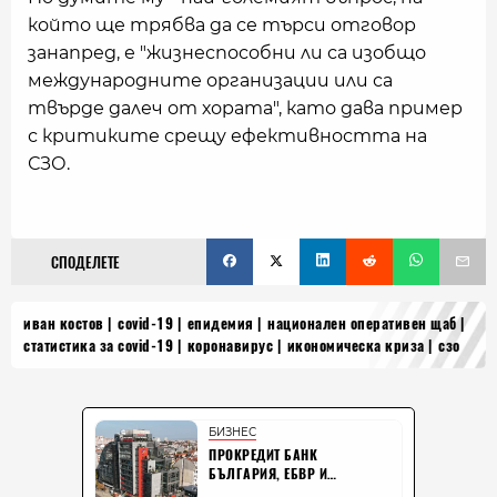
който ще трябва да се търси отговор
занапред, е "жизнеспособни ли са изобщо
международните организации или са
твърде далеч от хората", като дава пример
с критиките срещу ефективността на
СЗО.
СПОДЕЛЕТЕ
иван костов
covid-19
епидемия
национален оперативен щаб
статистика за covid-19
коронавирус
икономическа криза
сзо