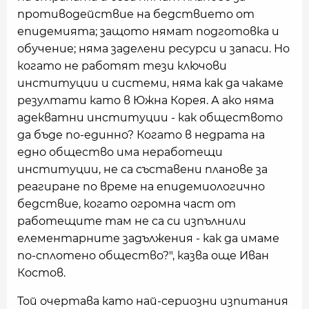
противодействие на бедствието от
епидемията; защото нямат подготовка и
обучение; няма заделени ресурси и запаси. Но
когато не работят тези ключови
институции и системи, няма как да чакаме
резултати като в Южна Корея. А ако няма
адекватни институции - как обществото
да бъде по-единно? Когато в недрата на
едно общество има неработещи
институции, не са съставени планове за
реагиране по време на епидемиологично
бедствие, когато огромна част от
работещите там не са си изпълнили
елементарните задължения - как да имаме
по-сплотено общество?", казва още Иван
Костов.
Той очертава като най-сериозни изпитания