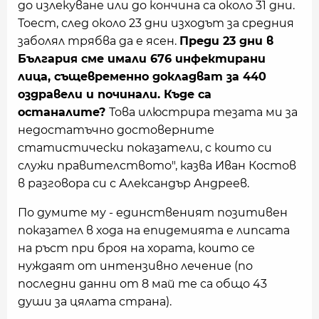
до излекуване или до кончина са около 31 дни.
Тоест, след около 23 дни изходът за средния
заболял трябва да е ясен.
Преди 23 дни в
България сме имали 676 инфектирани
лица, същевременно докладват за 440
оздравели и починали. Къде са
останалите?
Това илюстрира тезата ми за
недостатъчно достоверните
статистически показатели, с които си
служи правителството", казва Иван Костов
в разговора си с Александър Андреев.
По думите му - единственият позитивен
показател в хода на епидемията е липсата
на ръст при броя на хората, които се
нуждаят от интензивно лечение (по
последни данни от 8 май те са общо 43
души за цялата страна).