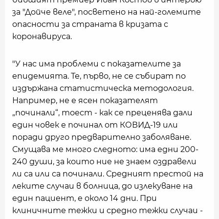
за "Дойче веле", посветено на най-големите
опасности за страната в кризата с
коронавируса.
"У нас има проблеми с показателите за
епидемията. Те, първо, не се събират по
издържана статистическа методология.
Например, не е ясен показателят
„починали“, тоест - как се преценява дали
един човек е починал от КОВИД-19 или
поради друго предварително заболяване.
Смущава ме много следното: има едни 200-
240 души, за които ние не знаем оздравели
ли са или са починали. Средният престой на
леките случаи в болница, до излекуване на
един пациент, е около 14 дни. При
клиничните тежки и средно тежки случаи -