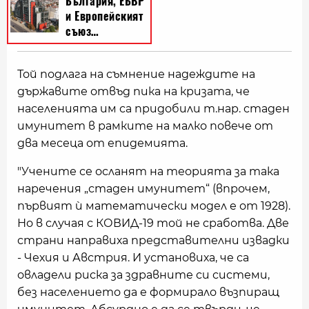
Той подлага на съмнение надеждите на
държавите отвъд пика на кризата, че
населенията им са придобили т.нар. стаден
имунитет в рамките на малко повече от
два месеца от епидемията.
"Учените се осланят на теорията за така
наречения „стаден имунитет“ (впрочем,
първият ѝ математически модел е от 1928).
Но в случая с КОВИД-19 той не сработва. Две
страни направиха представителни извадки
- Чехия и Австрия. И установиха, че са
овладели риска за здравните си системи,
без населението да е формирало възпиращ