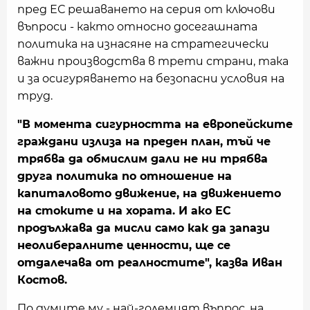
пред ЕС решаването на серия от ключови
въпроси - както относно досегашната
политика на изнасяне на стратегически
важни производства в трети страни, така
и за осигуряването на безопасни условия на
труд.
"В момента сигурността на европейските
граждани излиза на преден план, тъй че
трябва да обмислим дали не ни трябва
друга политика по отношение на
капиталовото движение, на движението
на стоките и на хората. И ако ЕС
продължава да мисли само как да запази
неолибералните ценности, ще се
отдалечава от реалностите", казва Иван
Костов.
По думите му - най-големият въпрос, на