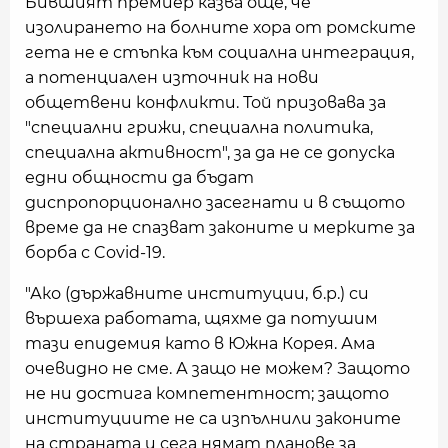
Бившият премиер казва още, че
изолирането на болните хора от ромските
гета не е стъпка към социална интеграция,
а потенциален източник на нови
общетвени конфликти. Той призовава за
"специални грижи, специална политика,
специална активност", за да не се допуска
едни общности да бъдат
диспропорционално засегнати и в същото
време да не спазват законите и мерките за
борба с Covid-19.
"Ако (държавните институции, б.р.) си
вършеха работата, щяхме да потушим
тази епидемия като в Южна Корея. Ама
очевидно не сме. А защо не можем? Защото
не ни достига компетентност; защото
институциите не са изпълнили законите
на страната и сега нямат планове за