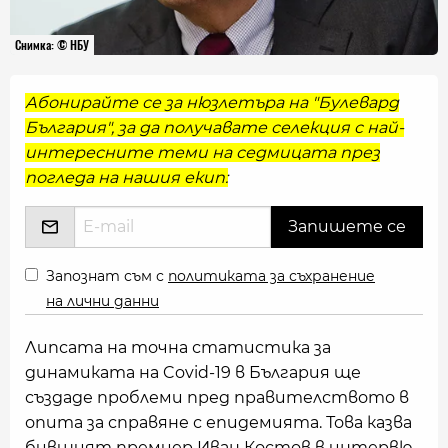
Снимка: © НБУ
Абонирайте се за нюзлетъра на "Булевард
България", за да получавате селекция с най-
интересните теми на седмицата през
погледа на нашия екип:
Запознат съм с
политиката за съхранение
на лични данни
Липсата на точна статистика за
динамиката на Covid-19 в България ще
създаде проблеми пред правителството в
опита за справяне с епидемията. Това казва
бившият премиер Иван Костов в интервю