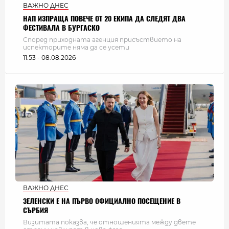
ВАЖНО ДНЕС
НАП ИЗПРАЩА ПОВЕЧЕ ОТ 20 ЕКИПА ДА СЛЕДЯТ ДВА
ФЕСТИВАЛА В БУРГАСКО
Според приходната агенция присъствието на
испекторите няма да се усети
11:53 - 08.08.2026
ВАЖНО ДНЕС
ЗЕЛЕНСКИ Е НА ПЪРВО ОФИЦИАЛНО ПОСЕЩЕНИЕ В
СЪРБИЯ
Визитата показва, че отношенията между двете