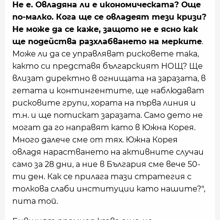
Не е. Овладяна ли е икономическата? Още
по-малко. Кога ще се овладеят тези кризи?
Не може да се каже, защото не е ясно как
ще подейства разхлабването на мерките
.
Може ли да се управляват рисковете така,
както си представя българският НОЩ? Ще
влизат директно в огнищата на заразата, в
гетата и контингентите, ще наблюдават
рисковите групи, хората на първа линия и
т.н. и ще потискат заразата. Само дето не
могат да го направят като в Южна Корея.
Много далече сме от тях. Южна Корея
овладя нарастването на активните случаи
само за 28 дни, а ние в България сме вече 50-
ти ден. Как се прилага тази стратегия с
толкова слаби институции като нашите?",
пита той.