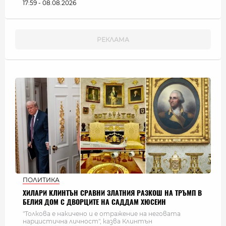
17:59 - 08.08.2026
ПОЛИТИКА
ХИЛАРИ КЛИНТЪН СРАВНИ ЗЛАТНИЯ РАЗКОШ НА ТРЪМП В
БЕЛИЯ ДОМ С ДВОРЦИТЕ НА САДДАМ ХЮСЕИН
"Толкова е накичено и е отражение на неговата
нарцистична личност", казва Клинтън