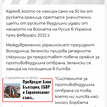
Харков, който се намира само на 30 км от
руската граница, претърпя значителни
щети от руските въздушни удари от
началото на войната на Русия в Украйна
през февруари 2022 г.
Междувременно, украинският президент
Володимир Зеленски призова западните
съюзници да предоставят повече оръжия за
противовъздушна отбрана. Зеленски се
намира на посещение в Литва.
"Системите за
противовъздушна
отбрана са това,
което ни липсва най-
много. Борбата