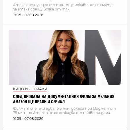
Атака срещу една от трите държави ще се смята
за атака срещу всяка от тях
17:35 - 07.08.2026
КИНО И СЕРИАЛИ
СЛЕД ПРОВАЛА НА ДОКУМЕНТАЛНИЯ ФИЛМ ЗА МЕЛАНИЯ
AMAZON ЩЕ ПРАВИ И СЕРИАЛ
Филмът спечели едва 16,6 млн. долара при бюджет от
75 млн., но Amazon не се отказва от първата дама
16:59 - 07.08.2026