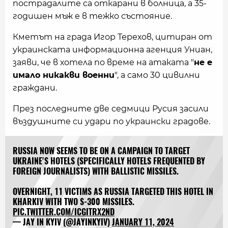
пострадалите са откарани в болница, а 35-
годишен мъж е в тежко състояние.
Кметът на града Игор Терехов, цитиран от
украинската информационна агенция Униан,
заяви, че в хотела по време на атаката "
не е
имало никакви военни
", а само 30 цивилни
граждани.
През последните две седмици Русия засили
въздушните си удари по украински градове.
RUSSIA NOW SEEMS TO BE ON A CAMPAIGN TO TARGET
UKRAINE'S HOTELS (SPECIFICALLY HOTELS FREQUENTED BY
FOREIGN JOURNALISTS) WITH BALLISTIC MISSILES.
OVERNIGHT, 11 VICTIMS AS RUSSIA TARGETED THIS HOTEL IN
KHARKIV WITH TWO S-300 MISSILES.
PIC.TWITTER.COM/ICGITRX2ND
— JAY IN KYIV (@JAYINKYIV)
JANUARY 11, 2024