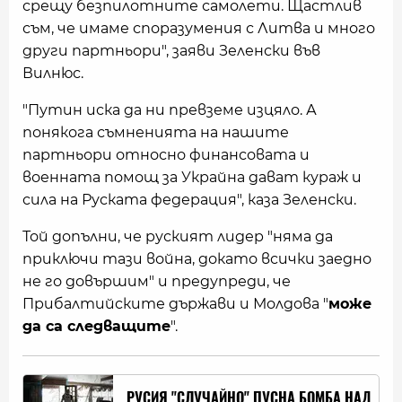
срещу безпилотните самолети. Щастлив
съм, че имаме споразумения с Литва и много
други партньори", заяви Зеленски във
Вилнюс.
"Путин иска да ни превземе изцяло. А
понякога съмненията на нашите
партньори относно финансовата и
военната помощ за Украйна дават кураж и
сила на Руската федерация", каза Зеленски.
Той допълни, че руският лидер "няма да
приключи тази война, докато всички заедно
не го довършим" и предупреди, че
Прибалтийските държави и Молдова "
може
да са следващите
".
РУСИЯ "СЛУЧАЙНО" ПУСНА БОМБА НАД