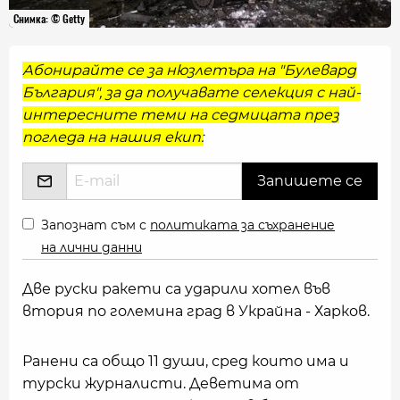
Снимка: © Getty
Абонирайте се за нюзлетъра на "Булевард
България", за да получавате селекция с най-
интересните теми на седмицата през
погледа на нашия екип:
Запознат съм с
политиката за съхранение
на лични данни
Две руски ракети са ударили хотел във
втория по големина град в Украйна - Харков.
Ранени са общо 11 души, сред които има и
турски журналисти. Деветима от