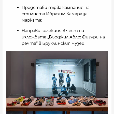
Представи първа кампания на
стилиста Ибрахим Камара за
марката;
Направи колекция в чест на
изложбата „Върджил Абло: Фигури на
речта“ в Бруклинския музей.