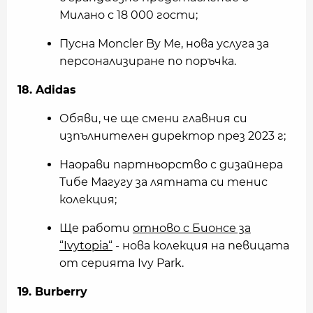
Милано с 18 000 гости;
Пусна Moncler By Me, нова услуга за
персонализиране по поръчка.
18. Adidas
Обяви, че ще смени главния си
изпълнителен директор през 2023 г;
Наорави партньорство с дизайнера
Тибе Магугу за лятната си тенис
колекция;
Ще работи
отново с Бионсе за
“Ivytopia“
- нова колекция на певицата
от серията Ivy Park.
19. Burberry