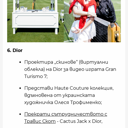
6. Dior
Проектира „скинове“ (виртуални
облекла) на Dior за видео играта Gran
Turismo 7;
Представи Haute Couture колекция,
вдъхновена от украинската
художничка Олеся Трофименко;
Прекрати сътрудничеството с
Травис Скот
- Cactus Jack x Dior,