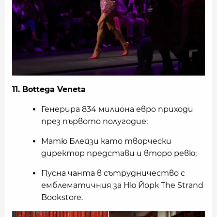
11. Bottega Veneta
Генерира 834 милиона евро приходи
през първото полугодие;
Матю Блейзи като творчески
директор представи и второ ревю;
Пусна чанта в сътрудничество с
емблематичния за Ню Йорк The Strand
Bookstore.