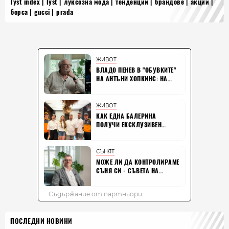
lyst index
lyst
луксозна мода
тенденции
брандове
акции
борса
gucci
prada
ПОСЛЕДНИ НОВИНИ