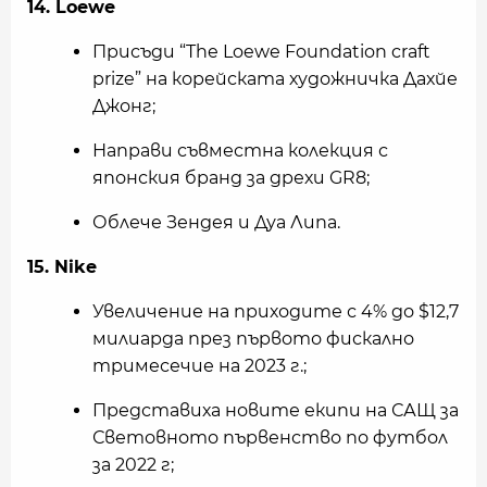
14. Loewe
Присъди “The Loewe Foundation craft
prize” на корейската художничка Дахйе
Джонг;
Направи съвместна колекция с
японския бранд за дрехи GR8;
Облече Зендея и Дуа Липа.
15. Nike
Увеличение на приходите с 4% до $12,7
милиарда през първото фискално
тримесечие на 2023 г.;
Представиха новите екипи на САЩ за
Световното първенство по футбол
за 2022 г;