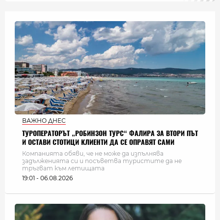
ВАЖНО ДНЕС
ТУРОПЕРАТОРЪТ „РОБИНЗОН ТУРС“ ФАЛИРА ЗА ВТОРИ ПЪТ
И ОСТАВИ СТОТИЦИ КЛИЕНТИ ДА СЕ ОПРАВЯТ САМИ
Компанията обяви, че не може да изпълнява
задълженията си и посъветва туристите да не
тръгват към летищата
19:01 - 06.08.2026