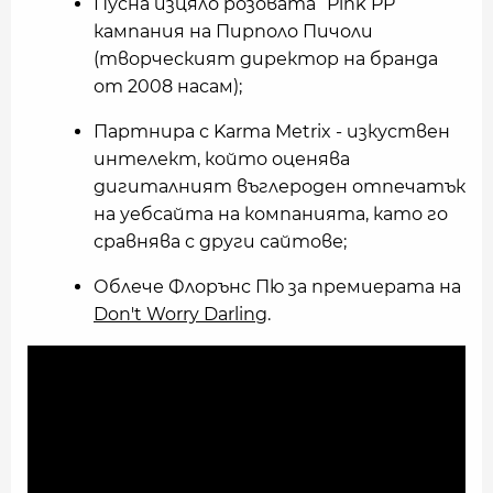
Пусна изцяло розовата ‘‘Pink PP“
кампания на Пирполо Пичоли
(творческият директор на бранда
от 2008 насам);
Партнира с Karma Metrix - изкуствен
интелект, който оценява
дигиталният въглероден отпечатък
на уебсайта на компанията, като го
сравнява с други сайтове;
Облече Флорънс Пю за премиерата на
Don't Worry Darling
.