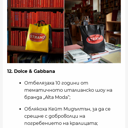
12. Dolce & Gabbana
Отбелязаха 10 години от
тематичното италианско шоу на
бранда „Alta Moda“;
Облякоха Кейт Мидълтън, за да се
срещне с доброволци на
погребението на кралицата;