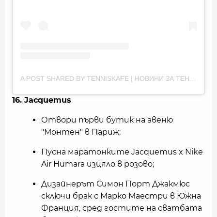
A POST SHARED BY TENNISKAFE | НОВИНИ ЗА ТЕНИС (@TENNISKAFECOM)
16. Jacquemus
Отвори първи бутик на авеню
"Монтен" в Париж;
Пусна маратонките Jacquemus x Nike
Air Humara изцяло в розово;
Дизайнерът Симон Порт Джакмюс
сключи брак с Марко Маестри в Южна
Франция, сред гостите на сватбата