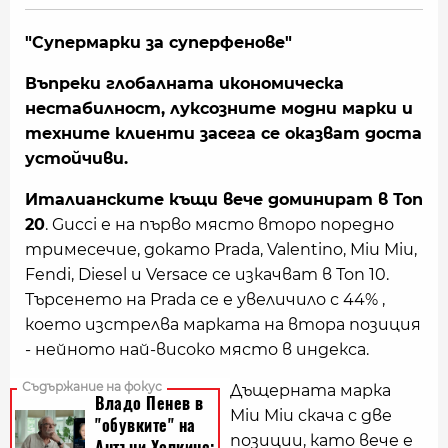
"Супермарки за суперфенове"
Въпреки глобалната икономическа
нестабилност, луксозните модни марки и
техните клиенти засега се оказват доста
устойчиви.
Италианските къщи вече доминират в Топ
20
. Gucci е на първо място второ поредно
тримесечие, докато Prada, Valentino, Miu Miu,
Fendi, Diesel и Versace се изкачват в Топ 10.
Търсенето на Prada се е увеличило с 44% ,
което изстрелва марката на втора позиция
- нейното най-високо място в индекса.
Дъщерната марка
Miu Miu скача с две
позиции, като вече е