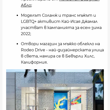
Абло
;
Моделът Соланж и транс мъжът и
LGBTQ+ активист Кай-Исая Джамал
участват в кампанията за есен-зима
2022;
Отвори магазин за мъжко облекло на
Rodeo Drive - най-дизайнерската улица
в света, намира се в Бевърли Хилс,
Калифорния.