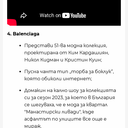
4. Balenciaga
Представи 51-ва модна колекция,
проектирана от Ким Кардашиян,
Никол Кидман и Кристин Куин;
Пусна чанта тип „торба за боклук“,
която обиколи интернет;
Домакин на кално шоу за колекцията
си за сезон 2023, за което в България
се шегуваха, че е мода за квартал
"Манастирски ливади", къде
асфалтът по улиците все още е
мираж.