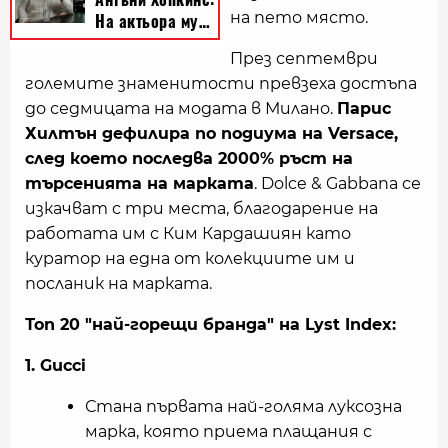
на пето място.
През септември
големите знаменитости превзеха достъпа
до седмицата на модата в Милано.
Парис
Хилтън дефилира по подиума на Versace,
след което последва 2000% ръст на
търсенията на марката
. Dolce & Gabbana се
изкачват с три места, благодарение на
работата им с Ким Кардашиян като
куратор на една от колекциите им и
посланик на марката.
Топ 20 "най-горещи бранда" на Lyst Index:
1. Gucci
Стана първата най-голяма луксозна
марка, която приема плащания с