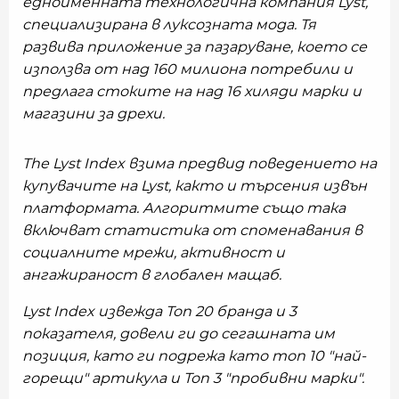
едноименната технологична компания Lyst,
специализирана в луксозната мода. Тя
развива приложение за пазаруване, което се
използва от над 160 милиона потребили и
предлага стоките на над 16 хиляди марки и
магазини за дрехи.
The Lyst Index взима предвид поведението на
купувачите на Lyst, както и търсения извън
платформата. Алгоритмите също така
включват статистика от споменавания в
социалните мрежи, активност и
ангажираност в глобален мащаб.
Lyst Index извежда Топ 20 бранда и 3
показателя, довели ги до сегашната им
позиция, като ги подрежа като топ 10 "най-
горещи" артикула и Топ 3 "пробивни марки".