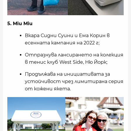
5. Miu Miu
Вкара Сидни Суини и Ема Корин в
есенната кампания на 2022 г;
Отпразнува лансирането на колекция
в тенис клуб West Side, Ню Йорк;
Продължава на инициативата за
устойчивост чрез лимитирана серия
от кожени якета.