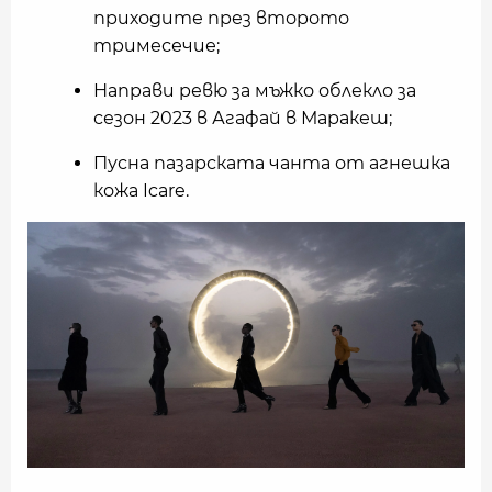
приходите през второто
тримесечие;
Направи ревю за мъжко облекло за
сезон 2023 в Агафай в Маракеш;
Пусна пазарската чанта от агнешка
кожа Icare.