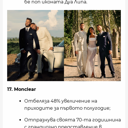
бе поп иконата Дуа Липа.
17. Monclear
Отбеляза 48% увеличение на
приходите за първото полугодие;
Отпразнува своята 70-та годишнина
с грандиозно представление в