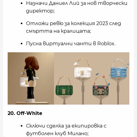
Назначи Даниел Лий за нов творчески
директор;
Отложи ревю за колекция 2023 след
смъртта на кралицата;
Пусна виртуални чанти в Roblox.
20. Off-White
Сключи сделка за екипировка с
футболен клуб Миланo;