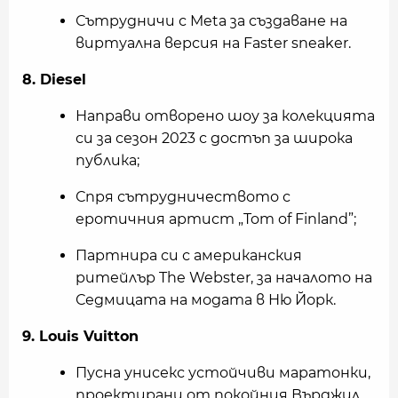
Сътрудничи с Meta за създаване на
виртуална версия на Faster sneaker.
8. Diesel
Направи отворено шоу за колекцията
си за сезон 2023 с достъп за широка
публика;
Спря сътрудничеството с
еротичния артист „Tom of Finland”;
Партнира си с американския
ритейлър The Webster, за началото на
Седмицата на модата в Ню Йорк.
9. Louis Vuitton
Пусна унисекс устойчиви маратонки,
проектирани от
покойния Върджил