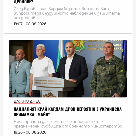
ДРОНОВЕ?
След взрива край Кардам без отговор остават
въпросите за въздушното наблюдение и защитата
от дронове
19:07 - 08.08.2026
ВАЖНО ДНЕС
ПАДНАЛИЯТ КРАЙ КАРДАМ ДРОН ВЕРОЯТНО Е УКРАИНСКА
ПРИМАМКА „МАЙЯ“
Няма причина да се смята, че инцидентът е
преднамерен, съобщиха от военното министерство
18:26 - 08.08.2026