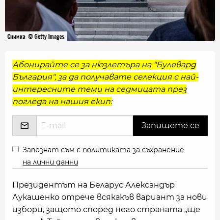
Снимка: © Getty Images
Абонирайте се за нюзлетъра на "Булевард
България", за да получавате селекция с най-
интересните теми на седмицата през
погледа на нашия екип:
Запознат съм с
политиката за съхранение
на лични данни
Президентът на Беларус Александър
Лукашенко отрече всякакъв вариант за нови
избори, защото според него страната „ще