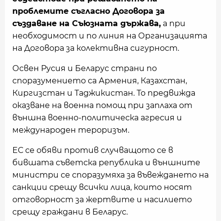
проблемите съгласно Договора за
създаване на Съюзната държава,
а при
необходимост и по линия на Организацията
на Договора за колективна сигурност.
Освен Русия и Беларус страни по
споразумението са Армения, Казахстан,
Киргизстан и Таджикистан. То предвижда
оказване на военна помощ при заплаха от
външна военно-политическа агресия и
международен тероризъм.
ЕС се обяви против случващото се в
бившата съветска република и външните
министри се споразумяха за въвеждането на
санкции срещу всички лица, които носят
отговорност за жертвите и насилието
срещу граждани в Беларус.