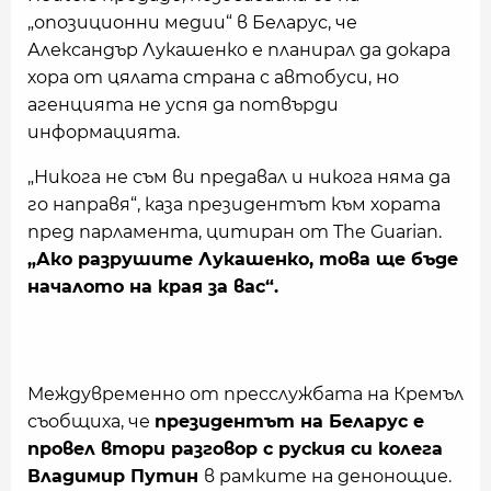
„опозиционни медии“ в Беларус, че
Александър Лукашенко е планирал да докара
хора от цялата страна с автобуси, но
агенцията не успя да потвърди
информацията.
„Никога не съм ви предавал и никога няма да
го направя“, каза президентът към хората
пред парламента, цитиран от The Guarian.
„Ако разрушите Лукашенко, това ще бъде
началото на края за вас“.
Междувременно от пресслужбата на Кремъл
съобщиха, че
президентът на Беларус е
провел втори разговор с руския си колега
Владимир Путин
в рамките на денонощие.