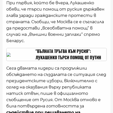
При първия, който бе вчера, Лукашенко
обяви, че търси помощ от руския държавен
глава заради гражданските протести в
страната. Съобщи, че Москва се е съгласила
да предостави „всеобхватна помощ“ в
случай на „външни военни заплахи“ спрямо
Беларус.
"ВЪЛНАТА ТРЪГВА КЪМ РУСИЯ":
ЛУКАШЕНКО ТЪРСИ ПОМОЩ ОТ ПУТИН
Сега двамата лидери са продължили
обсъждането на създалата се ситуация след
президентските избори, включително с
оглед на оказвания върху републиката
натиск отвън, пише в официалното
съобщение от Русия. От Москва отново е
била потвърдена готовността за
съдействие при решаването на