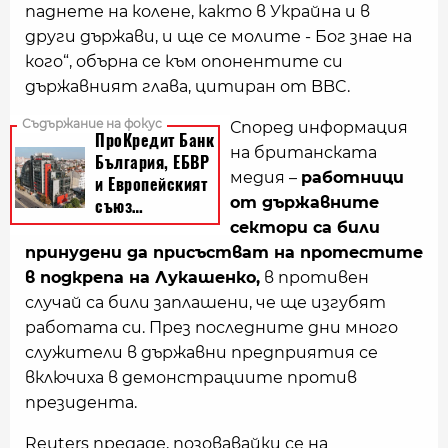
паднете на колене, както в Украйна и в
други държави, и ще се молите - Бог знае на
кого“, обърна се към опонентите си
държавният глава, цитиран от BBC.
Според информация
на британската
медия –
работници
от държавните
сектори са били
принудени да присъстват на протестите
в подкрепа на Лукашенко,
в противен
случай са били заплашени, че ще изгубят
работата си. През последните дни много
служители в държавни предприятия се
включиха в демонстрациите против
президента.
Reuters предаде, позовавайки се на