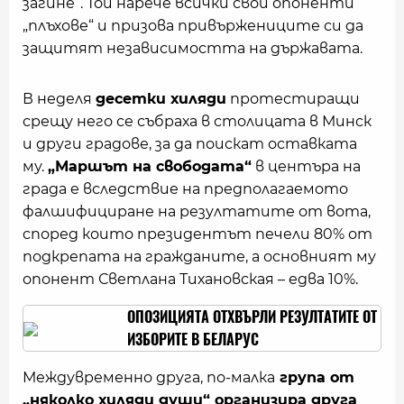
загине“. Той нарече всички свои опоненти
„плъхове“ и призова привържениците си да
защитят независимостта на държавата.
В неделя
десетки хиляди
протестиращи
срещу него се събраха в столицата в Минск
и други градове, за да поискат оставката
му.
„Маршът на свободата“
в центъра на
града е вследствие на предполагаемото
фалшифициране на резултатите от вота,
според които президентът печели 80% от
подкрепата на гражданите, а основният му
опонент Светлана Тихановская – едва 10%.
ОПОЗИЦИЯТА ОТХВЪРЛИ РЕЗУЛТАТИТЕ ОТ
ИЗБОРИТЕ В БЕЛАРУС
Междувременно друга, по-малка
група от
„няколко хиляди души“ организира друга