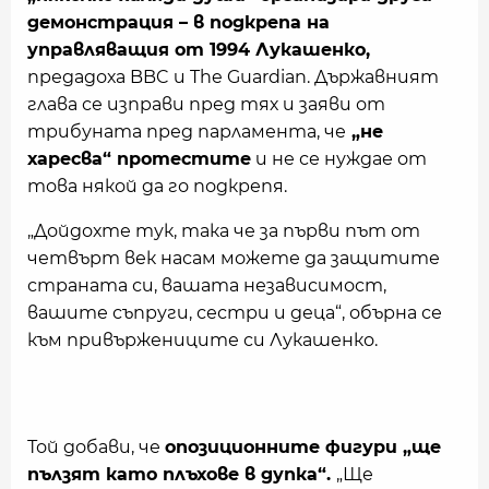
демонстрация – в подкрепа на
управляващия от 1994 Лукашенко,
предадоха BBC и The Guardian. Държавният
глава се изправи пред тях и заяви от
трибуната пред парламента, че
„не
харесва“ протестите
и не се нуждае от
това някой да го подкрепя.
„Дойдохте тук, така че за първи път от
четвърт век насам можете да защитите
страната си, вашата независимост,
вашите съпруги, сестри и деца“, обърна се
към привържениците си Лукашенко.
Той добави, че
опозиционните фигури „ще
пълзят като плъхове в дупка“.
„Ще