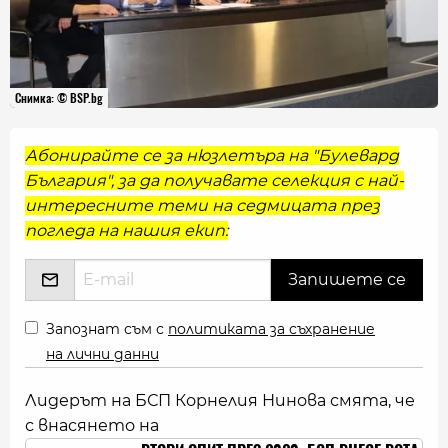
Снимка: © BSP.bg
Абонирайте се за нюзлетъра на "Булевард
България", за да получавате селекция с най-
интересните теми на седмицата през
погледа на нашия екип:
Запознат съм с
политиката за съхранение
на лични данни
Лидерът на БСП Корнелия Нинова смята, че
с внасянето на