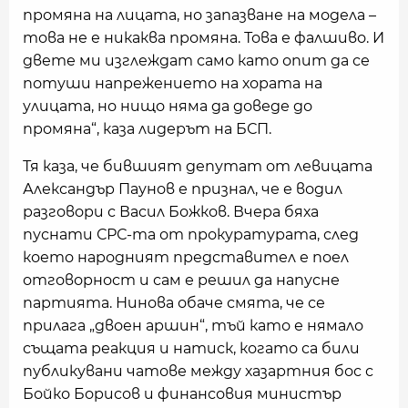
промяна на лицата, но запазване на модела –
това не е никаква промяна. Това е фалшиво. И
двете ми изглеждат само като опит да се
потуши напрежението на хората на
улицата, но нищо няма да доведе до
промяна“, каза лидерът на БСП.
Тя каза, че бившият депутат от левицата
Александър Паунов е признал, че е водил
разговори с Васил Божков. Вчера бяха
пуснати СРС-та от прокуратурата, след
което народният представител е поел
отговорност и сам е решил да напусне
партията. Нинова обаче смята, че се
прилага „двоен аршин“, тъй като е нямало
същата реакция и натиск, когато са били
публикувани чатове между хазартния бос с
Бойко Борисов и финансовия министър