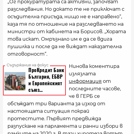
„Ог прокуратурата са активни, започват
разследвания. Но докато те не приключат с
осъдителна присъда, нищо не е направено“,
каза тя по отношение на разследването на
министри от кабинета на Борисов. „Хората
това искат. Омръзнало им е да се вдига
пушилка и после да не виждат наказателна
отговорност“.
Нинова коментира
излязлата
информация
от
последните часове,
че в ГЕРБ се
обсъждат три варианта за изход от
настоящата ситуация покрай
протестите. Първият предвижда
разпускане на парламента и ранни избори в
рамките на 2020 г. В тази хипотеза вотът