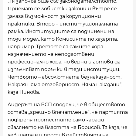
„Тя започва още със законодателството.
Приемат се лобистки закони и вътре се
залага възможност за корупционни
практики. Второ – институционалната
рамка. Институциите са подчинени на
този модел, като Комисията по хазарта,
например. Третото са самите хора –
назначението на неподготвени
професионално хора, но верни и готови да
изпълняват поръчки в тези институции.
Четвърто – абсолютната безнаказаност.
Накрая няма отговорност. Няма наказани“,
каза Нинова.
Лидерът на БСП сподели, че в обществото
остава „грешно впечатление“, че партията
подкрепя протестите само заради
свалянето на властта на Борисов. Тя каза, че
левицата е и против действията на