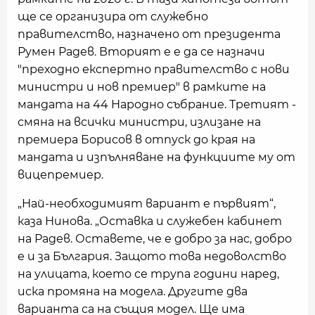
ще се организира от служебно
правителство, назначено от президента
Румен Радев. Вторият е е да се назначи
"преходно експертно правителство с нови
министри и нов премиер" в рамките на
мандата на 44 Народно събрание. Третият -
смяна на всички министри, излизане на
премиера Борисов в отпуск до края на
мандата и изпълняване на функциите му от
вицепремиер.
„Най-необходимият вариант е първият“,
каза Нинова. „Оставка и служебен кабинет
на Радев. Оставете, че е добро за нас, добро
е и за България. Защото това недоволство
на улицата, което се трупа години наред,
иска промяна на модела. Другите два
варианта са на същия модел. Ще има