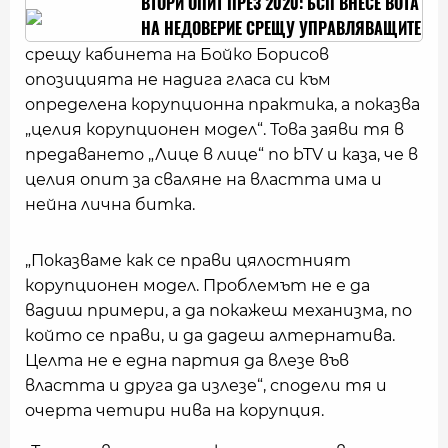
ВТОРИ ОПИТ ПРЕЗ 2020: БСП ВНЕСЕ ВОТА
НА НЕДОВЕРИЕ СРЕЩУ УПРАВЛЯВАЩИТЕ
срещу кабинета на Бойко Борисов
опозицията не надига гласа си към
определена корупционна практика, а показва
„целия корупционен модел“. Това заяви тя в
предаването „Лице в лице“ по bTV и каза, че в
целия опит за сваляне на властта има и
нейна лична битка.
„Показваме как се прави цялостният
корупционен модел. Проблемът не е да
вадиш примери, а да покажеш механизма, по
който се прави, и да дадеш алтернатива.
Целта не е една партия да влезе във
властта и друга да излезе“, сподели тя и
очерта четири нива на корупция.