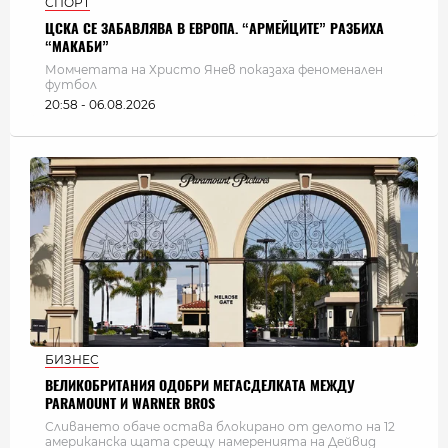
СПОРТ
ЦСКА СЕ ЗАБАВЛЯВА В ЕВРОПА. “АРМЕЙЦИТЕ” РАЗБИХА
“МАКАБИ”
Момчетата на Христо Янев показаха феноменален
футбол
20:58 - 06.08.2026
БИЗНЕС
ВЕЛИКОБРИТАНИЯ ОДОБРИ МЕГАСДЕЛКАТА МЕЖДУ
PARAMOUNT И WARNER BROS
Сливането обаче остава блокирано от делото на 12
американска щата срещу намеренията на Дейвид