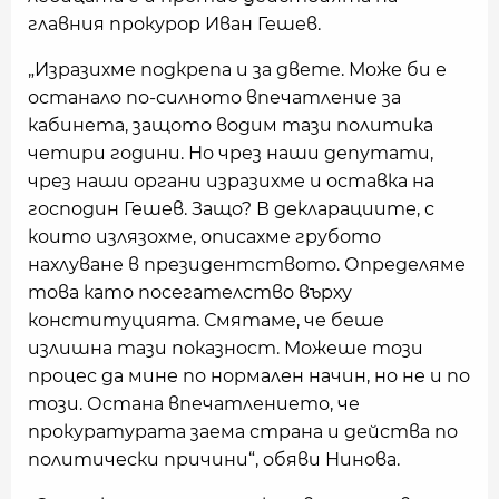
главния прокурор Иван Гешев.
„Изразихме подкрепа и за двете. Може би е
останало по-силното впечатление за
кабинета, защото водим тази политика
четири години. Но чрез наши депутати,
чрез наши органи изразихме и оставка на
господин Гешев. Защо? В декларациите, с
които излязохме, описахме грубото
нахлуване в президентството. Определяме
това като посегателство върху
конституцията. Смятаме, че беше
излишна тази показност. Можеше този
процес да мине по нормален начин, но не и по
този. Остана впечатлението, че
прокуратурата заема страна и действа по
политически причини“, обяви Нинова.