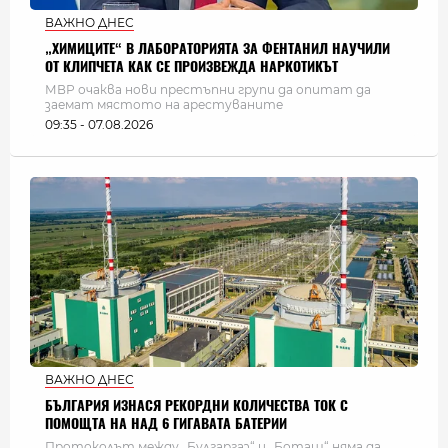
ВАЖНО ДНЕС
„ХИМИЦИТЕ“ В ЛАБОРАТОРИЯТА ЗА ФЕНТАНИЛ НАУЧИЛИ
ОТ КЛИПЧЕТА КАК СЕ ПРОИЗВЕЖДА НАРКОТИКЪТ
МВР очаква нови престъпни групи да опитат да
заемат мястото на арестуваните
09:35 - 07.08.2026
ВАЖНО ДНЕС
БЪЛГАРИЯ ИЗНАСЯ РЕКОРДНИ КОЛИЧЕСТВА ТОК С
ПОМОЩТА НА НАД 6 ГИГАВАТА БАТЕРИИ
Протоколът между „Булгаргаз“ и „Боташ“ няма да