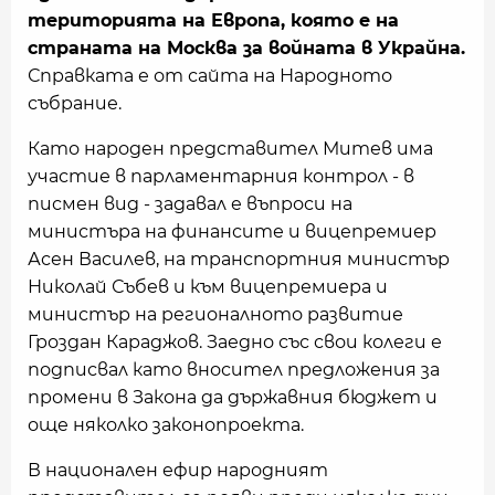
територията на Европа, която е на
страната на Москва за войната в Украйна.
Справката е от сайта на Народното
събрание.
Като народен представител Митев има
участие в парламентарния контрол - в
писмен вид - задавал е въпроси на
министъра на финансите и вицепремиер
Асен Василев, на транспортния министър
Николай Събев и към вицепремиера и
министър на регионалното развитие
Гроздан Караджов. Заедно със свои колеги е
подписвал като вносител предложения за
промени в Закона да държавния бюджет и
още няколко законопроекта.
В национален ефир народният