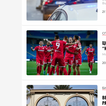
Ви
21
С
Ц
“
Мо
20
Б
В
P