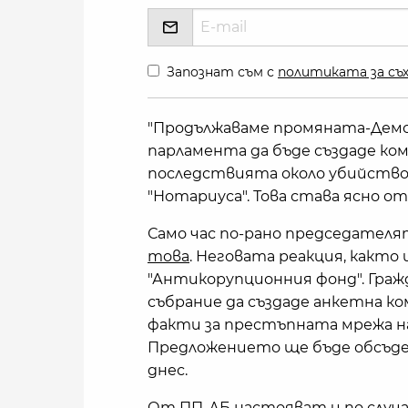
Запознат съм с
политиката за съх
"Продължаваме промяната-Демо
парламента да бъде създаде ко
последствията около убийство
"Нотариуса". Това става ясно 
Само час по-рано председателя
това
. Неговата реакция, както 
"Антикорупционния фонд". Граж
събрание да създаде анкетна ко
факти за престъпната мрежа 
Предложението ще бъде обсъден
днес.
От ПП-ДБ настояват и по случ