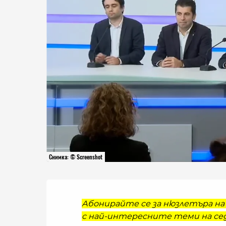
Снимка: © Screenshot
Абонирайте се за нюзлетъра на 
с най-интересните теми на сед