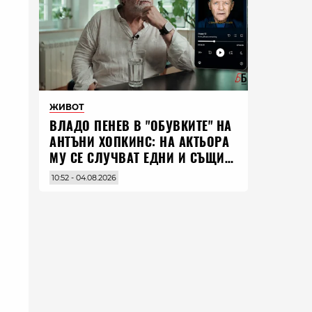
ЖИВОТ
ВЛАДO ПЕНЕВ В "ОБУВКИТЕ" НА
АНТЪНИ ХОПКИНС: НА АКТЬОРА
МУ СЕ СЛУЧВАТ ЕДНИ И СЪЩИ
НЕЩА ПО ЦЕЛИЯ СВЯТ
10:52 - 04.08.2026