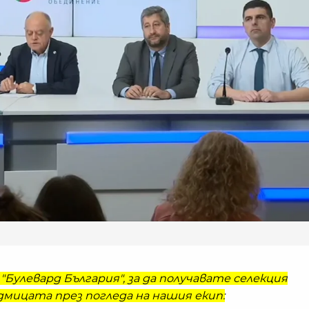
"Булевард България", за да получавате селекция
мицата през погледа на нашия екип: