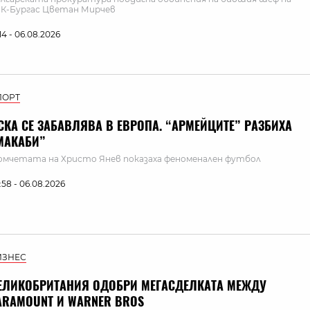
К-Бургас Цветан Мирчев
:14 - 06.08.2026
ПОРТ
СКА СЕ ЗАБАВЛЯВА В ЕВРОПА. “АРМЕЙЦИТЕ” РАЗБИХА
МАКАБИ”
мчетата на Христо Янев показаха феноменален футбол
:58 - 06.08.2026
ИЗНЕС
ЕЛИКОБРИТАНИЯ ОДОБРИ МЕГАСДЕЛКАТА МЕЖДУ
ARAMOUNT И WARNER BROS