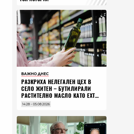
ВАЖНО ДНЕС
РАЗКРИХА НЕЛЕГАЛЕН ЦЕХ В
СЕЛО ЖИТЕН – БУТИЛИРАЛИ
РАСТИТЕЛНО МАСЛО КАТО EXTRA
VIRGIN ЗЕХТИН
14:28 - 05.08.2026