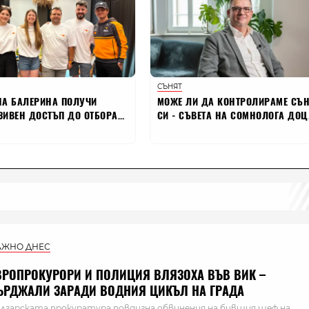
АЖНО ДНЕС
ВРОПРОКУРОРИ И ПОЛИЦИЯ ВЛЯЗОХА ВЪВ ВИК –
ЪРДЖАЛИ ЗАРАДИ ВОДНИЯ ЦИКЪЛ НА ГРАДА
лгарската прокуратура повдигна обвинения на бившия шеф на