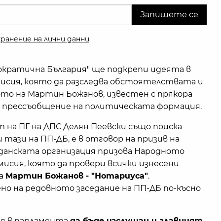
ранение на лични данни
кратична България" ще подкрепи идеята в
мисия, която да разследва обстоятелствата и
то на Мартин Божанов, известен с прякора
от прессъобщение на политическата формация.
т на ПГ на ДПС
Делян Пеевски също поиска
и тази на ПП-ДБ, е в отговор на призив на
данската организация призова Народното
мисия, която да провери всички изнесени
на
Мартин Божанов - "Нотариуса"
.
о на редовното заседание на ПП-ДБ по-късно
ая в парламента
да бъде изслушан и главният