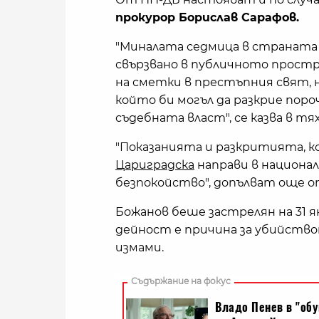
прокурор Борислав Сарафов.
"Миналата седмица в страната 
свързвано в публичното простр
на сметки в престъпния свят, 
който би могъл да разкрие поро
съдебната власт", се казва в тя
"Показанията и разкритията, 
Цариградска
направи в национал
безпокойство", допълват още о
Божанов беше застрелян на 31 ян
дейност е причина за убийство
измами.