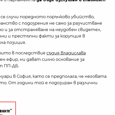
се случи поредното поръчково убийство,
анство с подозрения не само за разчистване
но и за отстраняване на неудобен свидетел,
чни и престъпни факти за корупция в
хна позиция.
които в последствие
съдия Владислава
ен ефир, ни дават силно основание за
т ПП-ДБ.
уари в София, като се предполага, че неговата
то. От години той е подозиран в различни