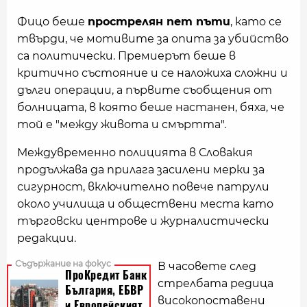
Фицо беше
прострелян пет пъти
, като се
твърди, че мотивите за опита за убийство
са политически. Премиерът беше в
критично състояние и се наложиха сложни и
дълги операции, а първите съобщения от
болницата, в която беше настанен, бяха, че
той е "между живота и смъртта".
Междувременно полицията в Словакия
продължава да прилага засилени мерки за
сигурност, включително повече патрули
около училища и обществени места като
търговски центрове и журналистически
редакции.
В часовете след
стрелбата редица
високопоставени