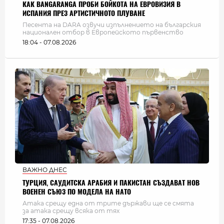
КАК BANGARANGA ПРОБИ БОЙКОТА НА ЕВРОВИЗИЯ В
ИСПАНИЯ ПРЕЗ АРТИСТИЧНОТО ПЛУВАНЕ
Песента на DARA озвучи изпълнението на българския
национален отбор в Европейското първенство
18:04 - 07.08.2026
ВАЖНО ДНЕС
ТУРЦИЯ, САУДИТСКА АРАБИЯ И ПАКИСТАН СЪЗДАВАТ НОВ
ВОЕНЕН СЪЮЗ ПО МОДЕЛА НА НАТО
Атака срещу една от трите държави ще се смята
за атака срещу всяка от тях
17:35 - 07.08.2026