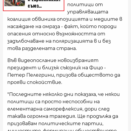
политици от
управляващата
коалиция обвиниха опозицията и медиите в
насаждане на омраза - факт, който породи
опасения относно възможността от
задълбочаване на поляризацията в и без
това разделената страна.
Във видеопослание новоизбраният
президент и близък съюзник на Фицо -
Петер Пелегрини, призова обществото да
прояви спокойствие.
"Последните няколко дни показаха, че някои
политици са просто неспособни на
елементарна саморефлексия, дори след
такава огромна трагедия. Ще продължа да
призовавам политическите партии,
личностите, формиращи общественото