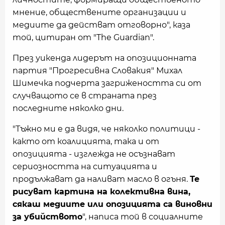
мнение, обществените организации и
медиите да действат отговорно", каза
той, цитиран от "The Guardian".
През уикенда лидерът на опозиционната
партия "Прогресивна Словакия" Михал
Шимечка подчерта загрижеността си от
случващото се в страната през
последните няколко дни.
"Тъжно ми е да видя, че няколко политици -
както от коалицията, така и от
опозицията - изглежда не осъзнават
сериозността на ситуацията и
продължават да наливат масло в огъня.
Те
рисуват картина на колективна вина,
сякаш медиите или опозицията са виновни
за убийството
", написа той в социалните