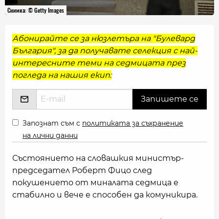
Снимка: © Getty Images
Абонирайте се за нюзлетъра на "Булевард
България", за да получавате селекция с най-
интересните теми на седмицата през
погледа на нашия екип:
Запознат съм с
политиката за съхранение
на лични данни
Състоянието на словашкия министър-
председател Роберт Фицо след
покушението от миналата седмица е
стабилно и вече е способен да комуникира.