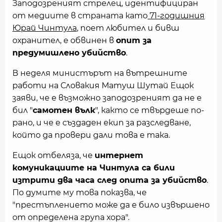
Заподозреният стрелец, идентифициран
от медиите в страната като
71-годишния
Юрай Чинтула
, поет любител и бивш
охранител, е обвинен в
опит за
предумишлено убийство
.
В неделя министърът на вътрешните
работи на Словакия Матуш Шутай Ещок
заяви, че е възможно заподозреният да не е
бил "
самотен вълк
", както се твърдеше по-
рано, и че е създаден екип за разследване,
който да провери дали това е така.
Ещок отбеляза, че
интернет
комуникациите на Чинтула са били
изтрити два часа след опита за убийство
.
По думите му това показва, че
"престъплението може да е било извършено
от определена група хора".