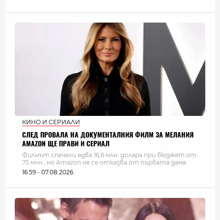
КИНО И СЕРИАЛИ
СЛЕД ПРОВАЛА НА ДОКУМЕНТАЛНИЯ ФИЛМ ЗА МЕЛАНИЯ
AMAZON ЩЕ ПРАВИ И СЕРИАЛ
Филмът спечели едва 16,6 млн. долара при бюджет от
75 млн., но Amazon не се отказва от първата дама
16:59 - 07.08.2026