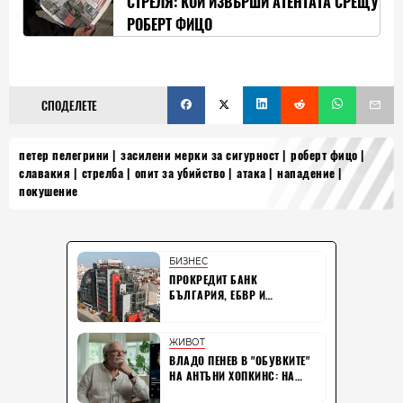
СТРЕЛЯ: КОЙ ИЗВЪРШИ АТЕНТАТА СРЕЩУ
РОБЕРТ ФИЦО
СПОДЕЛЕТЕ
петер пелегрини
засилени мерки за сигурност
роберт фицо
славакия
стрелба
опит за убийство
атака
нападение
покушение