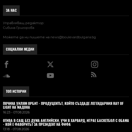
ЗА НАС
Управляващ редактор:
Сибина Григорова
Можете да ни пишете на
news@boulevardbulgaria.bg
СОЦИАЛНИ МЕДИИ
ТОП ИСТОРИИ
ПОЧИНА УИЛЯМ ОРБИТ - ПРОДУЦЕНТЪТ, КОЙТО СЪЗДАДЕ ЛЕГЕНДАРНИЯ RAY OF
LIGHT НА МАДОНА
16:23 - 07.08.2026
ОТИВА В САЩ БЕЗ ДУМА АНГЛИЙСКИ, УЧИ В ХАРВАРД, ИГРАЕ БАСКЕТБОЛ С ОБАМА
- КОЙ Е ФАВОРИТЪТ ЗА ПРЕЗИДЕНТ НА ФИФА
13:18 - 07.08.2026