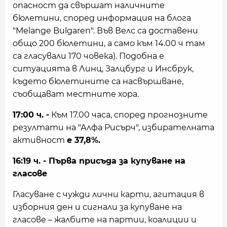
опасност да свършат наличните
бюлетини, според информация на блога
"Melange Bulgaren". Във Велс са доставени
общо 200 бюлетини, а само към 14.00 ч там
са гласували 170 човека). Подобна е
ситуацията в Линц, Залцбург и Инсбрук,
където бюлетините са насвършване,
съобщават местните хора.
17:00 ч. -
Към 17.00 часа, според прогнозните
резултати на "Алфа Рисърч", избирателната
активност
е 37,8%.
16:19 ч. - Първа присъда за купуване на
гласове
Гласуване с чужди лични карти, агитация в
изборния ден и сигнали за купуване на
гласове – жалбите на партии, коалиции и