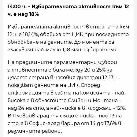
14:00 ч. - Избирателната активност към 12
ч. е над 18%
Избирателната активност в страната към
12 ч. е 18,14%, обявиха от ЦИК при последното
обновяване на данните. До момента са
гласували най-малко 1,18 млн. избиратели.
На предишните парламентарни избори
активността е била между 20 и 25% за
цялата страна в часовия диапазон 12-13 ч.,
показват данните на ЦИК. Според
информацията в сайта на комисията - най-
висока е в областите Сливен и Монтана -
над 24 на сто, а най-ниска е в Кърджали - 12%.
В Пловдив-град тя също е ниска - под 13 на
сто, а в София-град варира от 14 до 17,6% в
различните райони.