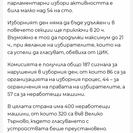
парламентарни избори активността е
била малко над 54 на сто.
Изборният ден няма да бъде удължен и в
повечето секции ще приключи в 20 ч.
Възможно е той да продължи максимум до 21
ч., при желание на избирателите, които на
са успели да гласуват, обявиха от ЦИК.
Комисията е получила общо 187 сигнала за
нарушения в изборния ден, от които 86 са за
организацията на изборния процес, 44 – за
ограничения на правата на избирателите, а
57 са за неработещи машини.
В цялата страна има 400 неработещи
машини, от които 320 са във Велико
Търново, където гласуването с
устройствата беше преустановено.