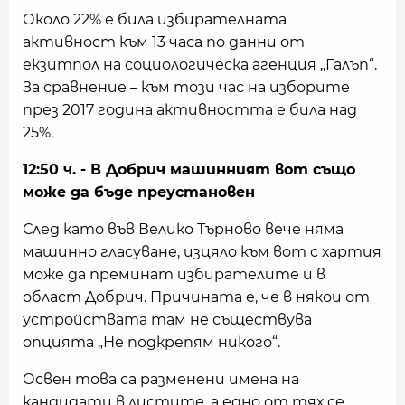
Около 22% е била избирателната
активност към 13 часа по данни от
екзитпол на социологическа агенция „Галъп“.
За сравнение – към този час на изборите
през 2017 година активността е била над
25%.
12:50 ч. - В Добрич машинният вот също
може да бъде преустановен
След като във Велико Търново вече няма
машинно гласуване, изцяло към вот с хартия
може да преминат избирателите и в
област Добрич. Причината е, че в някои от
устройствата там не съществува
опцията „Не подкрепям никого“.
Освен това са разменени имена на
кандидати в листите, а едно от тях се