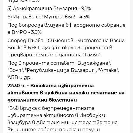
4) ДПС - 11,9%
5) Демократична България - 9,1%
6) Изправи се! Мутри, вън! - 4,5%
Под въпрос за влизане в Народното събрание
е ВМРО - 3,9%
Според Първан Симеонов - листата на Васил
Божков БНО излиза с около 3 процента в
предварителните данни на "Галъп".
Под 3 процента остават "Възраждане",
"Воля", "Републиканци за България", "Атака",
АБВ и др.
22:30 ч. - Високата избирателна
активност в чужбина наложи печатане на
допълнителни бюлетини
"Във връзка с безпрецедентната
избирателна активност в Инсбрук и
Залцбург в Австрия министерството на
външните работи поиска и получи