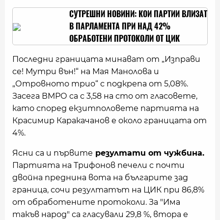
СУТРЕШНИ НОВИНИ: КОИ ПАРТИИ ВЛИЗАТ
В ПАРЛАМЕНТА ПРИ НАД 42%
ОБРАБОТЕНИ ПРОТОКОЛИ ОТ ЦИК
Последни границата минават от „Изправи
се! Мутри вън!“ на Мая Манолова и
„Отровното трио“ с подкрепа от 5,08%.
Засега ВМРО са с 3,58 на сто от гласовете,
като според екзитполовете партията на
Красимир Каракачанов е около границата от
4%.
Ясни са и първите
резултати от чужбина.
Партията на Трифонов печели с почти
двойна преднина вота на българите зад
граница, сочи резултатът на ЦИК при 86,8%
от обработените протоколи. За "Има
такъв народ" са гласували 29,8 %, втора е