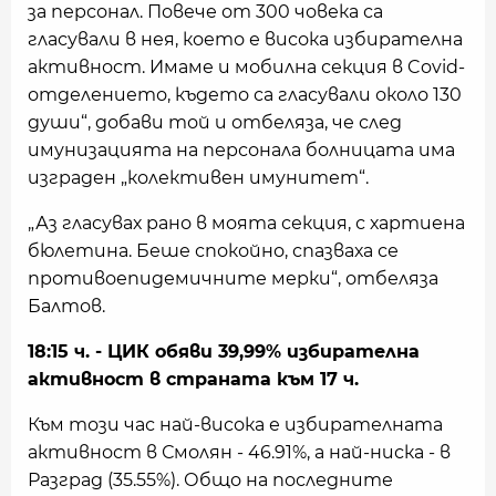
за персонал. Повече от 300 човека са
гласували в нея, което е висока избирателна
активност. Имаме и мобилна секция в Covid-
отделението, където са гласували около 130
души“, добави той и отбеляза, че след
имунизацията на персонала болницата има
изграден „колективен имунитет“.
„Аз гласувах рано в моята секция, с хартиена
бюлетина. Беше спокойно, спазваха се
противоепидемичните мерки“, отбеляза
Балтов.
18:15 ч. - ЦИК обяви 39,99% избирателна
активност в страната към 17 ч.
Към този час най-висока е избирателната
активност в Смолян - 46.91%, а най-ниска - в
Разград (35.55%). Общо на последните