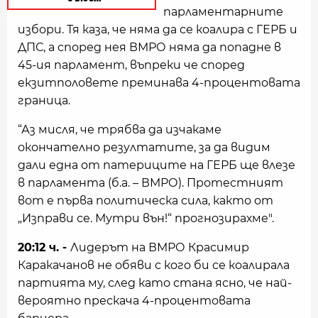
парламентарните
избори. Тя каза, че няма да се коалира с ГЕРБ и
ДПС, а според нея ВМРО няма да попадне в
45-ия парламент, въпреки че според
екзитполовете преминава 4-процентовата
граница.
“Аз мисля, че трябва да изчакаме
окончателно резултатите, за да видим
дали една от патериците на ГЕРБ ще влезе
в парламента (б.а. – ВМРО). Протестният
вот е първа политическа сила, както от
„Изправи се. Мутри вън!“ прогнозирахме".
20:12 ч. -
Лидерът на ВМРО Красимир
Каракачанов не обяви с кого би се коалирала
партията му, след като стана ясно, че най-
вероятно прескача 4-процентовата