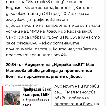
посока на "Има такъв народ" е още по-
видимо. 15% от хората, които казват, че са
дали бюлетина за ОП през 2017 г., сега са
гласували за Трифонов. 33% от
избирателите на патриотите са останали
лоялни на ВМРО на Красимир Каракачанов.
Само 13% са избрали "Воля и НФСБ", а 18 на сто
са се разделили между останалите
политически партии, които не успяват да
прескочат границата от 4%.
20:34 ч. - Лидерът на „Изправи се.БГ“ Мая
Манолова обяви „победа за протестния
вот“ на парламентарните избори.
Лидерът на „Изправи
се.БГ“ Мая Манолова
обяви „победа за
протестния вот“
на