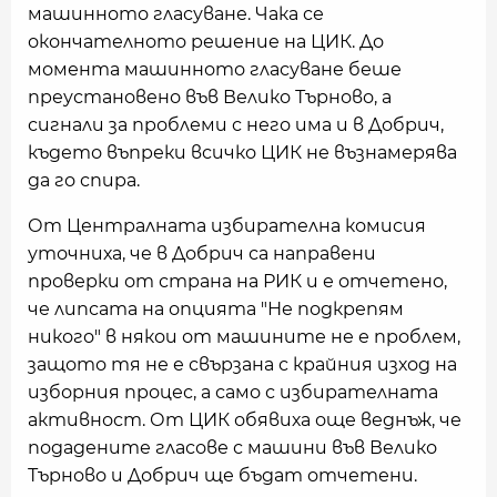
машинното гласуване. Чака се
окончателното решение на ЦИК. До
момента машинното гласуване беше
преустановено във Велико Търново, а
сигнали за проблеми с него има и в Добрич,
където въпреки всичко ЦИК не възнамерява
да го спира.
От Централната избирателна комисия
уточниха, че в Добрич са направени
проверки от страна на РИК и е отчетено,
че липсата на опцията "Не подкрепям
никого" в някои от машините не е проблем,
защото тя не е свързана с крайния изход на
изборния процес, а само с избирателната
активност. От ЦИК обявиха още веднъж, че
подадените гласове с машини във Велико
Търново и Добрич ще бъдат отчетени.