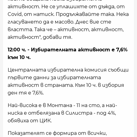
активност. Не се уплашихте от дъжда, от
Covid, от натиск. Продължавайте така. Нека
гласуването да е масово. Днес вие сте
властта. Така че – активност, активност,
активност", добави тя.
12:00 ч. - Избирателната активност е 7,6%
към 10 ч.
Централната избирателна комисия съобщи
първите данни за избирателната
активност в страната. Към 10 ч. в избория
ден тя е 7,6%.
Най-висока е в Монтана - 11 на сто, а най-
ниска е отбелязана в Силистра - под 4%,
обявиха от ЦИК.
Показателят се формира от всички,