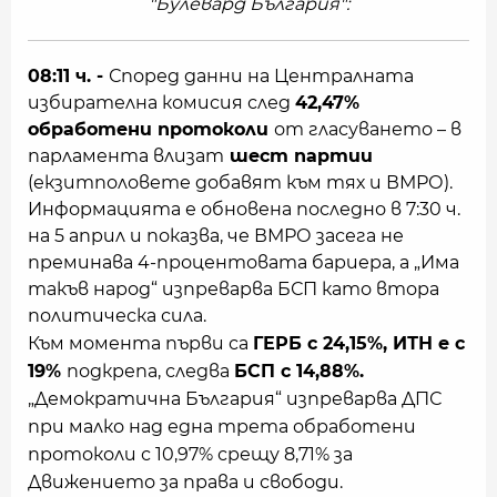
"Булевард България":
08:11 ч. -
Според данни на Централната
избирателна комисия след
42,47%
обработени протоколи
от гласуването – в
парламента влизат
шест партии
(екзитполовете добавят към тях и ВМРО).
Информацията е обновена последно в 7:30 ч.
на 5 април и показва, че ВМРО засега не
преминава 4-процентовата бариера, а „Има
такъв народ“ изпреварва БСП като втора
политическа сила.
Към момента първи са
ГЕРБ с 24,15%, ИТН е с
19%
подкрепа, следва
БСП с 14,88%.
„Демократична България“ изпреварва ДПС
при малко над една трета обработени
протоколи с 10,97% срещу 8,71% за
Движението за права и свободи.