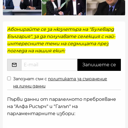
Абонирайте се за нюзлетъра на "Булевард
България", за да получавате селекция с най-
интересните теми на седмицата през
погледа на нашия екип:
Запознат съм с
политиката за съхранение
на лични данни
Първи данни от паралелното преброяване
на "Алфа Рисърч" и "Галъп" на
парламентарните избори: