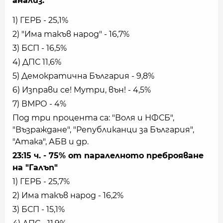
анализ.
1) ГЕРБ - 25,1%
2) "Има такъв народ" - 16,7%
3) БСП - 16,5%
4) ДПС 11,6%
5) Демократична България - 9,8%
6) Изправи се! Мутри, вън! - 4,5%
7) ВМРО - 4%
Под три процента са: "Воля и НФСБ",
"Възраждане", "Републиканци за България",
"Атака", АБВ и др.
23:15 ч. - 75% от паралелното преброяване
на "Галъп"
1) ГЕРБ - 25,7%
2) Има такъв народ - 16,2%
3) БСП - 15,1%