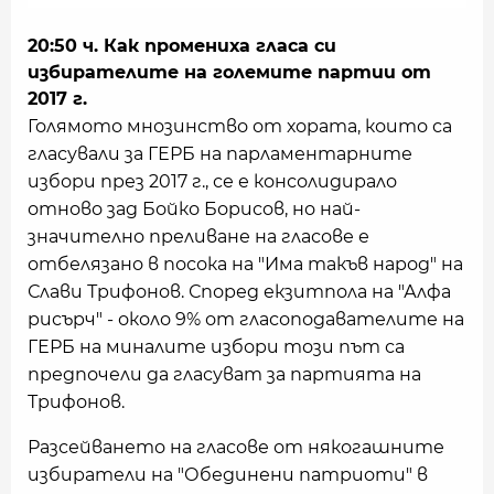
20:50 ч. Как промениха гласа си
избирателите на големите партии от
2017 г.
Голямото мнозинство от хората, които са
гласували за ГЕРБ на парламентарните
избори през 2017 г., се е консолидирало
отново зад Бойко Борисов, но най-
значително преливане на гласове е
отбелязано в посока на "Има такъв народ" на
Слави Трифонов. Според екзитпола на "Алфа
рисърч" - около 9% от гласоподавателите на
ГЕРБ на миналите избори този път са
предпочели да гласуват за партията на
Трифонов.
Разсейването на гласове от някогашните
избиратели на "Обединени патриоти" в