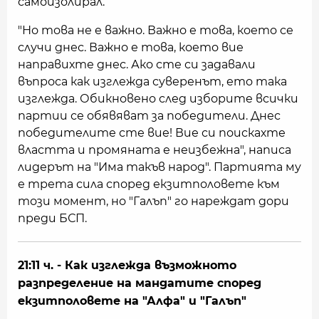
самоизолирал.
"Но това не е важно. Важно е това, което се
случи днес. Важно е това, което вие
направихте днес. Ако сте си задавали
въпроса как изглежда суверенът, ето така
изглежда. Обикновено след изборите всички
партии се обявяват за победители. Днес
победителите сте вие! Вие си поискахте
властта и промяната е неизбежна", написа
лидерът на "Има такъв народ". Партията му
е трета сила според екзитполовете към
този момент, но "Галъп" го нареждат дори
преди БСП.
21:11 ч. - Как изглежда възможното
разпределение на мандатите според
екзитполовете на "Алфа" и "Галъп"