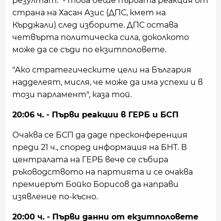
резултат." - това беше първата реакция от
страна на Хасан Азис (ДПС, кмет на
Кърджали) след изборите. ДПС остава
четвърта политическа сила, доколкото
може да се съди по екзитполовете.
"Ако стратегическите цели на България
надделеят, мисля, че може да има успехи и в
този парламент", каза той.
20:06 ч. - Първи реакции в ГЕРБ и БСП
Очаква се БСП да даде пресконференция
преди 21 ч., според информация на БНТ. В
централата на ГЕРБ вече се събира
ръководството на партията и се очаква
премиерът Бойко Борисов да направи
изявление по-късно.
20:00 ч. - Първи данни от екзитполовете