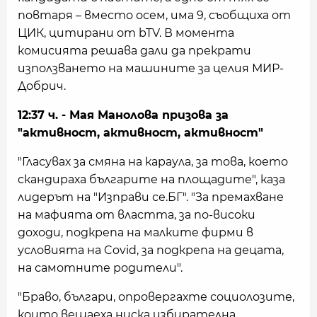
повтаря – вместо осем, има 9, съобщиха от
ЦИК, цитирани от bTV. В момента
комисията решава дали да прекрати
използването на машините за целия МИР-
Добрич.
12:37 ч. - Мая Манолова призова за
"активност, активност, активност"
"Гласувах за смяна на караула, за това, което
скандираха българите на площадите", каза
лидерът на "Изправи се.БГ". "За премахване
на мафията от властта, за по-високи
доходи, подкрепа на малките фирми в
условията на Covid, за подкрепа на децата,
на самотните родители".
"Браво, българи, опровергахте социолозите,
които вещаеха ниска избирателна