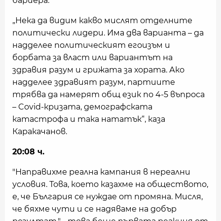
бариера.
„Нека да видим какво мислят отделните
политически лидери. Има два варианта – да
надделее политическият егоизъм и
борбата за власт или вариантът на
здравия разум и грижата за хората. Ако
надделее здравият разум, партиите
трябва да намерят общ език по 4-5 въпроса
– Covid-кризата, демографската
катастрофа и така нататък“, каза
Каракачанов.
20:08 ч.
"Направихме реална кампания в нереални
условия. Това, което казахме на обществото,
е, че България се нуждае от промяна. Мисля,
че бяхме чути и се надяваме на добър