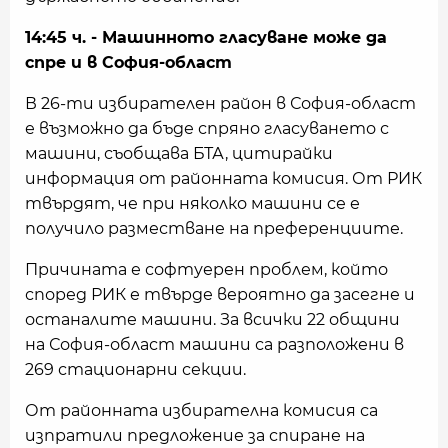
14:45 ч. - Машинното гласуване може да
спре и в София-област
В 26-ти избирателен район в София-област
е възможно да бъде спряно гласуването с
машини, съобщава БТА, цитирайки
информация от районната комисия. От РИК
твърдят, че при няколко машини се е
получило разместване на преференциите.
Причината е софтуерен проблем, който
според РИК е твърде вероятно да засегне и
останалите машини. За всички 22 общини
на София-област машини са разположени в
269 стационарни секции.
От районната избирателна комисия са
изпратили предложение за спиране на