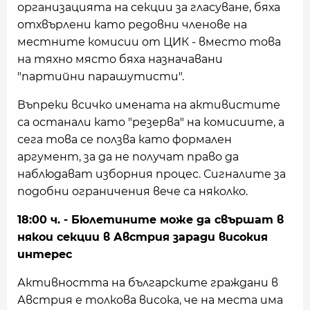
организацията на секции за гласуване, бяха
отхвърлени като редовни членове на
местните комисии от ЦИК - вместо това
на тяхно място бяха назначавани
"партийни парашутисти".
Въпреки всичко имената на активистите
са останали като "резерва" на комисиите, а
сега това се ползва като формален
аргумент, за да не получат право да
наблюдават изборния процес. Сигналите за
подобни ограничения вече са няколко.
18:00 ч. - Бюлетините може да свършат в
някои секции в Австрия заради високия
интерес
Активността на българските граждани в
Австрия е толкова висока, че на места има