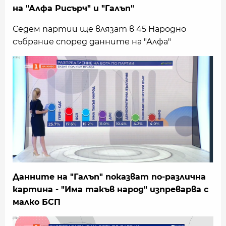
на "Алфа Рисърч" и "Галъп"
Седем партии ще влязат в 45 Народно
събрание според данните на "Алфа"
Данните на "Галъп" показват по-различна
картина - "Има такъв народ" изпреварва с
малко БСП