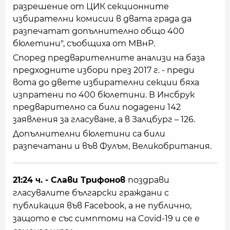
разрешение от ЦИК секционните
избирателни комисии в двата града да
разпечатат допълнително общо 400
бюлетини", съобщиха от МВнР.
Според предварителните анализи на база
предходните избори през 2017 г. - преди
вота до двете избирателни секции бяха
изпратени по 400 бюлетини. В Инсбрук
предварително са били подадени 142
заявления за гласуване, а в Залцбург – 126.
Допълнителни бюлетини са били
разпечатани и във Фулъм, Великобритания.
21:24 ч. - Слави Трифонов
поздрави
гласувалите български граждани с
публикация във Facebook, а не публично,
защото е със симптоми на Covid-19 и се е