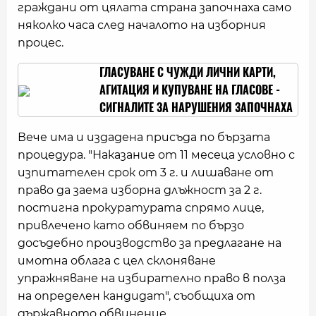
граждани от цялата страна започнаха само
няколко часа след началото на изборния
процес.
ГЛАСУВАНЕ С ЧУЖДИ ЛИЧНИ КАРТИ,
АГИТАЦИЯ И КУПУВАНЕ НА ГЛАСОВЕ -
СИГНАЛИТЕ ЗА НАРУШЕНИЯ ЗАПОЧНАХА
Вече има и издадена присъда по бързата
процедура. "Наказание от 11 месеца условно с
изпитателен срок от 3 г. и лишаване от
право да заема изборна длъжност за 2 г.
постигна прокуратурата спрямо лице,
привлечено като обвиняем по бързо
досъдебно производство за предлагане на
имотна облага с цел склоняване
упражняване на избирателно право в полза
на определен кандидат", съобщиха от
държавното обвинение.