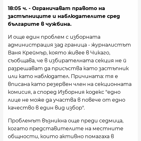
18:05 ч. - Ограничават правото на
застъпниците и наблюдателите сред
българите в чужбина.
И още един проблем с изборната
администрация зад граница - журналистът
Ваня Креймър, която живее в Чикаго,
съобщава, че в избирателната секция не й
разрешават да присъства като застъпник
или като наблюдател. Причината: тя е
вписана като резервен член на секционната
комисия, а според Изборния кодекс "едно
лице не може да участва в повече от едно
качество в един вид избор".
Проблемът възникна още преди седмица,
когато представителите на местните
общности, които активно помагаха в