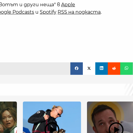
вотът и други неща" в
Apple
ogle Podcasts
и
Spotify
RSS на подкаста
.