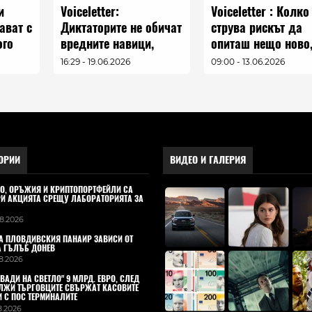
и
Voiceletter:
Voiceletter : Колко
ават с
Диктаторите не обичат
струва рискът да
ого
вредните навици,
опиташ нещо ново
епизод 20
Епизод 19
16:29 - 19.06.2026
09:00 - 13.06.2026
зод
ОРИИ
ВИДЕО И ГАЛЕРИЯ
ВРО, ОРЪЖИЯ И КРИПТОПОРТФЕЙЛИ СА
РИ АКЦИЯТА СРЕЩУ ЛАБОРАТОРИЯТА ЗА
08.2026
А ПЛОВДИВСКИЯ ПАНАИР ЗАВИСИ ОТ
А ГЪЛЪБ ДОНЕВ
08.2026
ВАДИ НА СВЕТЛО" 9 МЛРД. ЕВРО, СЛЕД
ЛЖИ ТЪРГОВЦИТЕ СВЪРЖАТ КАСОВИТЕ
И С ПОС ТЕРМИНАЛИТЕ
08.2026