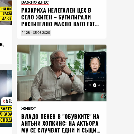
ВАЖНО ДНЕС
РАЗКРИХА НЕЛЕГАЛЕН ЦЕХ В
СЕЛО ЖИТЕН – БУТИЛИРАЛИ
РАСТИТЕЛНО МАСЛО КАТО EXTRA
VIRGIN ЗЕХТИН
14:28 - 05.08.2026
н,
ЖИВОТ
ВЛАДO ПЕНЕВ В "ОБУВКИТЕ" НА
АНТЪНИ ХОПКИНС: НА АКТЬОРА
МУ СЕ СЛУЧВАТ ЕДНИ И СЪЩИ