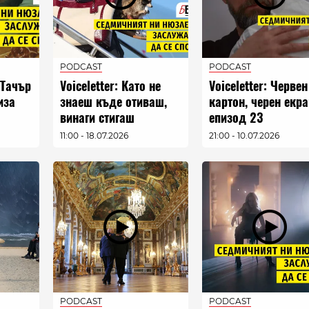
PODCAST
PODCAST
 Тачър
Voiceletter: Като не
Voiceletter: Червен
иза
знаеш къде отиваш,
картон, черен екра
винаги стигаш
епизод 23
другаде, епизод 24
11:00 - 18.07.2026
21:00 - 10.07.2026
PODCAST
PODCAST