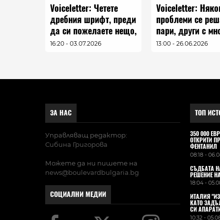
Voiceletter: Четете
Voiceletter: Няко
дребния шрифт, преди
проблеми се реш
да си пожелаете нещо,
пари, други с мн
Епизод 22
пари, а трети - с
16:20 - 03.07.2026
13:00 - 26.06.2026
чужди пари, Епи
21
ЗА НАС
ТОП ИСТ
350 000 Е
Управляващ редактор:
ОТКРИТИ П
Сибина Григорова
ФЕНТАНИЛ
08:18 - 06.
Можете да ни пишете на
СЪДБАТА Н
news@boulevardbulgaria.bg
РЕШЕНИЕ Н
18:04 - 05.
СОЦИАЛНИ МЕДИИ
ИТАЛИЯ "ИЗ
КАТО ЗАДЪ
СИ АПАРАТ
10:32 - 05.