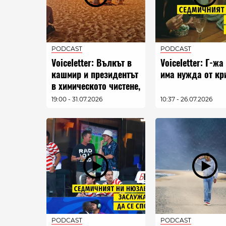
PODCAST
PODCAST
Voiceletter: Вълкът в
Voiceletter: Г-жа
кашмир и президентът
има нужда от кр
в химическото чистене,
епизод 26
19:00 - 31.07.2026
10:37 - 26.07.2026
PODCAST
PODCAST