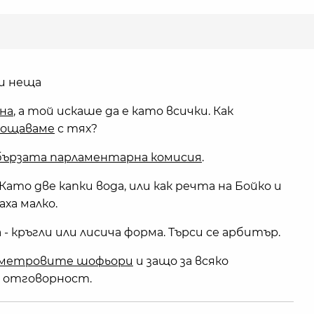
и неща
на
, а той искаше да е като всички. Как
прощаваме
с тях?
бързата парламентарна комисия
.
 Като две капки вода, или как речта на Бойко и
аха малко.
- кръгли или лисича форма. Търси се арбитър.
метровите шофьори
и защо за всяко
а отговорност.