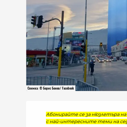
Снимка: © Борис Бонев/ Facebook
Абонирайте се за нюзлетъра на 
с най-интересните теми на сед