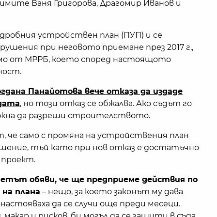
исимите Ваня Григорова, Драгомир Иванов и
дробния устройствен план (ПУП) и се
ушения при неговото приемане през 2017 г.,
смо от МРРБ, което според настоящото
ност.
гдана Панайотова вече отказа да издаде
адата
, но този отказ се обжалва. Ако съдът го
ъжна да разреши строителството.
че само с промяна на устройствения план
шение, тъй като при нов отказ е достатъчно
 проект.
етът обяви, че ще предприеме действия по
 на плана
– нещо, за което законът му дава
 настояваха да се случи още преди месеци.
макар и рисков, би могъл да се защити в съда.