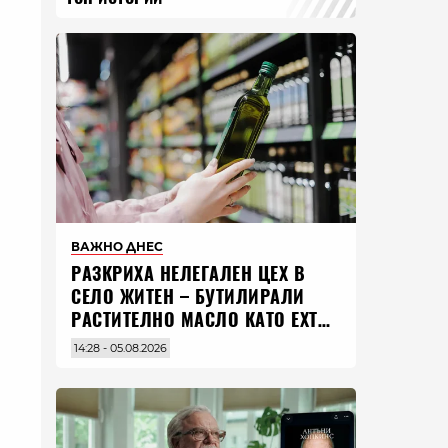
ВАЖНО ДНЕС
РАЗКРИХА НЕЛЕГАЛЕН ЦЕХ В
СЕЛО ЖИТЕН – БУТИЛИРАЛИ
РАСТИТЕЛНО МАСЛО КАТО EXTRA
VIRGIN ЗЕХТИН
14:28 - 05.08.2026