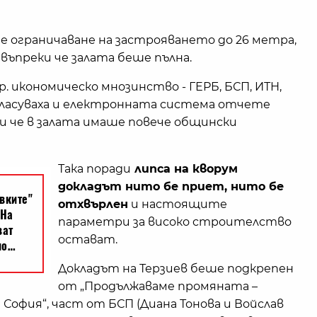
е ограничаване на застрояването до 26 метра,
 въпреки че залата беше пълна.
 икономическо мнозинство - ГЕРБ, БСП, ИТН,
гласуваха и електронната система отчете
ки че в залата имаше повече общински
Така поради
липса на кворум
докладът нито бе приет, нито бе
отхвърлен
и настоящите
параметри за високо строителство
остават.
Докладът на Терзиев беше подкрепен
от „Продължаваме промяната –
 София“, част от БСП (Диана Тонова и Войслав