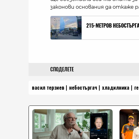
законови основания да откаже 
215-МЕТРОВ НЕБОСТЪРГ
СПОДЕЛЕТЕ
васил терзиев
небостъргач
хладилника
г