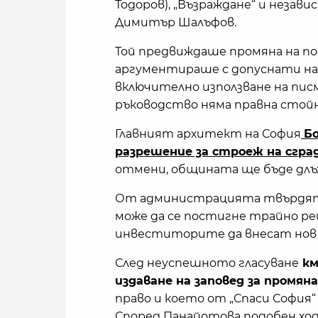
Тодоров), „Възраждане“ и незав
Димитър Шалъфов.
Той предвиждаше промяна на по
аргументираше с допуснати нар
включително използване на пи
ръководство няма правна стой
Главният архитект на София
Бо
разрешение за строеж на сгр
отмени, общината ще бъде дл
От администрацията твърдят, 
може да се постигне трайно ре
инвеститорите да внесат нов
След неуспешното гласуване
км
издаване на заповед за промяна
право и което от „Спаси София“
Според Панайотова подобен ход, 