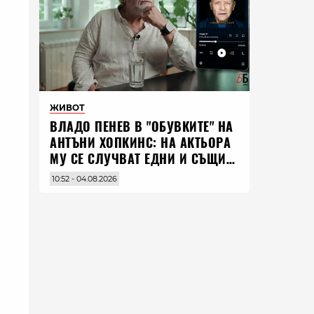
ЖИВОТ
ВЛАДO ПЕНЕВ В "ОБУВКИТЕ" НА
АНТЪНИ ХОПКИНС: НА АКТЬОРА
МУ СЕ СЛУЧВАТ ЕДНИ И СЪЩИ
НЕЩА ПО ЦЕЛИЯ СВЯТ
10:52 - 04.08.2026