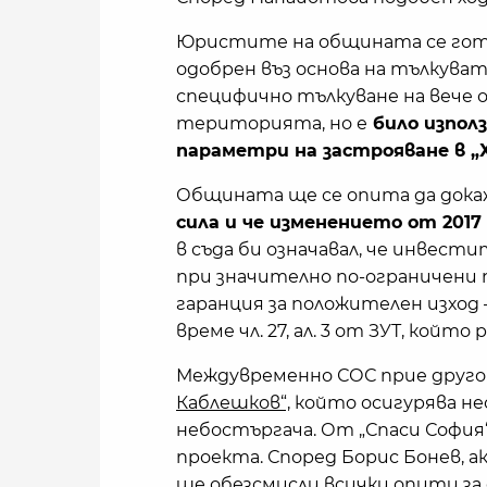
Юристите на общината се готв
одобрен въз основа на тълкувате
специфично тълкуване на вече 
територията, но е
било изпол
параметри на застрояване в „
Общината ще се опита да докаж
сила и че изменението от 2017 
в съда би означавал, че инвес
при значително по-ограничени
гаранция за положителен изход
време чл. 27, ал. 3 от ЗУТ, койт
Междувременно СОС прие друго
Каблешков“,
който осигурява не
небостъргача. От „Спаси София
проекта. Според Борис Бонев, а
ще обезсмисли всички опити за