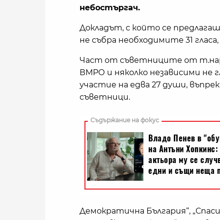
небостъргач.
Докладът, с който се предлагаш
не събра необходимите 31 гласа,
Част от съветниците от т.нар.
ВМРО и няколко независими не 
участие на едва 27 души, въпре
съветници.
Демократична България“, „Спаси