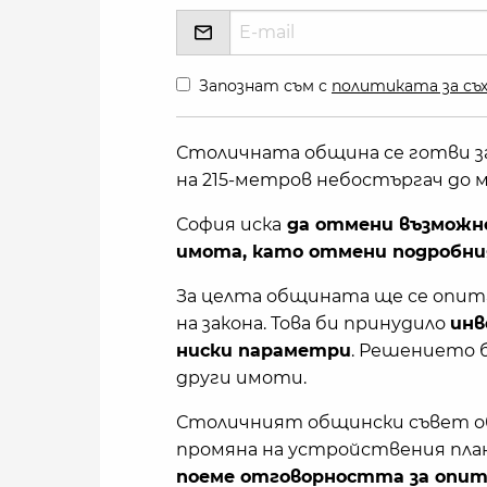
Запознат съм с
политиката за съх
Столичната община се готви за
на 215-метров небостъргач до м
София иска
да отмени възможно
имота, като отмени подробни
За целта общината ще се опита
на закона. Това би принудило
инв
ниски параметри
. Решението б
други имоти.
Столичният общински съвет об
промяна на устройствения план
поеме отговорността за опита