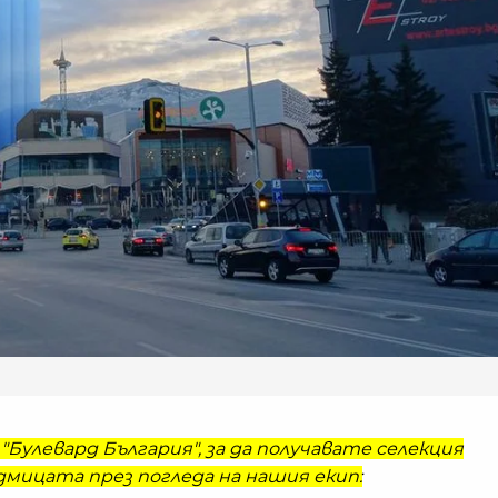
"Булевард България", за да получавате селекция
мицата през погледа на нашия екип: