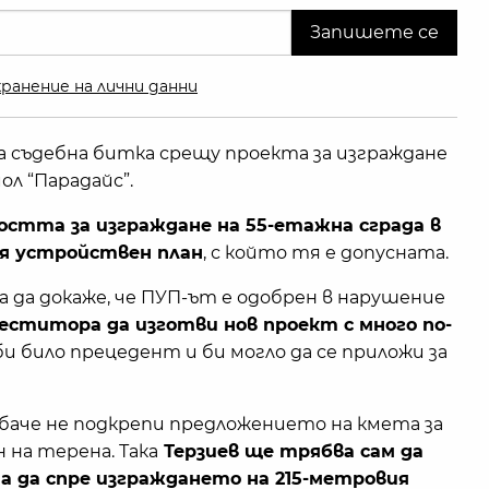
ранение на лични данни
 съдебна битка срещу проекта за изграждане
ол “Парадайс”.
стта за изграждане на 55-етажна сграда в
я устройствен план
, с който тя е допусната.
 да докаже, че ПУП-ът е одобрен в нарушение
еститора да изготви нов проект с много по-
и било прецедент и би могло да се приложи за
аче не подкрепи предложението на кмета за
 на терена. Така
Терзиев ще трябва сам да
 да спре изграждането на 215-метровия