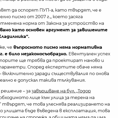
ят да оспорят ПУП-а, като твърдят, че е
лно писмо от 2007 г.,, което засяга
отменена норма от Закона за устройство на
звано като основен аргумент за завишените
Хладилника“.
е, че
въпросното писмо няма нормативна
г. е било незаконосъобразно.
Евентуален успех
титорите ще трябва да проектират наново и
 параметри. Според експертите обаче няма
 – включително заради съществувалия по онова
о реално е допускал такива тълкувания.
 решение – за
завършване на бул. „Тодор
обходимото лице към улица за терена на
“ твърдят, че това улеснява реализирането на
ко улицата бъде въведена в експлоатация, това
 спиране на строежа, а общината няма да има